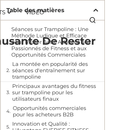
Table des matières
TS
VIDÉO
Séances sur Trampoline : Une
Méthode Ludique et Efficace
musante De Rester
pour Rester Actif, Adaptée aux
Passionnés de Fitness et aux
Opportunités Commerciales
La montée en popularité des
séances d'entraînement sur
trampoline
Principaux avantages du fitness
sur trampoline pour les
utilisateurs finaux
Opportunités commerciales
pour les acheteurs B2B
Innovation et Qualité :