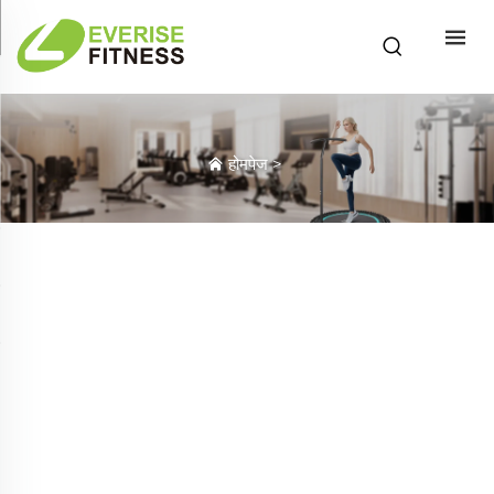
होमपेज
>