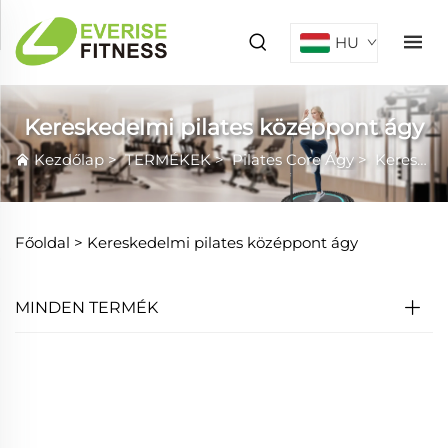
HU
Kereskedelmi pilates középpont ágy
Kezdőlap
>
TERMÉKEK
>
Pilates Core Ágy
>
Kereskedelmi pilates középpont ágy
Főoldal >
Kereskedelmi pilates középpont ágy
MINDEN TERMÉK