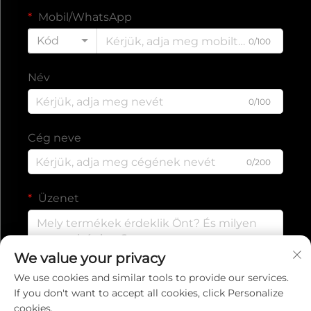
Mobil/WhatsApp
Kód
0/100
Név
0/100
Cég neve
0/200
Üzenet
We value your privacy
0/1000
We use cookies and similar tools to provide our services.
If you don't want to accept all cookies, click Personalize
cookies.