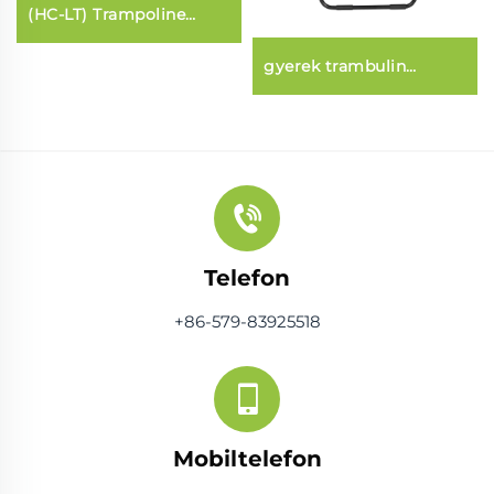
(HC-LT) Trampoline
(szivacs-lámpás stílus)
gyerek trambulin
biztonsági hálóval
Telefon
+86-579-83925518
Mobiltelefon