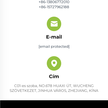
+86-13806772010
+86-15727962188
E-mail
[email protected]
Cím
C01-es szoba, NO.678 HUAXI ÚT, WUCHENG
SZÖVETKEZET, JINHUA VÁROS, ZHEJIANG, KÍNA