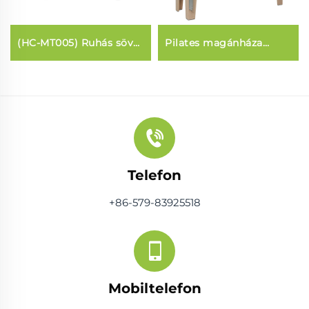
(HC-MT005) Ruhás sövő
Pilates magánháza
Trampoline
(Cadillac)
Telefon
+86-579-83925518
Mobiltelefon