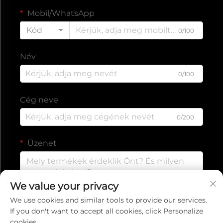
Mobil/WhatsApp
Kód
0/100
Név
0/100
Cég neve
0/200
Üzenet
We value your privacy
0/1000
We use cookies and similar tools to provide our services.
If you don't want to accept all cookies, click Personalize
cookies.