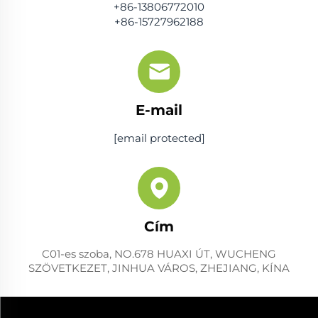
+86-13806772010
+86-15727962188
E-mail
[email protected]
Cím
C01-es szoba, NO.678 HUAXI ÚT, WUCHENG
SZÖVETKEZET, JINHUA VÁROS, ZHEJIANG, KÍNA