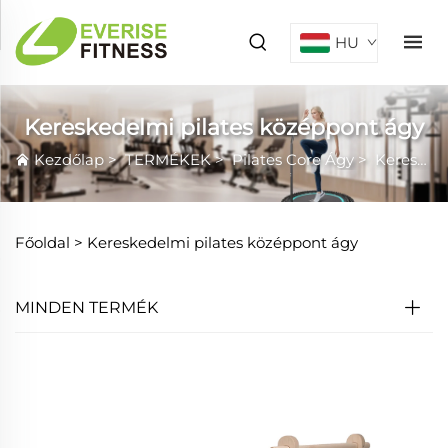
HU
Kereskedelmi pilates középpont ágy
Kezdőlap
>
TERMÉKEK
>
Pilates Core Ágy
>
Kereskedelmi pilates középpont ágy
Főoldal >
Kereskedelmi pilates középpont ágy
MINDEN TERMÉK