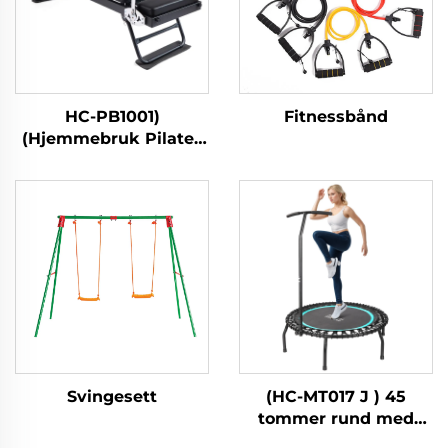
HC-PB1001)
Fitnessbånd
(Hjemmebruk Pilates
kjernebett
Svingesett
(HC-MT017 J ) 45
tommer rund med
håndtak