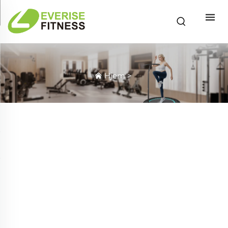
Hjem
>