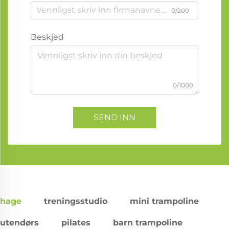
0/200
Beskjed
0/1000
SEND INN
hage
treningsstudio
mini trampoline
utendørs
pilates
barn trampoline