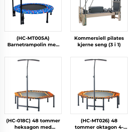
(HC-MT005A)
Kommersiell pilates
Barnetrampolin med
kjerne seng (3 i 1)
håndtak
(HC-018C) 48 tommer
(HC-MT026) 48
heksagon med
tommer oktagon 4-