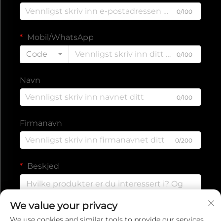
0/100
Mobil/WhatsApp
Code
0/100
Navn
0/100
Firmanavn
0/200
Beskjed
We value your privacy
0/1000
We use cookies and similar tools to provide our services.