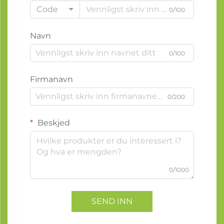
Code
0/100
Navn
0/100
Firmanavn
0/200
Beskjed
0/1000
SEND INN