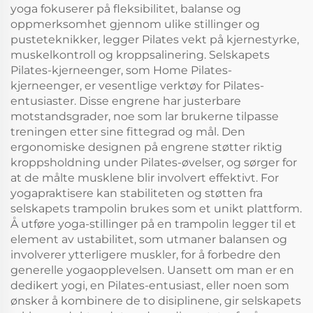
yoga fokuserer på fleksibilitet, balanse og
oppmerksomhet gjennom ulike stillinger og
pusteteknikker, legger Pilates vekt på kjernestyrke,
muskelkontroll og kroppsalinering. Selskapets
Pilates-kjerneenger, som Home Pilates-
kjerneenger, er vesentlige verktøy for Pilates-
entusiaster. Disse engrene har justerbare
motstandsgrader, noe som lar brukerne tilpasse
treningen etter sine fittegrad og mål. Den
ergonomiske designen på engrene støtter riktig
kroppsholdning under Pilates-øvelser, og sørger for
at de målte musklene blir involvert effektivt. For
yogapraktisere kan stabiliteten og støtten fra
selskapets trampolin brukes som et unikt plattform.
Å utføre yoga-stillinger på en trampolin legger til et
element av ustabilitet, som utmaner balansen og
involverer ytterligere muskler, for å forbedre den
generelle yogaopplevelsen. Uansett om man er en
dedikert yogi, en Pilates-entusiast, eller noen som
ønsker å kombinere de to disiplinene, gir selskapets