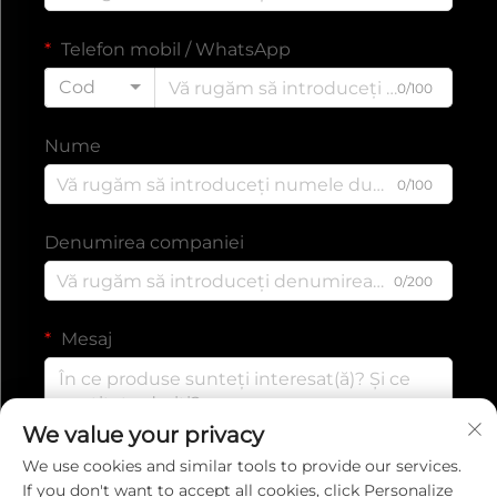
Telefon mobil / WhatsApp
Cod
0/100
Nume
0/100
Denumirea companiei
0/200
Mesaj
We value your privacy
0/1000
We use cookies and similar tools to provide our services.
If you don't want to accept all cookies, click Personalize