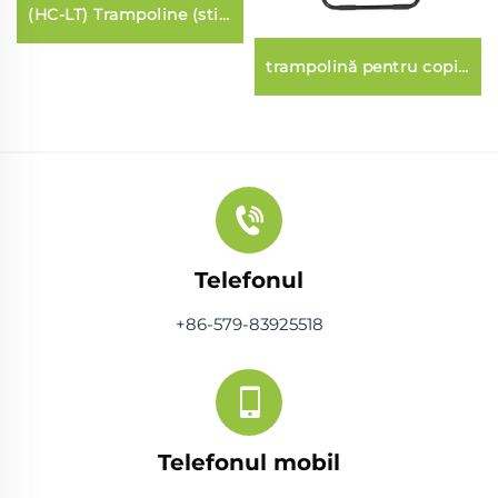
(HC-LT) Trampoline (stil
lantarnă fibraglas)
trampolină pentru copii
cu plasă de siguranță
Telefonul
+86-579-83925518
Telefonul mobil