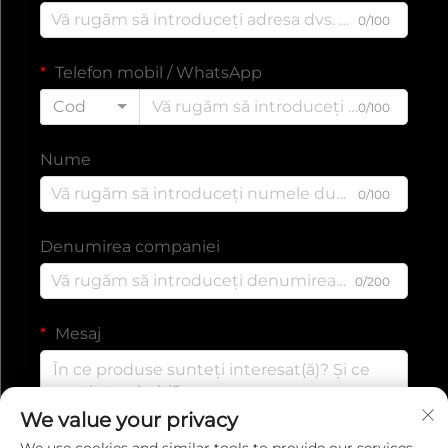
0/100
Telefon mobil / WhatsApp
Cod
0/100
Nume
0/100
Denumirea companiei
0/200
Mesaj
We value your privacy
0/1000