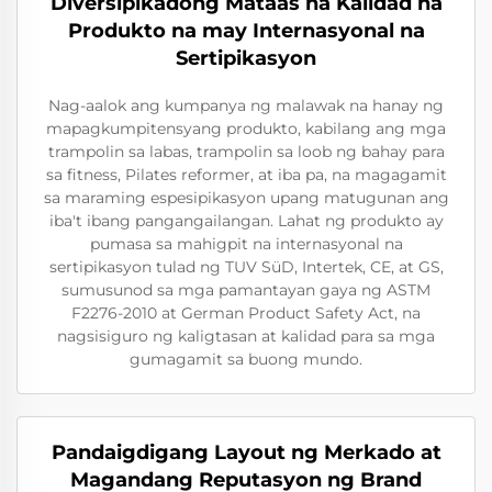
Diversipikadong Mataas na Kalidad na
Produkto na may Internasyonal na
Sertipikasyon
Nag-aalok ang kumpanya ng malawak na hanay ng
mapagkumpitensyang produkto, kabilang ang mga
trampolin sa labas, trampolin sa loob ng bahay para
sa fitness, Pilates reformer, at iba pa, na magagamit
sa maraming espesipikasyon upang matugunan ang
iba't ibang pangangailangan. Lahat ng produkto ay
pumasa sa mahigpit na internasyonal na
sertipikasyon tulad ng TUV SüD, Intertek, CE, at GS,
sumusunod sa mga pamantayan gaya ng ASTM
F2276-2010 at German Product Safety Act, na
nagsisiguro ng kaligtasan at kalidad para sa mga
gumagamit sa buong mundo.
Pandaigdigang Layout ng Merkado at
Magandang Reputasyon ng Brand