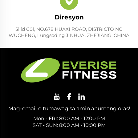
Diresyon
Silid C01, NO.678 HUAXI ROAD, DISTRICTO NG
WUCHENG, Lungsod ng JINHUA, ZHEJIANG, CHINA
Mag-email o tumawag sa amin anumang oras!
Mon - FRI: 8:00 AM - 12:00 PM
SAT - SUN: 8:00 AM - 10:00 PM