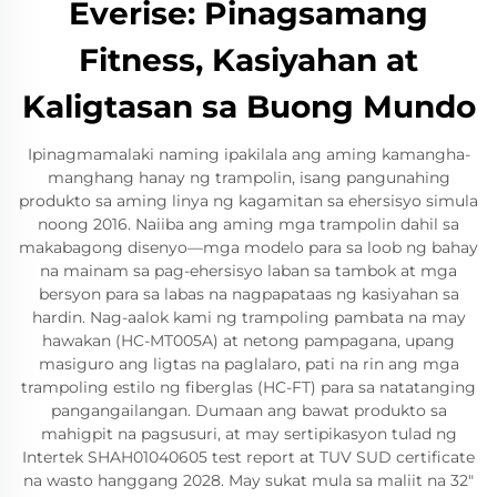
Everise: Pinagsamang
Fitness, Kasiyahan at
Kaligtasan sa Buong Mundo
Ipinagmamalaki naming ipakilala ang aming kamangha-
manghang hanay ng trampolin, isang pangunahing
produkto sa aming linya ng kagamitan sa ehersisyo simula
noong 2016. Naiiba ang aming mga trampolin dahil sa
makabagong disenyo—mga modelo para sa loob ng bahay
na mainam sa pag-ehersisyo laban sa tambok at mga
bersyon para sa labas na nagpapataas ng kasiyahan sa
hardin. Nag-aalok kami ng trampoling pambata na may
hawakan (HC-MT005A) at netong pampagana, upang
masiguro ang ligtas na paglalaro, pati na rin ang mga
trampoling estilo ng fiberglas (HC-FT) para sa natatanging
pangangailangan. Dumaan ang bawat produkto sa
mahigpit na pagsusuri, at may sertipikasyon tulad ng
Intertek SHAH01040605 test report at TUV SUD certificate
na wasto hanggang 2028. May sukat mula sa maliit na 32"