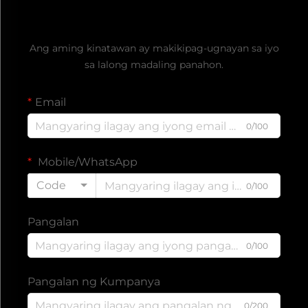
Kumuha ng Libreng Quote
Ang aming kinatawan ay makikipag-ugnayan sa iyo
sa lalong madaling panahon.
Email
0/100
Mobile/WhatsApp
Code
0/100
Pangalan
0/100
Pangalan ng Kumpanya
0/200