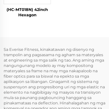
(HC-MT018N) 42inch
Hexagon
Sa Everise Fitness, kinakatawan ng disenyo ng
trampolin ang pagsasama ng agham sa materyales
at engineering sa mga salik ng tao. Ang aming mga
nangungunang modelo ay may kompositong
materyales sa frame na may mga nakapaloob na
fiber optics para sa biswal na epekto sa mga
aplikasyon sa libangan. Ginagamit ng sistema ng
suspensyon ang progresibong uri ng mga elastic na
elemento na nagbibigay ng maayos na transisyon
mula sa paunang pagbouncing hanggang sa
pinakamataas na deflection. Hinahalagahan ng mga
komersyal na operador ang aming mga tampok sa