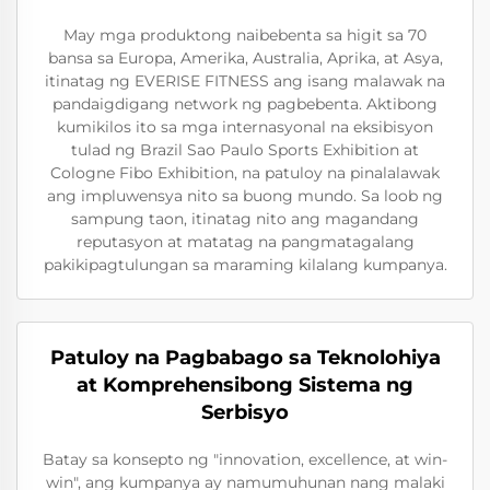
May mga produktong naibebenta sa higit sa 70
bansa sa Europa, Amerika, Australia, Aprika, at Asya,
itinatag ng EVERISE FITNESS ang isang malawak na
pandaigdigang network ng pagbebenta. Aktibong
kumikilos ito sa mga internasyonal na eksibisyon
tulad ng Brazil Sao Paulo Sports Exhibition at
Cologne Fibo Exhibition, na patuloy na pinalalawak
ang impluwensya nito sa buong mundo. Sa loob ng
sampung taon, itinatag nito ang magandang
reputasyon at matatag na pangmatagalang
pakikipagtulungan sa maraming kilalang kumpanya.
Patuloy na Pagbabago sa Teknolohiya
at Komprehensibong Sistema ng
Serbisyo
Batay sa konsepto ng "innovation, excellence, at win-
win", ang kumpanya ay namumuhunan nang malaki