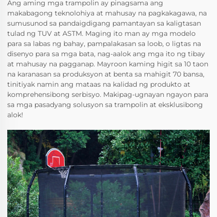
Ang aming mga trampolin ay pinagsama ang
makabagong teknolohiya at mahusay na pagkakagawa, na
sumusunod sa pandaigdigang pamantayan sa kaligtasan
tulad ng TUV at ASTM. Maging ito man ay mga modelo
para sa labas ng bahay, pampalakasan sa loob, o ligtas na
disenyo para sa mga bata, nag-aalok ang mga ito ng tibay
at mahusay na pagganap. Mayroon kaming higit sa 10 taon
na karanasan sa produksyon at benta sa mahigit 70 bansa,
tinitiyak namin ang mataas na kalidad ng produkto at
komprehensibong serbisyo. Makipag-ugnayan ngayon para
sa mga pasadyang solusyon sa trampolin at eksklusibong
alok!