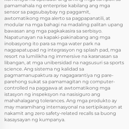
pamamahala ng enterprise kabilang ang mga
sensor sa pagsubaybay ng paggamit,
awtomatikong mga alerto sa pagpapanatili, at
modular na mga bahagi na madaling palitan upang
bawasan ang mga pagkakasira sa serbisyo.
Napatunayan na kapaki-pakinabang ang mga
inobasyong ito para sa mga water park na
nagpapatupad ng integrasyon ng splash pad, mga
resort na lumilikha ng immersive na karanasan sa
libangan, at mga unibersidad na nagsusuri sa sports
science. Ang sistema ng kalidad sa
pagmamanupaktura ay nagagarantiya ng pare-
parehong sukat sa pamamagitan ng computer-
controlled na paggawa at awtomatikong mga
istasyon ng inspeksyon na nasisiguro ang
mahahalagang tolerances. Ang mga produkto ay
may maramihang internasyonal na sertipikasyon at
nakamit ang zero safety-related recalls sa buong
kasaysayan ng kumpanya.