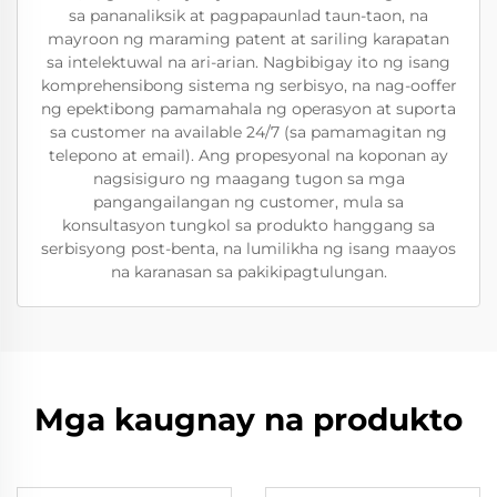
sa pananaliksik at pagpapaunlad taun-taon, na
mayroon ng maraming patent at sariling karapatan
sa intelektuwal na ari-arian. Nagbibigay ito ng isang
komprehensibong sistema ng serbisyo, na nag-ooffer
ng epektibong pamamahala ng operasyon at suporta
sa customer na available 24/7 (sa pamamagitan ng
telepono at email). Ang propesyonal na koponan ay
nagsisiguro ng maagang tugon sa mga
pangangailangan ng customer, mula sa
konsultasyon tungkol sa produkto hanggang sa
serbisyong post-benta, na lumilikha ng isang maayos
na karanasan sa pakikipagtulungan.
Mga kaugnay na produkto