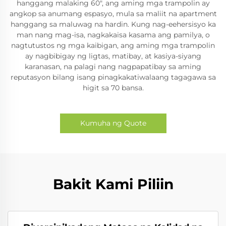
hanggang malaking 60", ang aming mga trampolin ay
angkop sa anumang espasyo, mula sa maliit na apartment
hanggang sa maluwag na hardin. Kung nag-eehersisyo ka
man nang mag-isa, nagkakaisa kasama ang pamilya, o
nagtutustos ng mga kaibigan, ang aming mga trampolin
ay nagbibigay ng ligtas, matibay, at kasiya-siyang
karanasan, na palagi nang nagpapatibay sa aming
reputasyon bilang isang pinagkakatiwalaang tagagawa sa
higit sa 70 bansa.
Kumuha ng Quote
Bakit Kami Piliin