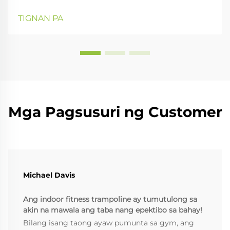
para sa cardio ay isang mainit na paksa. Habang
hinahanap ng maraming tao ang masaya at
TIGNAN PA
epektibong paraan upang mapataas ang antas ng
kanilang workout, mahalaga na malaman ang mga
bentahe at di-bentahe ng bawat opsyon...
Mga Pagsusuri ng Customer
Michael Davis
Ang indoor fitness trampoline ay tumutulong sa
akin na mawala ang taba nang epektibo sa bahay!
Bilang isang taong ayaw pumunta sa gym, ang