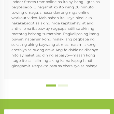
indoor fitness trampoline na ito ay isang ligtas na
pagbabago. Ginagamit ko ito nang 20 minuto
tuwing umaga, sinusundan ang mga online
workout video. Mahinahon ito, kaya hindi ako
nakakabagot sa aking mga kapitbahay, at ang
anti-slip na ibabaw ay nagpapanatili sa akin ng
matatag habang tumatalon. Pagkalipas ng isang
buwan, napansin kong malaki ang pagbaba ng
sukat ng aking baywang at mas marami akong
enerhiya sa buong araw. Ang foldable na disenyo
nito ay nakatipid din ng espasyo—maaari kong
itago ito sa ilalim ng aking kama kapag hindi
ginagamit. Perpekto para sa ehersisyo sa bahay!