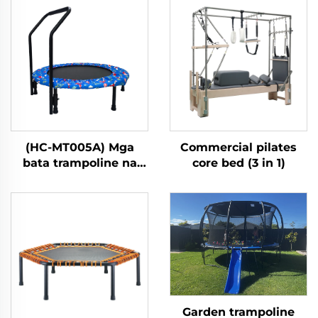
(HC-MT005A) Mga
Commercial pilates
bata trampoline na
core bed (3 in 1)
may handle bar
Garden trampoline