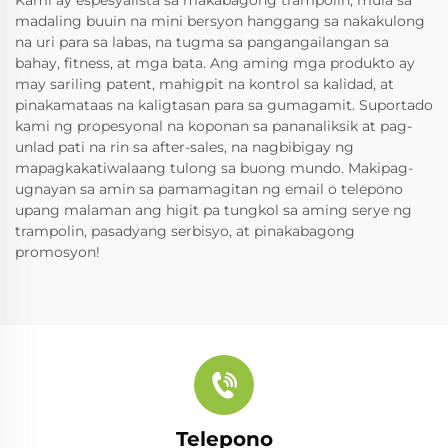
Kami ay espesyalista sa makabagong trampolin, mula sa
madaling buuin na mini bersyon hanggang sa nakakulong
na uri para sa labas, na tugma sa pangangailangan sa
bahay, fitness, at mga bata. Ang aming mga produkto ay
may sariling patent, mahigpit na kontrol sa kalidad, at
pinakamataas na kaligtasan para sa gumagamit. Suportado
kami ng propesyonal na koponan sa pananaliksik at pag-
unlad pati na rin sa after-sales, na nagbibigay ng
mapagkakatiwalaang tulong sa buong mundo. Makipag-
ugnayan sa amin sa pamamagitan ng email o telepono
upang malaman ang higit pa tungkol sa aming serye ng
trampolin, pasadyang serbisyo, at pinakabagong
promosyon!
Telepono