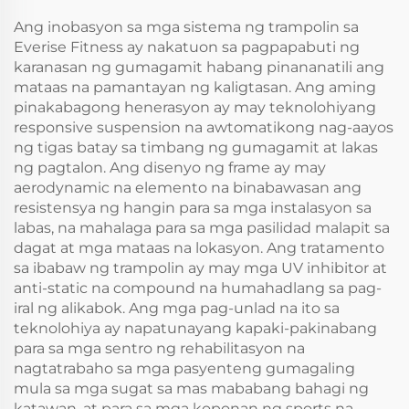
Ang inobasyon sa mga sistema ng trampolin sa
Everise Fitness ay nakatuon sa pagpapabuti ng
karanasan ng gumagamit habang pinananatili ang
mataas na pamantayan ng kaligtasan. Ang aming
pinakabagong henerasyon ay may teknolohiyang
responsive suspension na awtomatikong nag-aayos
ng tigas batay sa timbang ng gumagamit at lakas
ng pagtalon. Ang disenyo ng frame ay may
aerodynamic na elemento na binabawasan ang
resistensya ng hangin para sa mga instalasyon sa
labas, na mahalaga para sa mga pasilidad malapit sa
dagat at mga mataas na lokasyon. Ang tratamento
sa ibabaw ng trampolin ay may mga UV inhibitor at
anti-static na compound na humahadlang sa pag-
iral ng alikabok. Ang mga pag-unlad na ito sa
teknolohiya ay napatunayang kapaki-pakinabang
para sa mga sentro ng rehabilitasyon na
nagtatrabaho sa mga pasyenteng gumagaling
mula sa mga sugat sa mas mababang bahagi ng
katawan, at para sa mga koponan ng sports na