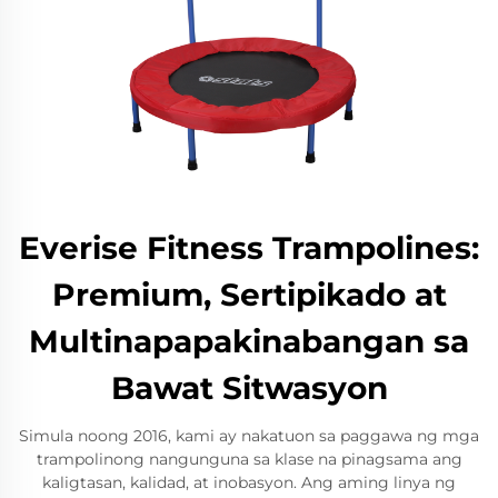
Everise Fitness Trampolines:
Premium, Sertipikado at
Multinapapakinabangan sa
Bawat Sitwasyon
Simula noong 2016, kami ay nakatuon sa paggawa ng mga
trampolinong nangunguna sa klase na pinagsama ang
kaligtasan, kalidad, at inobasyon. Ang aming linya ng