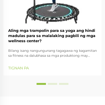
Aling mga trampolin para sa yoga ang hindi
madulas para sa malalaking pagbili ng mga
wellness center?
Bilang isang nangungunang tagagawa ng kagamitan
sa fitness na dalubhasa sa mga produktong may
mataas na pagganap para sa mga pasilidad sa
komersyo at kagalingan, kinikilala ng Everise Fitness
TIGNAN PA
ang kritikal na kahalagahan ng kaligtasan, katatagan,
at paggana sa mga trampolines ng yoga. Para sa
mga wellnes...