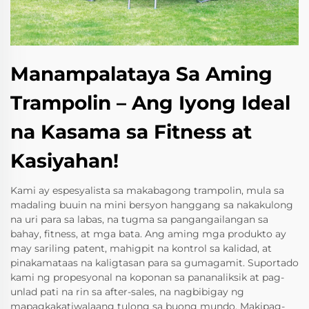
Manampalataya Sa Aming
Trampolin – Ang Iyong Ideal
na Kasama sa Fitness at
Kasiyahan!
Kami ay espesyalista sa makabagong trampolin, mula sa
madaling buuin na mini bersyon hanggang sa nakakulong
na uri para sa labas, na tugma sa pangangailangan sa
bahay, fitness, at mga bata. Ang aming mga produkto ay
may sariling patent, mahigpit na kontrol sa kalidad, at
pinakamataas na kaligtasan para sa gumagamit. Suportado
kami ng propesyonal na koponan sa pananaliksik at pag-
unlad pati na rin sa after-sales, na nagbibigay ng
mapagkakatiwalaang tulong sa buong mundo. Makipag-