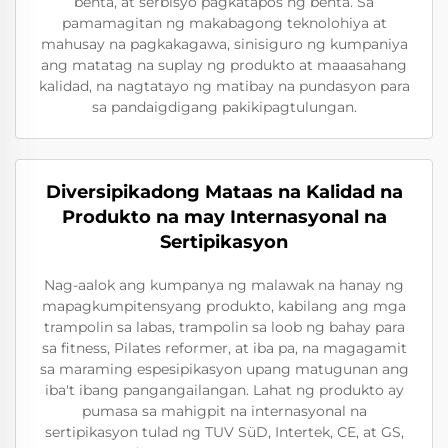
benta, at serbisyo pagkatapos ng benta. Sa
pamamagitan ng makabagong teknolohiya at
mahusay na pagkakagawa, sinisiguro ng kumpaniya
ang matatag na suplay ng produkto at maaasahang
kalidad, na nagtatayo ng matibay na pundasyon para
sa pandaigdigang pakikipagtulungan.
Diversipikadong Mataas na Kalidad na
Produkto na may Internasyonal na
Sertipikasyon
Nag-aalok ang kumpanya ng malawak na hanay ng
mapagkumpitensyang produkto, kabilang ang mga
trampolin sa labas, trampolin sa loob ng bahay para
sa fitness, Pilates reformer, at iba pa, na magagamit
sa maraming espesipikasyon upang matugunan ang
iba't ibang pangangailangan. Lahat ng produkto ay
pumasa sa mahigpit na internasyonal na
sertipikasyon tulad ng TUV SüD, Intertek, CE, at GS,