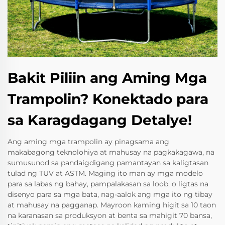
Bakit Piliin ang Aming Mga
Trampolin? Konektado para
sa Karagdagang Detalye!
Ang aming mga trampolin ay pinagsama ang
makabagong teknolohiya at mahusay na pagkakagawa, na
sumusunod sa pandaigdigang pamantayan sa kaligtasan
tulad ng TUV at ASTM. Maging ito man ay mga modelo
para sa labas ng bahay, pampalakasan sa loob, o ligtas na
disenyo para sa mga bata, nag-aalok ang mga ito ng tibay
at mahusay na pagganap. Mayroon kaming higit sa 10 taon
na karanasan sa produksyon at benta sa mahigit 70 bansa,