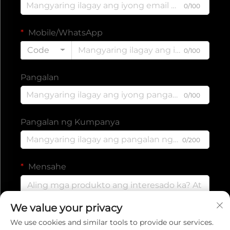
0/100
Mobile/WhatsApp
Code
0/100
Pangalan
0/100
Pangalan ng Kumpanya
0/200
Mensahe
We value your privacy
0/1000
We use cookies and similar tools to provide our services.