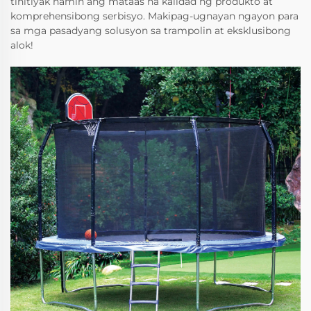
tinitiyak namin ang mataas na kalidad ng produkto at
komprehensibong serbisyo. Makipag-ugnayan ngayon para
sa mga pasadyang solusyon sa trampolin at eksklusibong
alok!