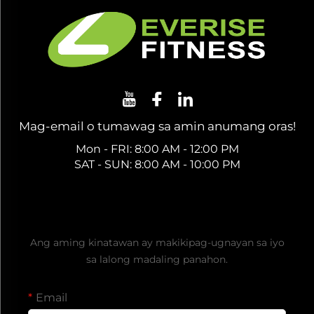
Mag-email o tumawag sa amin anumang oras!
Mon - FRI: 8:00 AM - 12:00 PM
SAT - SUN: 8:00 AM - 10:00 PM
Kumuha ng Libreng Quote
Ang aming kinatawan ay makikipag-ugnayan sa iyo
sa lalong madaling panahon.
Email