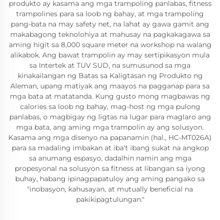
produkto ay kasama ang mga trampoling panlabas, fitness
trampolines para sa loob ng bahay, at mga trampoling
pang-bata na may safety net, na lahat ay gawa gamit ang
makabagong teknolohiya at mahusay na pagkakagawa sa
aming higit sa 8,000 square meter na workshop na walang
alikabok. Ang bawat trampolin ay may sertipikasyon mula
sa Intertek at TUV SUD, na sumusunod sa mga
kinakailangan ng Batas sa Kaligtasan ng Produkto ng
Aleman, upang matiyak ang maayos na pagganap para sa
mga bata at matatanda. Kung gusto mong magbawas ng
calories sa loob ng bahay, mag-host ng mga pulong
panlabas, o magbigay ng ligtas na lugar para maglaro ang
mga bata, ang aming mga trampolin ay ang solusyon.
Kasama ang mga disenyo na papanamin (hal., HC-MT026A)
para sa madaling imbakan at iba't ibang sukat na angkop
sa anumang espasyo, dadalhin namin ang mga
propesyonal na solusyon sa fitness at libangan sa iyong
buhay, habang ipinagpapatuloy ang aming pangako sa
"inobasyon, kahusayan, at mutually beneficial na
pakikipagtulungan."