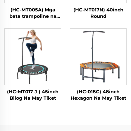
(HC-MT005A) Mga
(HC-MT017N) 40inch
bata trampoline na
Round
may handle bar
(HC-MT017 J ) 45inch
(HC-018C) 48inch
Bilog Na May Tiket
Hexagon Na May Tiket