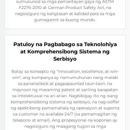
sumusunod sa mga pamantayan gaya ng ASTM
F2276-2010 at German Product Safety Act, na
nagsisiguro ng kaligtasan at kalidad para sa mga
gumagamit sa buong mundo.
Patuloy na Pagbabago sa Teknolohiya
at Komprehensibong Sistema ng
Serbisyo
Batay sa konsepto ng "innovation, excellence, at win-
win", ang kumpanya ay namumuhunan nang malaki
sa pananaliksik at pagpapaunlad taun-taon, na
mayroon ng maraming patent at sariling karapatan
sa intelektuwal na ari-arian. Nagbibigay ito ng isang
komprehensibong sistema ng serbisyo, na nag-ooffer
ng epektibong pamamahala ng operasyon at suporta
sa customer na available 24/7 (sa pamamagitan ng
telepono at email). Ang propesyonal na koponan ay
nagsisiguro ng maagang tugon sa mga