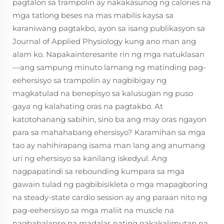
pagtalon sa trampolin ay nakakasunog ng calories na
mga tatlong beses na mas mabilis kaysa sa
karaniwang pagtakbo, ayon sa isang publikasyon sa
Journal of Applied Physiology kung ano man ang
alam ko. Napakainteresante rin ng mga natuklasan
—ang sampung minuto lamang ng matinding pag-
eehersisyo sa trampolin ay nagbibigay ng
magkatulad na benepisyo sa kalusugan ng puso
gaya ng kalahating oras na pagtakbo. At
katotohanang sabihin, sino ba ang may oras ngayon
para sa mahahabang ehersisyo? Karamihan sa mga
tao ay nahihirapang isama man lang ang anumang
uri ng ehersisyo sa kanilang iskedyul. Ang
nagpapatindi sa rebounding kumpara sa mga
gawain tulad ng pagbibisikleta o mga mapagboring
na steady-state cardio session ay ang paraan nito ng
pag-eehersisyo sa mga maliit na muscle na
nagbabalanse na madalas nating nakakalimutan na