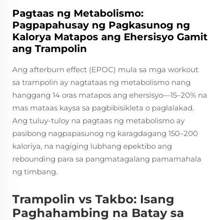
Pagtaas ng Metabolismo:
Pagpapahusay ng Pagkasunog ng
Kalorya Matapos ang Ehersisyo Gamit
ang Trampolin
Ang afterburn effect (EPOC) mula sa mga workout
sa trampolin ay nagtataas ng metabolismo nang
hanggang 14 oras matapos ang ehersisyo—15–20% na
mas mataas kaysa sa pagbibisikleta o paglalakad.
Ang tuluy-tuloy na pagtaas ng metabolismo ay
pasibong nagpapasunog ng karagdagang 150–200
kaloriya, na nagiging lubhang epektibo ang
rebounding para sa pangmatagalang pamamahala
ng timbang.
Trampolin vs Takbo: Isang
Paghahambing na Batay sa