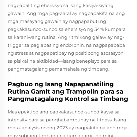
nagpapalit ng ehersisyo sa isang kasiya-siyang
gawain. Ang mga pag-aaral ay nagpapakita na ang
mga masayang gawain ay nagpapabuti ng
pagkakasunod-sunod sa ehersisyo ng 34% kumpara
sa karaniwang rutina. Ang ritmikong galaw ay nag-
trigger sa paglabas ng endorphin, na nagpapababa
ng stress at nagpapatibay ng positibong asosasyon
sa pisikal na aktibidad—isang benepisyo para sa
pangmatagalang pamamahala ng timbang.
Pagbuo ng Isang Napapanatiling
Rutina Gamit ang Trampolin para sa
Pangmatagalang Kontrol sa Timbang
Mas epektibo ang pagkakasunod-sunod kaysa sa
intensity para sa panghabambuhay na fitness. Isang
meta-analysis noong 2023 ay nagpakita na ang mga
may sobrang timbang na gumagamit ng mini-