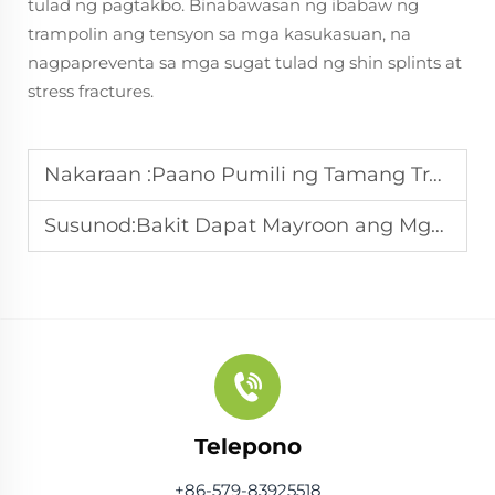
tulad ng pagtakbo. Binabawasan ng ibabaw ng
trampolin ang tensyon sa mga kasukasuan, na
nagpapreventa sa mga sugat tulad ng shin splints at
stress fractures.
Nakaraan :
Paano Pumili ng Tamang Trampolin Para sa Iyong Mga Layunin sa Fitness
Susunod:
Bakit Dapat Mayroon ang Mga Gym sa Pilates Reformers?
Telepono
+86-579-83925518