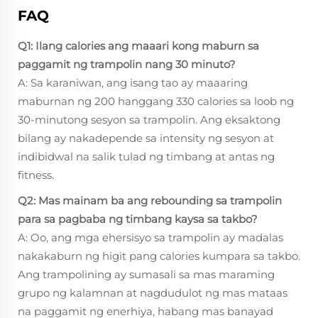
FAQ
Q1: Ilang calories ang maaari kong maburn sa
paggamit ng trampolin nang 30 minuto?
A: Sa karaniwan, ang isang tao ay maaaring
maburnan ng 200 hanggang 330 calories sa loob ng
30-minutong sesyon sa trampolin. Ang eksaktong
bilang ay nakadepende sa intensity ng sesyon at
indibidwal na salik tulad ng timbang at antas ng
fitness.
Q2: Mas mainam ba ang rebounding sa trampolin
para sa pagbaba ng timbang kaysa sa takbo?
A: Oo, ang mga ehersisyo sa trampolin ay madalas
nakakaburn ng higit pang calories kumpara sa takbo.
Ang trampolining ay sumasali sa mas maraming
grupo ng kalamnan at nagdudulot ng mas mataas
na paggamit ng enerhiya, habang mas banayad