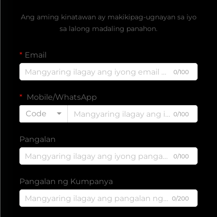
Ang aming kinatawan ay makikipag-ugnayan sa iyo
sa lalong madaling panahon.
Email
0/100
Mobile/WhatsApp
Code
0/100
Pangalan
0/100
Pangalan ng Kumpanya
0/200