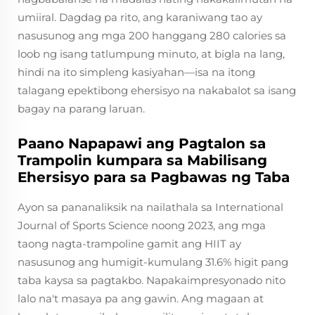
umiiral. Dagdag pa rito, ang karaniwang tao ay
nasusunog ang mga 200 hanggang 280 calories sa
loob ng isang tatlumpung minuto, at bigla na lang,
hindi na ito simpleng kasiyahan—isa na itong
talagang epektibong ehersisyo na nakabalot sa isang
bagay na parang laruan.
Paano Napapawi ang Pagtalon sa
Trampolin kumpara sa Mabilisang
Ehersisyo para sa Pagbawas ng Taba
Ayon sa pananaliksik na nailathala sa International
Journal of Sports Science noong 2023, ang mga
taong nagta-trampoline gamit ang HIIT ay
nasusunog ang humigit-kumulang 31.6% higit pang
taba kaysa sa pagtakbo. Napakaimpresyonado nito
lalo na't masaya pa ang gawin. Ang magaan at