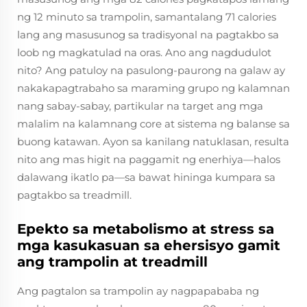
ng 12 minuto sa trampolin, samantalang 71 calories
lang ang masusunog sa tradisyonal na pagtakbo sa
loob ng magkatulad na oras. Ano ang nagdudulot
nito? Ang patuloy na pasulong-paurong na galaw ay
nakakapagtrabaho sa maraming grupo ng kalamnan
nang sabay-sabay, partikular na target ang mga
malalim na kalamnang core at sistema ng balanse sa
buong katawan. Ayon sa kanilang natuklasan, resulta
nito ang mas higit na paggamit ng enerhiya—halos
dalawang ikatlo pa—sa bawat hininga kumpara sa
pagtakbo sa treadmill.
Epekto sa metabolismo at stress sa
mga kasukasuan sa ehersisyo gamit
ang trampolin at treadmill
Ang pagtalon sa trampolin ay nagpapababa ng