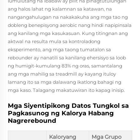
lumulutang na ibabaw ay pilit na pinagtutulungan
ang halos lahat ng kalamnan sa katawan, na
nangangahulugan na nakakakuha ang mga tao ng
dobleng benepisyong aerobic nang hindi napipinsala
ang kanilang mga kasukasuan. Kung titingnan ang
aktwal na resulta mula sa kontroladong
eksperimento, ang mga taong tumatalon sa
rebounder ay nanatili sa kanilang ehersisyo sa loob
ng humigit-kumulang 83% ng oras, samantalang
ang mga mahilig sa treadmill ay kayang ituloy
lamang ito sa mga dalawang ikatlong bahagi ng
mga kaso. Talagang makatuwiran ito kapag inisip.
Mga Siyentipikong Datos Tungkol sa
Pagkasunog ng Kalorya Habang
Nagrerebound
Kaloryang
Mga Grupo