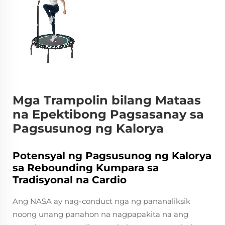
Mga Trampolin bilang Mataas
na Epektibong Pagsasanay sa
Pagsusunog ng Kalorya
Potensyal ng Pagsusunog ng Kalorya
sa Rebounding Kumpara sa
Tradisyonal na Cardio
Ang NASA ay nag-conduct nga ng pananaliksik
noong unang panahon na nagpapakita na ang