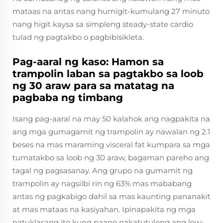
mataas na antas nang humigit-kumulang 27 minuto
nang higit kaysa sa simpleng steady-state cardio
tulad ng pagtakbo o pagbibisikleta.
Pag-aaral ng kaso: Hamon sa
trampolin laban sa pagtakbo sa loob
ng 30 araw para sa matatag na
pagbaba ng timbang
Isang pag-aaral na may 50 kalahok ang nagpakita na
ang mga gumagamit ng trampolin ay nawalan ng 2.1
beses na mas maraming visceral fat kumpara sa mga
tumatakbo sa loob ng 30 araw, bagaman pareho ang
tagal ng pagsasanay. Ang grupo na gumamit ng
trampolin ay nagsilbi rin ng 63% mas mababang
antas ng pagkabigo dahil sa mas kaunting pananakit
at mas mataas na kasiyahan. Ipinapakita ng mga
natuklasang ito kung paano nakatutulong ang low-