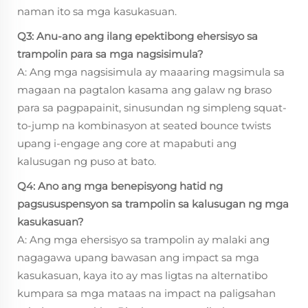
naman ito sa mga kasukasuan.
Q3: Anu-ano ang ilang epektibong ehersisyo sa
trampolin para sa mga nagsisimula?
A: Ang mga nagsisimula ay maaaring magsimula sa
magaan na pagtalon kasama ang galaw ng braso
para sa pagpapainit, sinusundan ng simpleng squat-
to-jump na kombinasyon at seated bounce twists
upang i-engage ang core at mapabuti ang
kalusugan ng puso at bato.
Q4: Ano ang mga benepisyong hatid ng
pagsususpensyon sa trampolin sa kalusugan ng mga
kasukasuan?
A: Ang mga ehersisyo sa trampolin ay malaki ang
nagagawa upang bawasan ang impact sa mga
kasukasuan, kaya ito ay mas ligtas na alternatibo
kumpara sa mga mataas na impact na paligsahan