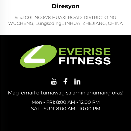
Diresyon
Silid C01, NO.678 HUAXI ROAD, DISTRICTO NG
WUCHENG, Lungsod ng JINHUA, ZHEJIANG, CHINA
Mag-email o tumawag sa amin anumang oras!
Mon - FRI: 8:00 AM - 12:00 PM
SAT - SUN: 8:00 AM - 10:00 PM
Kumuha ng Libreng Quote