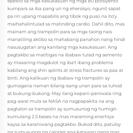
epekto sa mga kasukasuan ng mga 80 porsiyento
kumpara sa iba pang uri ng ehersisyo, ngunit sapat
pa rin upang mapabilis ang tibok ng puso na ito'y
maihahalintulad sa matinding cardio. Dahil dito, mas
mainam ang trampolin para sa mga taong nais
manatiling aktibo sa mahabang panahon nang hindi
nasusugatan ang kanilang mga kasukasuan. Ang
pagtakbo sa matitigas na ibabaw tulad ng semento
ay maaaring magdulot ng iba't ibang problema
kabilang ang shin splints at stress fractures sa paa at
binti. Ang kalikuan ng ibabaw ng trampolin ay
gumagana naman bilang isang unan para sa tuhod
at bukung-bukong. May ilang kapani-paniwala ring
pag-aaral mula sa NASA na nagpapakita na ang
pagtalon sa trampolin ay sumusunog ng humigit-
kumulang 2.5 beses na mas maraming enerhiya
kaysa sa karaniwang pagtakbo. Bukod dito, patuloy
na sumusunog ng calories ang katawan nang mas