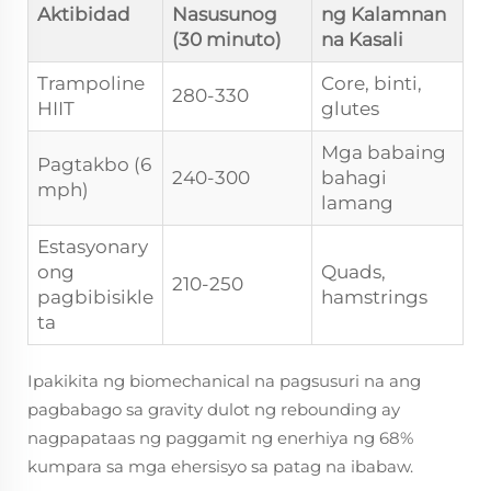
Aktibidad
Nasusunog
ng Kalamnan
(30 minuto)
na Kasali
Trampoline
Core, binti,
280-330
HIIT
glutes
Mga babaing
Pagtakbo (6
240-300
bahagi
mph)
lamang
Estasyonary
ong
Quads,
210-250
pagbibisikle
hamstrings
ta
Ipakikita ng biomechanical na pagsusuri na ang
pagbabago sa gravity dulot ng rebounding ay
nagpapataas ng paggamit ng enerhiya ng 68%
kumpara sa mga ehersisyo sa patag na ibabaw.