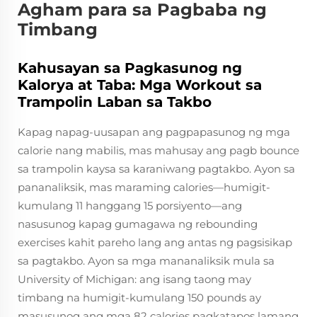
Agham para sa Pagbaba ng
Timbang
Kahusayan sa Pagkasunog ng
Kalorya at Taba: Mga Workout sa
Trampolin Laban sa Takbo
Kapag napag-uusapan ang pagpapasunog ng mga
calorie nang mabilis, mas mahusay ang pagb bounce
sa trampolin kaysa sa karaniwang pagtakbo. Ayon sa
pananaliksik, mas maraming calories—humigit-
kumulang 11 hanggang 15 porsiyento—ang
nasusunog kapag gumagawa ng rebounding
exercises kahit pareho lang ang antas ng pagsisikap
sa pagtakbo. Ayon sa mga mananaliksik mula sa
University of Michigan: ang isang taong may
timbang na humigit-kumulang 150 pounds ay
masusunog ang mga 82 calories pagkatapos lamang