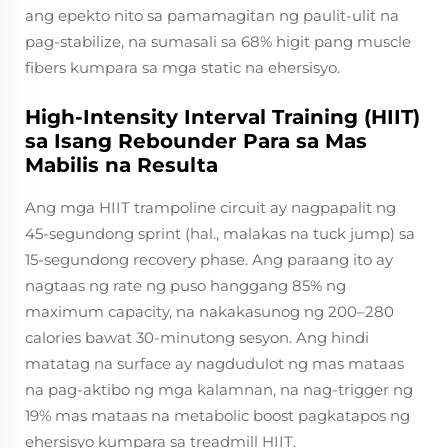
ang epekto nito sa pamamagitan ng paulit-ulit na
pag-stabilize, na sumasali sa 68% higit pang muscle
fibers kumpara sa mga static na ehersisyo.
High-Intensity Interval Training (HIIT)
sa Isang Rebounder Para sa Mas
Mabilis na Resulta
Ang mga HIIT trampoline circuit ay nagpapalit ng
45-segundong sprint (hal., malakas na tuck jump) sa
15-segundong recovery phase. Ang paraang ito ay
nagtaas ng rate ng puso hanggang 85% ng
maximum capacity, na nakakasunog ng 200–280
calories bawat 30-minutong sesyon. Ang hindi
matatag na surface ay nagdudulot ng mas mataas
na pag-aktibo ng mga kalamnan, na nag-trigger ng
19% mas mataas na metabolic boost pagkatapos ng
ehersisyo kumpara sa treadmill HIIT.