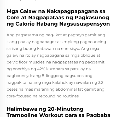
Mga Galaw na Nakapagpapagana sa
Core at Nagpapataas ng Pagkasunog
ng Calorie Habang Nagsususpensyon
Ang pagsasama ng pag-ikot at pagtayo gamit ang
isang paa ay nagbabago sa simpleng pagbouncing
sa isang buong katawan na ehersisyo. Ang mga
galaw na ito ay nagpapagana sa mga oblique at
pelvic floor muscles, na nagpapataas ng paggamit
ng enerhiya ng 42% kumpara sa patuloy na
pagbouncy. Isang 8-linggong pagsubok ang
nagpakita na ang mga kalahok ay nawalan ng 3.2
beses na mas maraming abdominal fat gamit ang
core-focused na rebounding routines.
Halimbawa ng 20-Minutong
Trampoline Workout para sa Pagbaba