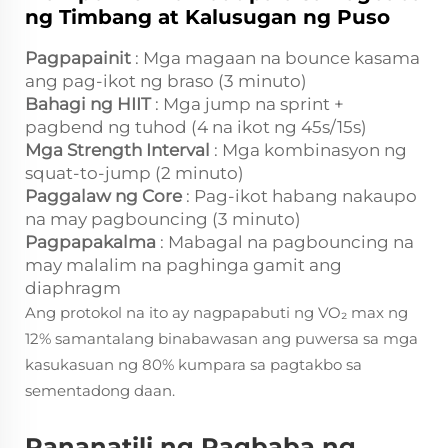
ng Timbang at Kalusugan ng Puso
Pagpapainit
: Mga magaan na bounce kasama
ang pag-ikot ng braso (3 minuto)
Bahagi ng HIIT
: Mga jump na sprint +
pagbend ng tuhod (4 na ikot ng 45s/15s)
Mga Strength Interval
: Mga kombinasyon ng
squat-to-jump (2 minuto)
Paggalaw ng Core
: Pag-ikot habang nakaupo
na may pagbouncing (3 minuto)
Pagpapakalma
: Mabagal na pagbouncing na
may malalim na paghinga gamit ang
diaphragm
Ang protokol na ito ay nagpapabuti ng VO₂ max ng
12% samantalang binabawasan ang puwersa sa mga
kasukasuan ng 80% kumpara sa pagtakbo sa
sementadong daan.
Pananatili ng Pagbaba ng