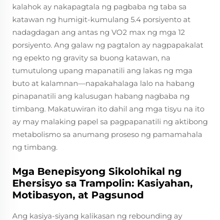
kalahok ay nakapagtala ng pagbaba ng taba sa
katawan ng humigit-kumulang 5.4 porsiyento at
nadagdagan ang antas ng VO2 max ng mga 12
porsiyento. Ang galaw ng pagtalon ay nagpapakalat
ng epekto ng gravity sa buong katawan, na
tumutulong upang mapanatili ang lakas ng mga
buto at kalamnan—napakahalaga lalo na habang
pinapanatili ang kalusugan habang nagbaba ng
timbang. Makatuwiran ito dahil ang mga tisyu na ito
ay may malaking papel sa pagpapanatili ng aktibong
metabolismo sa anumang proseso ng pamamahala
ng timbang.
Mga Benepisyong Sikolohikal ng
Ehersisyo sa Trampolin: Kasiyahan,
Motibasyon, at Pagsunod
Ang kasiya-siyang kalikasan ng rebounding ay