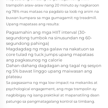
trampolin araw-araw nang 20 minuto ay nagkaroon
ng 78% mas mataas na pagdalo sa loob ng anim na
buwan kumpara sa mga gumagamit ng treadmill.
Upang mapataas ang resulta:
Pagsamahin ang mga HIIT interval (30-
segundong tumbok na sinusundan ng 60-
segundong pahinga)
Magdagdag ng mga galaw na nakatuon sa
core tulad ng tuck jumps upang mapataas
ang pagkasunog ng calorie
Dahan-dahang dagdagan ang tagal ng sesyon
ng 5% bawat linggo upang maiwasan ang
plateau
Sa pagsasama ng mga low-impact na mekaniks at
psychological engagement, ang mga trampolin ay
nagbibigay ng isang praktikal at mapanatiling daan
patungo sa pangmatagalang kontrol sa timbang.