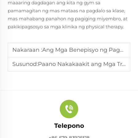
maaaring dagdagan ang kita ng gym sa
pamamagitan ng mas mataas na pagdalo sa klase,
mas mahabang panahon ng pagiging miyembro, at
pakikipagsosyo sa mga klinika ng physical therapy.
Nakaraan :
Ang Mga Benepisyo ng Paggamit ng Trampolin para sa Pagbaba ng Timbang
Susunod:
Paano Nakakaakit ang Mga Trampolin sa Hardin para sa mga Pamilya?
Telepono
+86-579-83925518