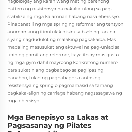
nagbibigay ang karaniwang mat ng parehong
pattern ng resistensya na nakakatulong sa pag-
stabilize ng mga kalamnan habang nasa ehersisyo.
Pinapanatili ng mga spring ng reformer ang tensyon
anuman kung itinutulak o isinusubsob ng tao, na
siyang nagdudulot ng malaking pagkakaiba. Mas
madaling masusukat ang aktuwal na pag-unlad sa
training gamit ang reformer, kaya ito ay mas gusto
ng mga gym dahil mayroong konkretong numero
para sukatin ang pagbabago sa paglipas ng
panahon, tulad ng pagbabago sa antas ng
resistensya ng spring o pagmamasid sa tamang
pagkaka-align ng carriage habang nagsasagawa ng
mga ehersisyo.
Mga Benepisyo sa Lakas at
Pagsasanay ng Pilates