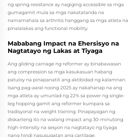
ng spring resistance ay nagiging accessible sa mga
gumagamit mula sa mga nakatatanda na
namamahala sa arthritis hanggang sa mga atleta na
pinalalakas ang functional mobility.
Mababang Impact na Ehersisyo na
Nagtatayo ng Lakas at Tiyaga
Ang gliding carriage ng reformer ay binabawasan
ang compression sa mga kasukasuan habang
patuloy na pinapanatili ang aktibidad ng kalamnan.
Isang pag-aaral noong 2025 ay nakahanap na ang
mga atleta ay umunlad ng 22% sa power ng single-
leg hopping gamit ang reformer kumpara sa
tradisyonal na weight training. Pinapayagan ng
diskarteng ito na walang impact ang 30-minutong
high-intensity na sesyon na nagtatayo ng tiyaga
nang hindi nasusugatan ang cartilage.