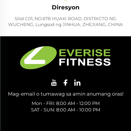
Diresyon
Silid C01, NO.678 HUAXI ROAD, DISTRICTO NG
WUCHENG, Lungsod ng JINHUA, ZHEJIANG, CHINA
Mag-email o tumawag sa amin anumang oras!
Mon - FRI: 8:00 AM - 12:00 PM
SAT - SUN: 8:00 AM - 10:00 PM