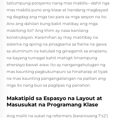
tatlumpung porsyento nang mas mabilis—dahil nga
mas mabilis puno ang klase at handang magbayad
ng dagdag ang mga tao para sa mga sesyon na ito.
Ano ang dahilan kung bakit matibay ang mga
makitong ito? Ang lihim ay nasa kanilang
konstruksyon. Karamihan ay may matitibay na
sistema ng spring na pinagsama sa frame na gawa
sa aluminum na katulad ng ginagamit sa eroplano,
na kayang tumagal kahit mahigit limampung
ehersisyo bawat araw. Ito ay nangangahulugan ng
mas kaunting pagkukumpuni sa hinaharap at tiyak
na mas kaunting pangangailangan na palitan ang
mga ito nang buo sa paglipas ng panahon.
Makatipid sa Espasyo na Layout at
Masusukat na Programang Klase
Ang maliit na sukat ng reformers (karaniwang 7'x2')