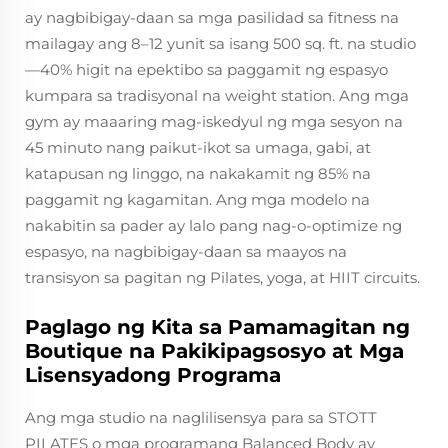
ay nagbibigay-daan sa mga pasilidad sa fitness na
mailagay ang 8–12 yunit sa isang 500 sq. ft. na studio
—40% higit na epektibo sa paggamit ng espasyo
kumpara sa tradisyonal na weight station. Ang mga
gym ay maaaring mag-iskedyul ng mga sesyon na
45 minuto nang paikut-ikot sa umaga, gabi, at
katapusan ng linggo, na nakakamit ng 85% na
paggamit ng kagamitan. Ang mga modelo na
nakabitin sa pader ay lalo pang nag-o-optimize ng
espasyo, na nagbibigay-daan sa maayos na
transisyon sa pagitan ng Pilates, yoga, at HIIT circuits.
Paglago ng Kita sa Pamamagitan ng
Boutique na Pakikipagsosyo at Mga
Lisensyadong Programa
Ang mga studio na naglilisensya para sa STOTT
PILATES o mga programang Balanced Body ay