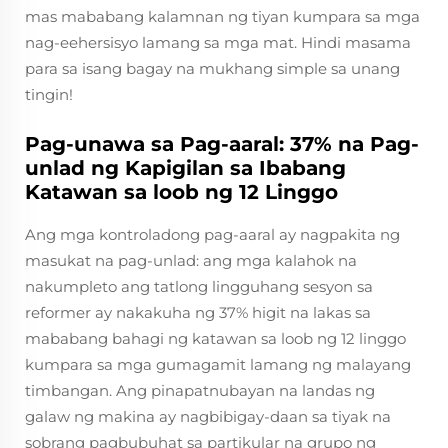
mas mababang kalamnan ng tiyan kumpara sa mga
nag-eehersisyo lamang sa mga mat. Hindi masama
para sa isang bagay na mukhang simple sa unang
tingin!
Pag-unawa sa Pag-aaral: 37% na Pag-
unlad ng Kapigilan sa Ibabang
Katawan sa loob ng 12 Linggo
Ang mga kontroladong pag-aaral ay nagpakita ng
masukat na pag-unlad: ang mga kalahok na
nakumpleto ang tatlong lingguhang sesyon sa
reformer ay nakakuha ng 37% higit na lakas sa
mababang bahagi ng katawan sa loob ng 12 linggo
kumpara sa mga gumagamit lamang ng malayang
timbangan. Ang pinapatnubayan na landas ng
galaw ng makina ay nagbibigay-daan sa tiyak na
sobrang pagbubuhat sa partikular na grupo ng