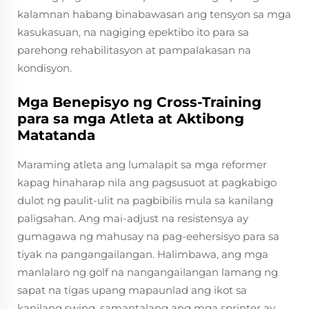
kalamnan habang binabawasan ang tensyon sa mga
kasukasuan, na nagiging epektibo ito para sa
parehong rehabilitasyon at pampalakasan na
kondisyon.
Mga Benepisyo ng Cross-Training
para sa mga Atleta at Aktibong
Matatanda
Maraming atleta ang lumalapit sa mga reformer
kapag hinaharap nila ang pagsusuot at pagkabigo
dulot ng paulit-ulit na pagbibilis mula sa kanilang
paligsahan. Ang mai-adjust na resistensya ay
gumagawa ng mahusay na pag-eehersisyo para sa
tiyak na pangangailangan. Halimbawa, ang mga
manlalaro ng golf na nangangailangan lamang ng
sapat na tigas upang mapaunlad ang ikot sa
kanilang swing, samantalang ang mga sprinter ay