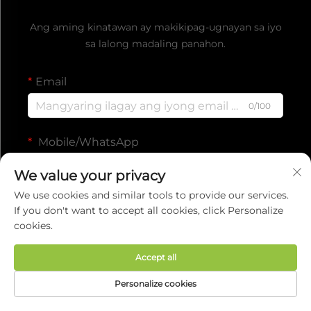
Kumuha ng Libreng Quote
Ang aming kinatawan ay makikipag-ugnayan sa iyo
sa lalong madaling panahon.
Email
0/100
Mobile/WhatsApp
Code
0/100
We value your privacy
We use cookies and similar tools to provide our services.
Pangalan
If you don't want to accept all cookies, click Personalize
cookies.
0/100
Accept all
Pangalan ng Kumpanya
Personalize cookies
0/200