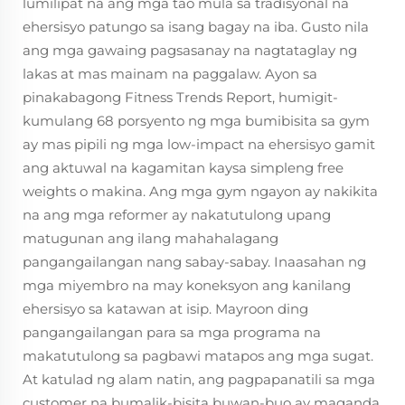
lumilipat na ang mga tao mula sa tradisyonal na
ehersisyo patungo sa isang bagay na iba. Gusto nila
ang mga gawaing pagsasanay na nagtataglay ng
lakas at mas mainam na paggalaw. Ayon sa
pinakabagong Fitness Trends Report, humigit-
kumulang 68 porsyento ng mga bumibisita sa gym
ay mas pipili ng mga low-impact na ehersisyo gamit
ang aktuwal na kagamitan kaysa simpleng free
weights o makina. Ang mga gym ngayon ay nakikita
na ang mga reformer ay nakatutulong upang
matugunan ang ilang mahahalagang
pangangailangan nang sabay-sabay. Inaasahan ng
mga miyembro na may koneksyon ang kanilang
ehersisyo sa katawan at isip. Mayroon ding
pangangailangan para sa mga programa na
makatutulong sa pagbawi matapos ang mga sugat.
At katulad ng alam natin, ang pagpapanatili sa mga
customer na bumalik-bisita buwan-buo ay maganda