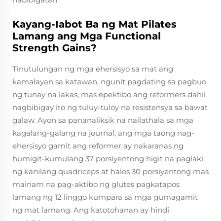
Kayang-Iabot Ba ng Mat Pilates
Lamang ang Mga Functional
Strength Gains?
Tinutulungan ng mga ehersisyo sa mat ang
kamalayan sa katawan, ngunit pagdating sa pagbuo
ng tunay na lakas, mas epektibo ang reformers dahil
nagbibigay ito ng tuluy-tuloy na resistensya sa bawat
galaw. Ayon sa pananaliksik na nailathala sa mga
kagalang-galang na journal, ang mga taong nag-
ehersisyo gamit ang reformer ay nakaranas ng
humigit-kumulang 37 porsiyentong higit na paglaki
ng kanilang quadriceps at halos 30 porsiyentong mas
mainam na pag-aktibo ng glutes pagkatapos
lamang ng 12 linggo kumpara sa mga gumagamit
ng mat lamang. Ang katotohanan ay hindi