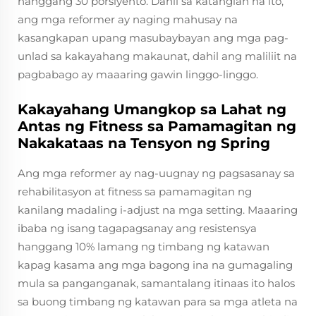
hanggang 30 porsiyento. Dahil sa katangian na ito,
ang mga reformer ay naging mahusay na
kasangkapan upang masubaybayan ang mga pag-
unlad sa kakayahang makaunat, dahil ang maliliit na
pagbabago ay maaaring gawin linggo-linggo.
Kakayahang Umangkop sa Lahat ng
Antas ng Fitness sa Pamamagitan ng
Nakakataas na Tensyon ng Spring
Ang mga reformer ay nag-uugnay ng pagsasanay sa
rehabilitasyon at fitness sa pamamagitan ng
kanilang madaling i-adjust na mga setting. Maaaring
ibaba ng isang tagapagsanay ang resistensya
hanggang 10% lamang ng timbang ng katawan
kapag kasama ang mga bagong ina na gumagaling
mula sa panganganak, samantalang itinaas ito halos
sa buong timbang ng katawan para sa mga atleta na