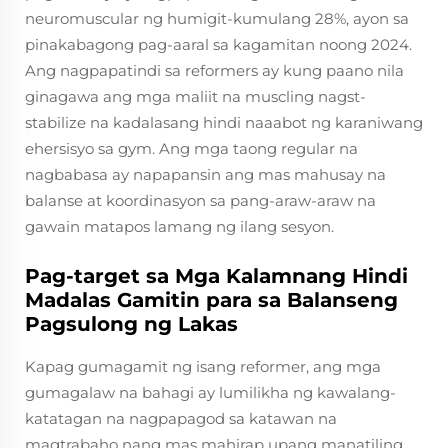
neuromuscular ng humigit-kumulang 28%, ayon sa
pinakabagong pag-aaral sa kagamitan noong 2024.
Ang nagpapatindi sa reformers ay kung paano nila
ginagawa ang mga maliit na muscling nagst-
stabilize na kadalasang hindi naaabot ng karaniwang
ehersisyo sa gym. Ang mga taong regular na
nagbabasa ay napapansin ang mas mahusay na
balanse at koordinasyon sa pang-araw-araw na
gawain matapos lamang ng ilang sesyon.
Pag-target sa Mga Kalamnang Hindi
Madalas Gamitin para sa Balanseng
Pagsulong ng Lakas
Kapag gumagamit ng isang reformer, ang mga
gumagalaw na bahagi ay lumilikha ng kawalang-
katatagan na nagpapagod sa katawan na
magtrabaho nang mas mahirap upang manatiling