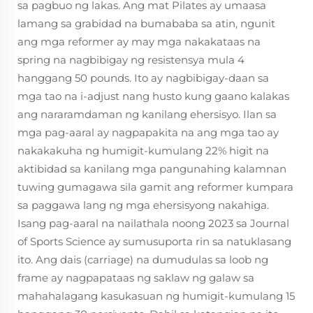
sa pagbuo ng lakas. Ang mat Pilates ay umaasa
lamang sa grabidad na bumababa sa atin, ngunit
ang mga reformer ay may mga nakakataas na
spring na nagbibigay ng resistensya mula 4
hanggang 50 pounds. Ito ay nagbibigay-daan sa
mga tao na i-adjust nang husto kung gaano kalakas
ang nararamdaman ng kanilang ehersisyo. Ilan sa
mga pag-aaral ay nagpapakita na ang mga tao ay
nakakakuha ng humigit-kumulang 22% higit na
aktibidad sa kanilang mga pangunahing kalamnan
tuwing gumagawa sila gamit ang reformer kumpara
sa paggawa lang ng mga ehersisyong nakahiga.
Isang pag-aaral na nailathala noong 2023 sa Journal
of Sports Science ay sumusuporta rin sa natuklasang
ito. Ang dais (carriage) na dumudulas sa loob ng
frame ay nagpapataas ng saklaw ng galaw sa
mahahalagang kasukasuan ng humigit-kumulang 15