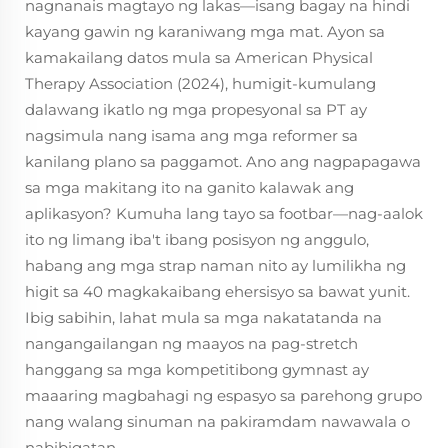
nagnanais magtayo ng lakas—isang bagay na hindi
kayang gawin ng karaniwang mga mat. Ayon sa
kamakailang datos mula sa American Physical
Therapy Association (2024), humigit-kumulang
dalawang ikatlo ng mga propesyonal sa PT ay
nagsimula nang isama ang mga reformer sa
kanilang plano sa paggamot. Ano ang nagpapagawa
sa mga makitang ito na ganito kalawak ang
aplikasyon? Kumuha lang tayo sa footbar—nag-aalok
ito ng limang iba't ibang posisyon ng anggulo,
habang ang mga strap naman nito ay lumilikha ng
higit sa 40 magkakaibang ehersisyo sa bawat yunit.
Ibig sabihin, lahat mula sa mga nakatatanda na
nangangailangan ng maayos na pag-stretch
hanggang sa mga kompetitibong gymnast ay
maaaring magbahagi ng espasyo sa parehong grupo
nang walang sinuman na pakiramdam nawawala o
nabibigatan.