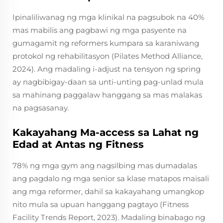
Ipinaliliwanag ng mga klinikal na pagsubok na 40%
mas mabilis ang pagbawi ng mga pasyente na
gumagamit ng reformers kumpara sa karaniwang
protokol ng rehabilitasyon (Pilates Method Alliance,
2024). Ang madaling i-adjust na tensyon ng spring
ay nagbibigay-daan sa unti-unting pag-unlad mula
sa mahinang paggalaw hanggang sa mas malakas
na pagsasanay.
Kakayahang Ma-access sa Lahat ng
Edad at Antas ng Fitness
78% ng mga gym ang nagsilbing mas dumadalas
ang pagdalo ng mga senior sa klase matapos maisali
ang mga reformer, dahil sa kakayahang umangkop
nito mula sa upuan hanggang pagtayo (Fitness
Facility Trends Report, 2023). Madaling binabago ng