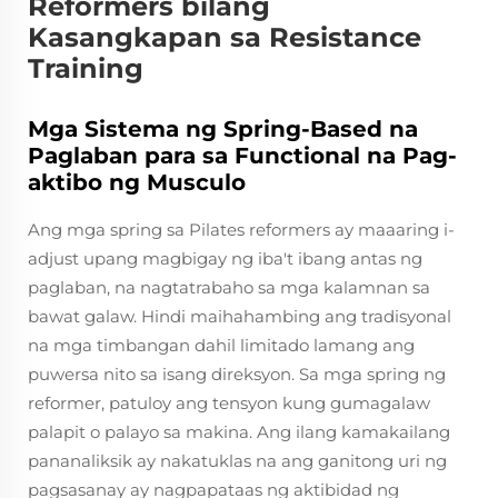
Reformers bilang
Kasangkapan sa Resistance
Training
Mga Sistema ng Spring-Based na
Paglaban para sa Functional na Pag-
aktibo ng Musculo
Ang mga spring sa Pilates reformers ay maaaring i-
adjust upang magbigay ng iba't ibang antas ng
paglaban, na nagtatrabaho sa mga kalamnan sa
bawat galaw. Hindi maihahambing ang tradisyonal
na mga timbangan dahil limitado lamang ang
puwersa nito sa isang direksyon. Sa mga spring ng
reformer, patuloy ang tensyon kung gumagalaw
palapit o palayo sa makina. Ang ilang kamakailang
pananaliksik ay nakatuklas na ang ganitong uri ng
pagsasanay ay nagpapataas ng aktibidad ng