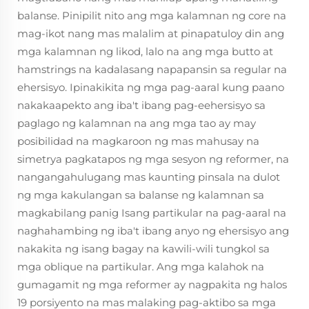
balanse. Pinipilit nito ang mga kalamnan ng core na
mag-ikot nang mas malalim at pinapatuloy din ang
mga kalamnan ng likod, lalo na ang mga butto at
hamstrings na kadalasang napapansin sa regular na
ehersisyo. Ipinakikita ng mga pag-aaral kung paano
nakakaapekto ang iba't ibang pag-eehersisyo sa
paglago ng kalamnan na ang mga tao ay may
posibilidad na magkaroon ng mas mahusay na
simetrya pagkatapos ng mga sesyon ng reformer, na
nangangahulugang mas kaunting pinsala na dulot
ng mga kakulangan sa balanse ng kalamnan sa
magkabilang panig Isang partikular na pag-aaral na
naghahambing ng iba't ibang anyo ng ehersisyo ang
nakakita ng isang bagay na kawili-wili tungkol sa
mga oblique na partikular. Ang mga kalahok na
gumagamit ng mga reformer ay nagpakita ng halos
19 porsiyento na mas malaking pag-aktibo sa mga