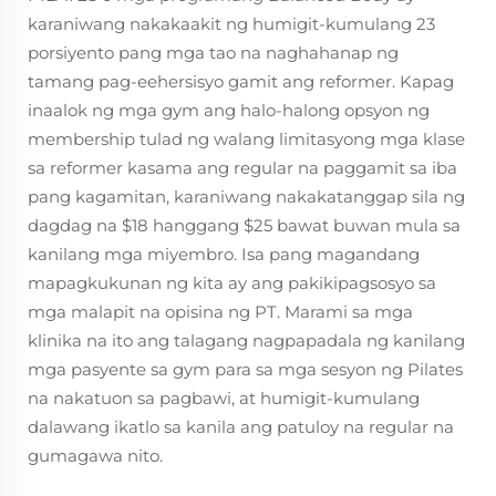
karaniwang nakakaakit ng humigit-kumulang 23
porsiyento pang mga tao na naghahanap ng
tamang pag-eehersisyo gamit ang reformer. Kapag
inaalok ng mga gym ang halo-halong opsyon ng
membership tulad ng walang limitasyong mga klase
sa reformer kasama ang regular na paggamit sa iba
pang kagamitan, karaniwang nakakatanggap sila ng
dagdag na $18 hanggang $25 bawat buwan mula sa
kanilang mga miyembro. Isa pang magandang
mapagkukunan ng kita ay ang pakikipagsosyo sa
mga malapit na opisina ng PT. Marami sa mga
klinika na ito ang talagang nagpapadala ng kanilang
mga pasyente sa gym para sa mga sesyon ng Pilates
na nakatuon sa pagbawi, at humigit-kumulang
dalawang ikatlo sa kanila ang patuloy na regular na
gumagawa nito.