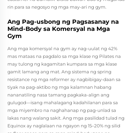
rin para sa negosyo ng mga may-ari ng gym.
Ang Pag-usbong ng Pagsasanay na
Mind-Body sa Komersyal na Mga
Gym
Ang mga komersyal na gym ay nag-uulat ng 42%
mas mataas na pagdalo sa mga klase ng Pilates na
may tulong ng kagamitan kumpara sa mga klase
gamit lamang ang mat. Ang sistema ng spring
resistance ng mga reformer ay nagbibigay-daan sa
tiyak na pag-aktibo ng mga kalamnan habang
nananatiling nasa tamang pagkaka-align ang
gulugod—isang mahalagang kadahilanan para sa
mga miyembro na naghahanap ng pag-unlad sa
lakas nang walang sakit. Ang mga pasilidad tulad ng
Equinox ay naglalaan na ngayon ng 15–20% ng silid