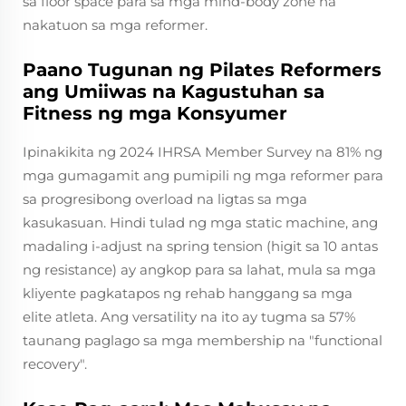
sa floor space para sa mga mind-body zone na
nakatuon sa mga reformer.
Paano Tugunan ng Pilates Reformers
ang Umiiwas na Kagustuhan sa
Fitness ng mga Konsyumer
Ipinakikita ng 2024 IHRSA Member Survey na 81% ng
mga gumagamit ang pumipili ng mga reformer para
sa progresibong overload na ligtas sa mga
kasukasuan. Hindi tulad ng mga static machine, ang
madaling i-adjust na spring tension (higit sa 10 antas
ng resistance) ay angkop para sa lahat, mula sa mga
kliyente pagkatapos ng rehab hanggang sa mga
elite atleta. Ang versatility na ito ay tugma sa 57%
taunang paglago sa mga membership na "functional
recovery".