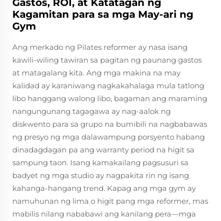
Gastos, ROI, at Katatagan ng
Kagamitan para sa mga May-ari ng
Gym
Ang merkado ng Pilates reformer ay nasa isang
kawili-wiling tawiran sa pagitan ng paunang gastos
at matagalang kita. Ang mga makina na may
kalidad ay karaniwang nagkakahalaga mula tatlong
libo hanggang walong libo, bagaman ang maraming
nangungunang tagagawa ay nag-aalok ng
diskwento para sa grupo na bumibili na nagbabawas
ng presyo ng mga dalawampung porsyento habang
dinadagdagan pa ang warranty period na higit sa
sampung taon. Isang kamakailang pagsusuri sa
badyet ng mga studio ay nagpakita rin ng isang
kahanga-hangang trend. Kapag ang mga gym ay
namuhunan ng lima o higit pang mga reformer, mas
mabilis nilang nababawi ang kanilang pera—mga