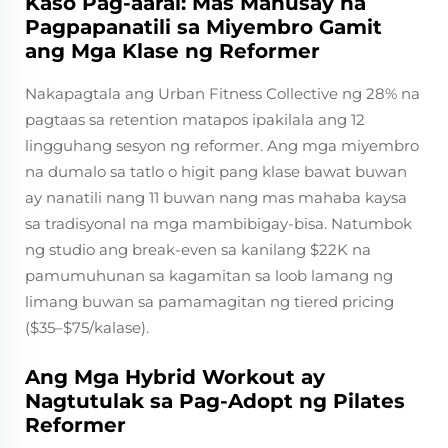
Kaso Pag-aaral: Mas Mahusay na
Pagpapanatili sa Miyembro Gamit
ang Mga Klase ng Reformer
Nakapagtala ang Urban Fitness Collective ng 28% na
pagtaas sa retention matapos ipakilala ang 12
lingguhang sesyon ng reformer. Ang mga miyembro
na dumalo sa tatlo o higit pang klase bawat buwan
ay nanatili nang 11 buwan nang mas mahaba kaysa
sa tradisyonal na mga mambibigay-bisa. Natumbok
ng studio ang break-even sa kanilang $22K na
pamumuhunan sa kagamitan sa loob lamang ng
limang buwan sa pamamagitan ng tiered pricing
($35–$75/kalase).
Ang Mga Hybrid Workout ay
Nagtutulak sa Pag-Adopt ng Pilates
Reformer