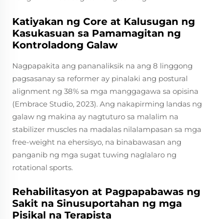
Katiyakan ng Core at Kalusugan ng
Kasukasuan sa Pamamagitan ng
Kontroladong Galaw
Nagpapakita ang pananaliksik na ang 8 linggong
pagsasanay sa reformer ay pinalaki ang postural
alignment ng 38% sa mga manggagawa sa opisina
(Embrace Studio, 2023). Ang nakapirming landas ng
galaw ng makina ay nagtuturo sa malalim na
stabilizer muscles na madalas nilalampasan sa mga
free-weight na ehersisyo, na binabawasan ang
panganib ng mga sugat tuwing naglalaro ng
rotational sports.
Rehabilitasyon at Pagpapabawas ng
Sakit na Sinusuportahan ng mga
Pisikal na Terapista