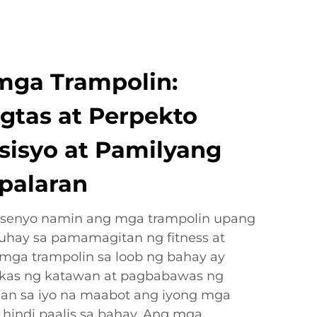
mga Trampolin:
igtas at Perpekto
sisyo at Pamilyang
palaran
inisenyo namin ang mga trampolin upang
buhay sa pamamagitan ng fitness at
mga trampolin sa loob ng bahay ay
akas ng katawan at pagbabawas ng
aan sa iyo na maabot ang iyong mga
g hindi paalis sa bahay. Ang mga