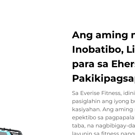
Ang aming 
Inobatibo, L
para sa Eher
Pakikipagsa
Sa Everise Fitness, id
pasiglahin ang iyong 
kasiyahan. Ang aming 
epektibo sa pagpapal
taba, na nagbibigay-d
layunin sa fitness nan