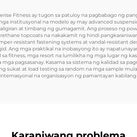
verise Fitness ay tugon sa patuloy na pagbabago ng 
 mga institusyonal na modelo ay may advanced suspens
paligiran at timbang ng gumagamit. Ang proseso ng pow
rethane topcoats na nakakamit ng hindi pangkaraniwan
er-resistant fastening systems at vandal-resistant desi
d. Ang mga praktikal na inobasyong ito ay napatunaya
ad sa fitness, mga resort na lumilikha ng mga lugar ng
a mga pagsasanay. Kasama sa sistema ng kalidad sa p
ang sukat at load testing sa random na mga sample mul
internasyonal na organisasyon ng pamantayan kabilang 
Karaniwang problema