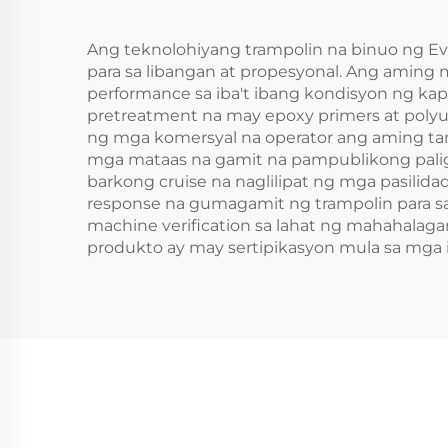
Ang teknolohiyang trampolin na binuo ng E
para sa libangan at propesyonal. Ang aming
performance sa iba't ibang kondisyon ng ka
pretreatment na may epoxy primers at polyu
ng mga komersyal na operator ang aming tamp
mga mataas na gamit na pampublikong paligi
barkong cruise na naglilipat ng mga pasilid
response na gumagamit ng trampolin para s
machine verification sa lahat ng mahahalag
produkto ay may sertipikasyon mula sa mga 