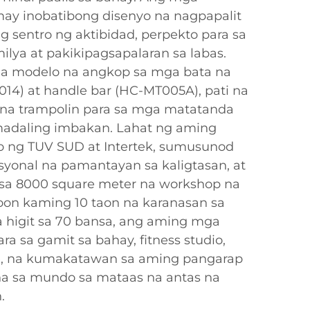
may inobatibong disenyo na nagpapalit
ng sentro ng aktibidad, perpekto para sa
lya at pakikipagsapalaran sa labas.
a modelo na angkop sa mga bata na
14) at handle bar (HC-MT005A), pati na
 na trampolin para sa mga matatanda
madaling imbakan. Lahat ng aming
do ng TUV SUD at Intertek, sumusunod
syonal na pamantayan sa kaligtasan, at
 sa 8000 square meter na workshop na
oon kaming 10 taon na karanasan sa
a higit sa 70 bansa, ang aming mga
a sa gamit sa bahay, fitness studio,
ke, na kumakatawan sa aming pangarap
 sa mundo sa mataas na antas na
.