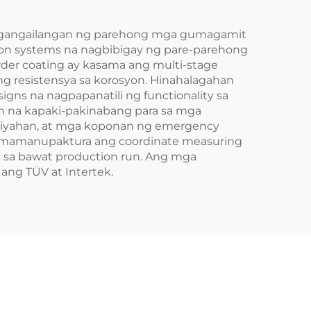
pangangailangan ng parehong mga gumagamit
ion systems na nagbibigay ng pare-parehong
der coating ay kasama ang multi-stage
g resistensya sa korosyon. Hinahalagahan
gns na nagpapanatili ng functionality sa
n na kapaki-pakinabang para sa mga
 kasiyahan, at mga koponan ng emergency
agmamanupaktura ang coordinate measuring
a sa bawat production run. Ang mga
ang TÜV at Intertek.