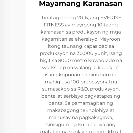
Mayamang Karanasan
Itinatag noong 2016, ang EVERISE
FITNESS ay mayroong 10 taong
karanasan sa produksyon ng mga
kagamitan sa ehersisyo. Mayroon
itong taunang kapasidad sa
produksyon na 30,000 yunit, isang
higit sa 8000 metro kuwadrado na
workshop na walang alikabok, at
isang koponan na binubuo ng
mahigit sa 100 propesyonal na
sumasakop sa R&D, produksyon,
benta, at serbisyo pagkatapos ng
benta. Sa pamamagitan ng
makabagong teknolohiya at
mahusay na pagkakagawa,
sinisiguro ng kumpaniya ang
matatag na suplay ng produkto at