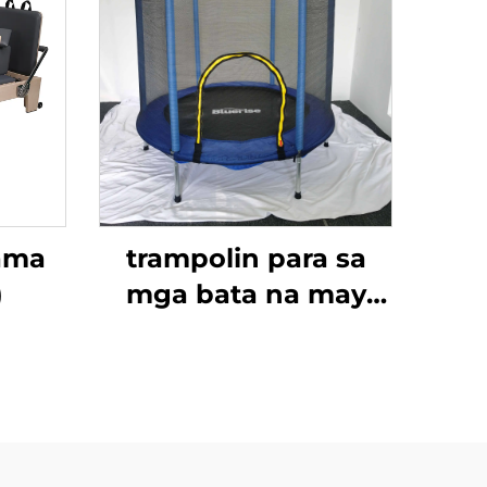
Kama
trampolin para sa
)
mga bata na may
sukat na 55 pulgada
kasama ang kumot