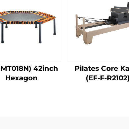
-MT018N) 42inch
Pilates Core 
Hexagon
(EF-F-R2102