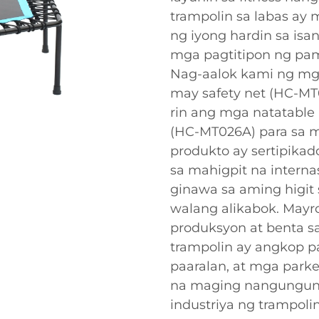
trampolin sa labas ay 
ng iyong hardin sa isa
mga pagtitipon ng pami
Nag-aalok kami ng mg
may safety net (HC-MT0
rin ang mga natatable
(HC-MT026A) para sa 
produkto ay sertipika
sa mahigpit na interna
ginawa sa aming higit
walang alikabok. Mayr
produksyon at benta s
trampolin ay angkop par
paaralan, at mga par
na maging nangunguna
industriya ng trampolin