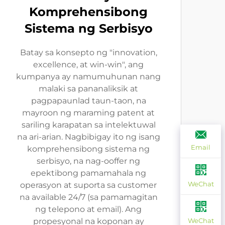
Komprehensibong
Sistema ng Serbisyo
Batay sa konsepto ng "innovation,
excellence, at win-win", ang
kumpanya ay namumuhunan nang
malaki sa pananaliksik at
pagpapaunlad taun-taon, na
mayroon ng maraming patent at
sariling karapatan sa intelektuwal
na ari-arian. Nagbibigay ito ng isang
Email
komprehensibong sistema ng
serbisyo, na nag-ooffer ng
epektibong pamamahala ng
WeChat
operasyon at suporta sa customer
na available 24/7 (sa pamamagitan
ng telepono at email). Ang
propesyonal na koponan ay
WeChat