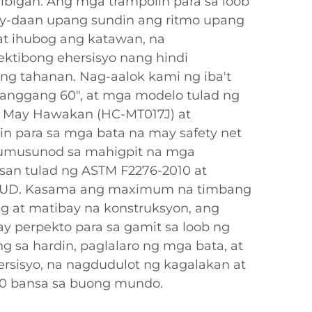
ibigan. Ang mga trampolin para sa loob
ay-daan upang sundin ang ritmo upang
t ihubog ang katawan, na
ektibong ehersisyo nang hindi
ng tahanan. Nag-aalok kami ng iba't
hanggang 60", at mga modelo tulad ng
a May Hawakan (HC-MT017J) at
in para sa mga bata na may safety net
 sumusunod sa mahigpit na mga
san tulad ng ASTM F2276-2010 at
 SUD. Kasama ang maximum na timbang
 at matibay na konstruksyon, ang
y perpekto para sa gamit sa loob ng
 sa hardin, paglalaro ng mga bata, at
rsisyo, na nagdudulot ng kagalakan at
 70 bansa sa buong mundo.