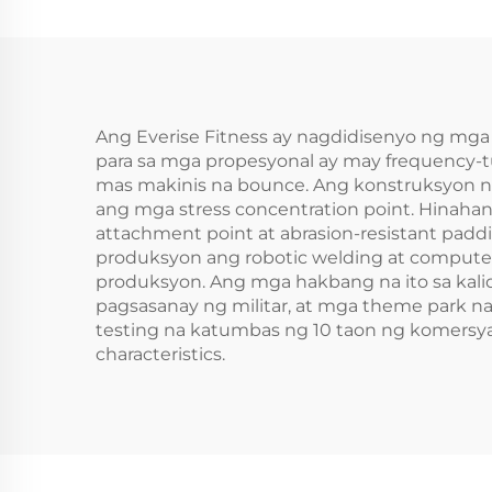
Ang Everise Fitness ay nagdidisenyo ng mga
para sa mga propesyonal ay may frequency-
mas makinis na bounce. Ang konstruksyon ng
ang mga stress concentration point. Hinaha
attachment point at abrasion-resistant pad
produksyon ang robotic welding at compute
produksyon. Ang mga hakbang na ito sa kalid
pagsasanay ng militar, at mga theme park n
testing na katumbas ng 10 taon ng komersyal
characteristics.