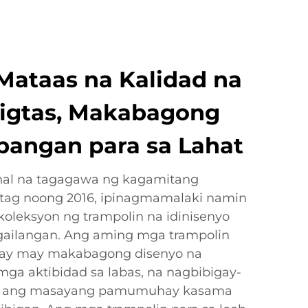
ataas na Kalidad na
Ligtas, Makabagong
ibangan para sa Lahat
onal na tagagawa ng kagamitang
atag noong 2016, ipinagmamalaki namin
koleksyon ng trampolin na idinisenyo
gailangan. Ang aming mga trampolin
d ay may makabagong disenyo na
mga aktibidad sa labas, na nagbibigay-
o ang masayang pamumuhay kasama