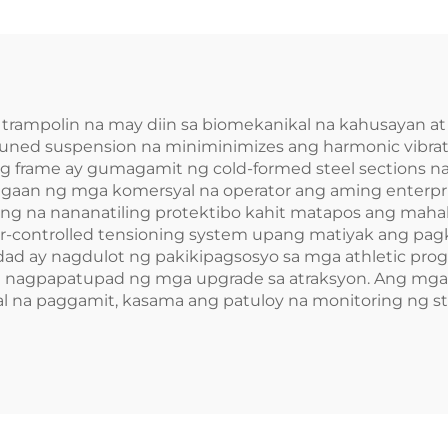
 trampolin na may diin sa biomekanikal na kahusayan a
tuned suspension na miniminimizes ang harmonic vibr
 frame ay gumagamit ng cold-formed steel sections na 
ngaan ng mga komersyal na operator ang aming enterpr
ding na nananatiling protektibo kahit matapos ang ma
r-controlled tensioning system upang matiyak ang pag
ad ay nagdulot ng pakikipagsosyo sa mga athletic prog
a nagpapatupad ng mga upgrade sa atraksyon. Ang mga 
 na paggamit, kasama ang patuloy na monitoring ng str