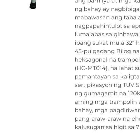
ang pamilya at mga ka
ng bahay ay nagbibig
mabawasan ang taba a
nagpapahintulot sa ep
lumalabas sa ginhawa 
ibang sukat mula 32" 
45-pulgadang Bilog n
heksagonal na trampol
(HC-MT014), na lahat
pamantayan sa kaligta
sertipikasyon ng TUV
ng gumagamit na 120kg
aming mga trampolin a
bahay, mga pagdiriwang
pang-araw-araw na ehe
kalusugan sa higit sa