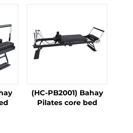
hay
(HC-PB2001) Bahay
bed
Pilates core bed