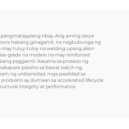
t pangmatagalang tibay. Ang aming serye
ations habang ginagamit, na nagbubunga ng
may tuluy-tuloy na welding upang alisin
ise-grade na modelo na may reinforced
habang paggamit. Kasama sa proseso ng
kakapare-pareho sa bawat batch ng
ram ng unibersidad, mga pasilidad sa
produkto ay dumaan sa accelerated lifecycle
uctural integrity at performance