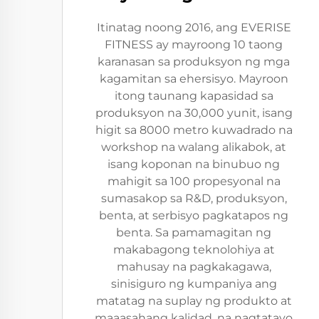
Itinatag noong 2016, ang EVERISE
FITNESS ay mayroong 10 taong
karanasan sa produksyon ng mga
kagamitan sa ehersisyo. Mayroon
itong taunang kapasidad sa
produksyon na 30,000 yunit, isang
higit sa 8000 metro kuwadrado na
workshop na walang alikabok, at
isang koponan na binubuo ng
mahigit sa 100 propesyonal na
sumasakop sa R&D, produksyon,
benta, at serbisyo pagkatapos ng
benta. Sa pamamagitan ng
makabagong teknolohiya at
mahusay na pagkakagawa,
sinisiguro ng kumpaniya ang
matatag na suplay ng produkto at
maaasahang kalidad, na nagtatayo