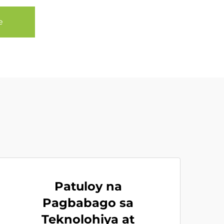
e
Patuloy na
Pagbabago sa
Teknolohiya at