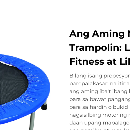
Ang Aming M
Trampolin: 
Fitness at L
Bilang isang propesy
pampalakasan na itin
ang aming iba't ibang 
para sa bawat pangan
para sa hardin o buki
nagsisilbing motor ng 
daan upang mapalag