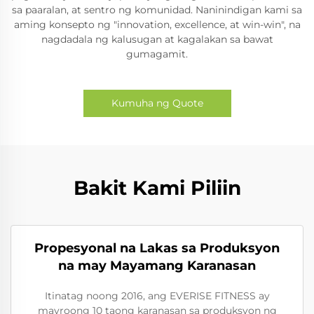
sa paaralan, at sentro ng komunidad. Naninindigan kami sa
aming konsepto ng "innovation, excellence, at win-win", na
nagdadala ng kalusugan at kagalakan sa bawat
gumagamit.
Kumuha ng Quote
Bakit Kami Piliin
Propesyonal na Lakas sa Produksyon
na may Mayamang Karanasan
Itinatag noong 2016, ang EVERISE FITNESS ay
mayroong 10 taong karanasan sa produksyon ng