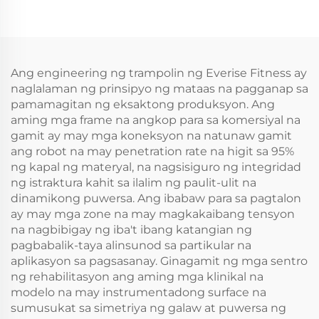
Ang engineering ng trampolin ng Everise Fitness ay
naglalaman ng prinsipyo ng mataas na pagganap sa
pamamagitan ng eksaktong produksyon. Ang
aming mga frame na angkop para sa komersiyal na
gamit ay may mga koneksyon na natunaw gamit
ang robot na may penetration rate na higit sa 95%
ng kapal ng materyal, na nagsisiguro ng integridad
ng istraktura kahit sa ilalim ng paulit-ulit na
dinamikong puwersa. Ang ibabaw para sa pagtalon
ay may mga zone na may magkakaibang tensyon
na nagbibigay ng iba't ibang katangian ng
pagbabalik-taya alinsunod sa partikular na
aplikasyon sa pagsasanay. Ginagamit ng mga sentro
ng rehabilitasyon ang aming mga klinikal na
modelo na may instrumentadong surface na
sumusukat sa simetriya ng galaw at puwersa ng