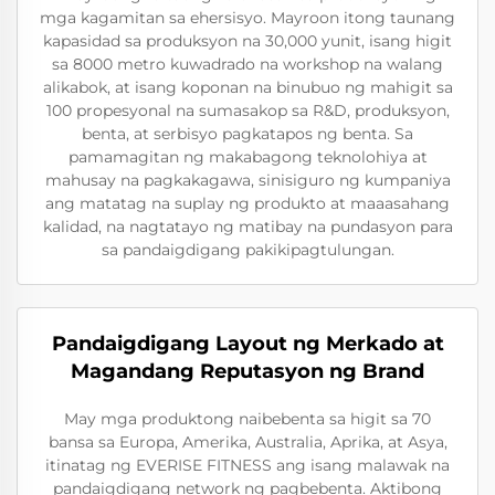
mga kagamitan sa ehersisyo. Mayroon itong taunang
kapasidad sa produksyon na 30,000 yunit, isang higit
sa 8000 metro kuwadrado na workshop na walang
alikabok, at isang koponan na binubuo ng mahigit sa
100 propesyonal na sumasakop sa R&D, produksyon,
benta, at serbisyo pagkatapos ng benta. Sa
pamamagitan ng makabagong teknolohiya at
mahusay na pagkakagawa, sinisiguro ng kumpaniya
ang matatag na suplay ng produkto at maaasahang
kalidad, na nagtatayo ng matibay na pundasyon para
sa pandaigdigang pakikipagtulungan.
Pandaigdigang Layout ng Merkado at
Magandang Reputasyon ng Brand
May mga produktong naibebenta sa higit sa 70
bansa sa Europa, Amerika, Australia, Aprika, at Asya,
itinatag ng EVERISE FITNESS ang isang malawak na
pandaigdigang network ng pagbebenta. Aktibong