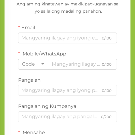
Ang aming kinatawan ay makikipag-ugnayan sa
iyo sa lalong madaling panahon.
Email
0/100
Mobile/WhatsApp
Code
0/100
Pangalan
0/100
Pangalan ng Kumpanya
0/200
Mensahe