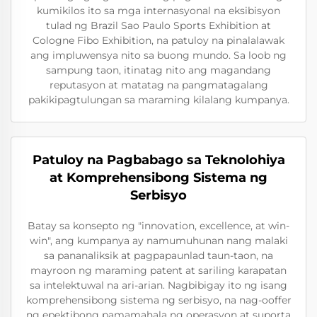
kumikilos ito sa mga internasyonal na eksibisyon
tulad ng Brazil Sao Paulo Sports Exhibition at
Cologne Fibo Exhibition, na patuloy na pinalalawak
ang impluwensya nito sa buong mundo. Sa loob ng
sampung taon, itinatag nito ang magandang
reputasyon at matatag na pangmatagalang
pakikipagtulungan sa maraming kilalang kumpanya.
Patuloy na Pagbabago sa Teknolohiya
at Komprehensibong Sistema ng
Serbisyo
Batay sa konsepto ng "innovation, excellence, at win-
win", ang kumpanya ay namumuhunan nang malaki
sa pananaliksik at pagpapaunlad taun-taon, na
mayroon ng maraming patent at sariling karapatan
sa intelektuwal na ari-arian. Nagbibigay ito ng isang
komprehensibong sistema ng serbisyo, na nag-ooffer
ng epektibong pamamahala ng operasyon at suporta