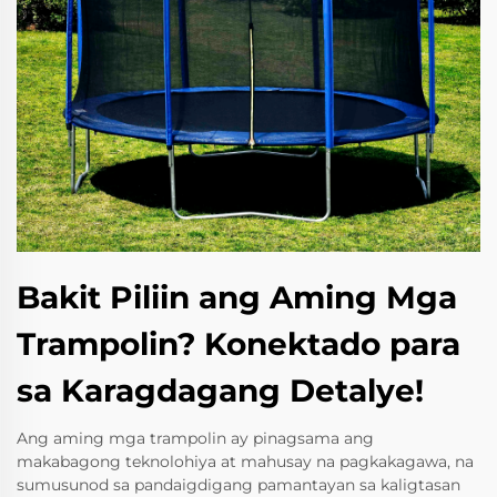
Bakit Piliin ang Aming Mga
Trampolin? Konektado para
sa Karagdagang Detalye!
Ang aming mga trampolin ay pinagsama ang
makabagong teknolohiya at mahusay na pagkakagawa, na
sumusunod sa pandaigdigang pamantayan sa kaligtasan