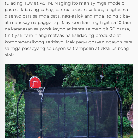
tulad ng TUV at ASTM. Maging ito man ay mga modelo
para sa labas ng bahay, pampalakasan sa loob, o ligtas na
disenyo para sa mga bata, nag-aalok ang mga ito ng tibay
at mahusay na pagganap. Mayroon kaming higit sa 10 taon
na karanasan sa produksyon at benta sa mahigit 70 bansa,
tinitiyak namin ang mataas na kalidad ng produkto at
komprehensibong serbisyo. Makipag-ugnayan ngayon para
sa mga pasadyang solusyon sa trampolin at eksklusibong
alok!