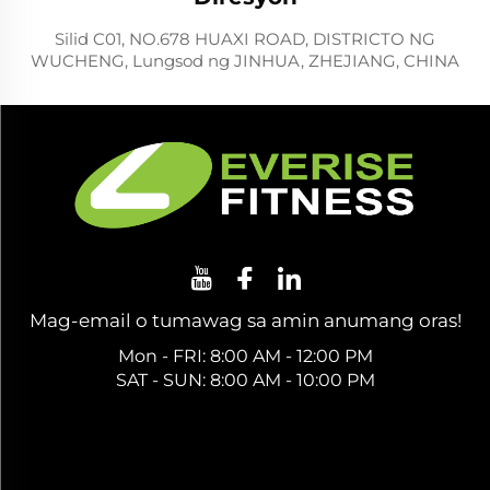
Silid C01, NO.678 HUAXI ROAD, DISTRICTO NG
WUCHENG, Lungsod ng JINHUA, ZHEJIANG, CHINA
Mag-email o tumawag sa amin anumang oras!
Mon - FRI: 8:00 AM - 12:00 PM
SAT - SUN: 8:00 AM - 10:00 PM
Kumuha ng Libreng Quote