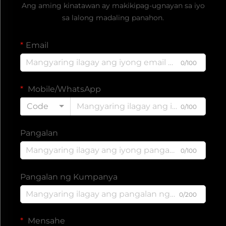
Ang aming kinatawan ay makikipag-ugnayan sa iyo
sa lalong madaling panahon.
Email
0/100
Mobile/WhatsApp
Code
0/100
Pangalan
0/100
Pangalan ng Kumpanya
0/200
Mensahe