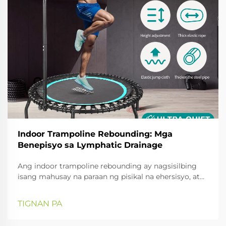
Indoor Trampoline Rebounding: Mga
Benepisyo sa Lymphatic Drainage
Ang indoor trampoline rebounding ay nagsisilbing
isang mahusay na paraan ng pisikal na ehersisyo, at
ang mga benepisyong pangkalusugan nito ay lalong
nakikita pagdating sa lymphatic drainage. Nilalaman
TIGNAN PA
ng artikulong ito kung paano pinahuhusay ng
pagbouncy sa trampoline ang sistema ng lymphatic,