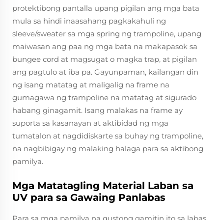
protektibong pantalla upang pigilan ang mga bata
mula sa hindi inaasahang pagkakahuli ng
sleeve/sweater sa mga spring ng trampoline, upang
maiwasan ang paa ng mga bata na makapasok sa
bungee cord at magsugat o magka trap, at pigilan
ang pagtulo at iba pa. Gayunpaman, kailangan din
ng isang matatag at maligalig na frame na
gumagawa ng trampoline na matatag at sigurado
habang ginagamit. Isang malakas na frame ay
suporta sa kasanayan at aktibidad ng mga
tumatalon at nagdidiskarte sa buhay ng trampoline,
na nagbibigay ng malaking halaga para sa aktibong
pamilya.
Mga Matatagling Material Laban sa
UV para sa Gawaing Panlabas
Para sa mga pamilya na gustong gamitin ito sa labas,