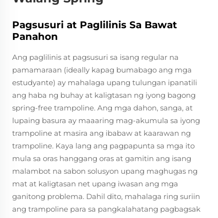
Pagsusuri at Paglilinis Sa Bawat
Panahon
Ang paglilinis at pagsusuri sa isang regular na
pamamaraan (ideally kapag bumabago ang mga
estudyante) ay mahalaga upang tulungan ipanatili
ang haba ng buhay at kaligtasan ng iyong bagong
spring-free trampoline. Ang mga dahon, sanga, at
lupaing basura ay maaaring mag-akumula sa iyong
trampoline at masira ang ibabaw at kaarawan ng
trampoline. Kaya lang ang pagpapunta sa mga ito
mula sa oras hanggang oras at gamitin ang isang
malambot na sabon solusyon upang maghugas ng
mat at kaligtasan net upang iwasan ang mga
ganitong problema. Dahil dito, mahalaga ring suriin
ang trampoline para sa pangkalahatang pagbagsak