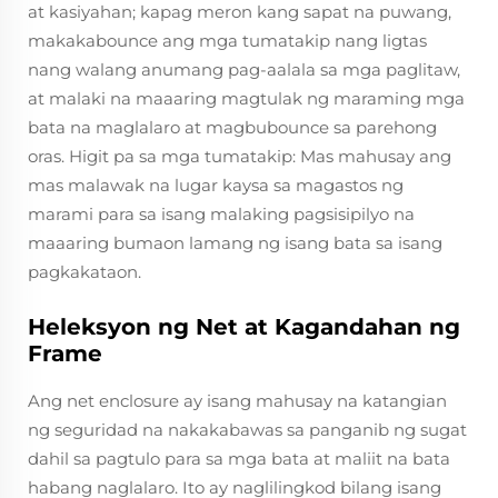
at kasiyahan; kapag meron kang sapat na puwang,
makakabounce ang mga tumatakip nang ligtas
nang walang anumang pag-aalala sa mga paglitaw,
at malaki na maaaring magtulak ng maraming mga
bata na maglalaro at magbubounce sa parehong
oras. Higit pa sa mga tumatakip: Mas mahusay ang
mas malawak na lugar kaysa sa magastos ng
marami para sa isang malaking pagsisipilyo na
maaaring bumaon lamang ng isang bata sa isang
pagkakataon.
Heleksyon ng Net at Kagandahan ng
Frame
Ang net enclosure ay isang mahusay na katangian
ng seguridad na nakakabawas sa panganib ng sugat
dahil sa pagtulo para sa mga bata at maliit na bata
habang naglalaro. Ito ay naglilingkod bilang isang