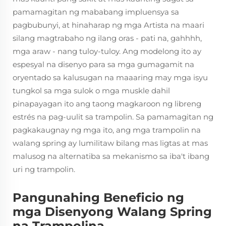
pamamagitan ng mababang impluensya sa
pagbubunyi, at hinaharap ng mga Artista na maari
silang magtrabaho ng ilang oras - pati na, gahhhh,
mga araw - nang tuloy-tuloy. Ang modelong ito ay
espesyal na disenyo para sa mga gumagamit na
oryentado sa kalusugan na maaaring may mga isyu
tungkol sa mga sulok o mga muskle dahil
pinapayagan ito ang taong magkaroon ng libreng
estrés na pag-uulit sa trampolin. Sa pamamagitan ng
pagkakaugnay ng mga ito, ang mga trampolin na
walang spring ay lumilitaw bilang mas ligtas at mas
malusog na alternatiba sa mekanismo sa iba't ibang
uri ng trampolin.
Pangunahing Beneficio ng
mga Disenyong Walang Spring
na Trampolina