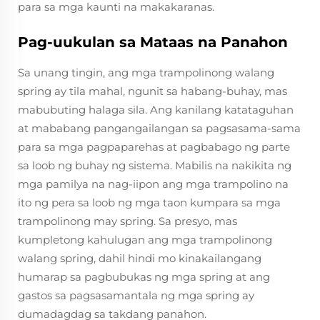
para sa mga kaunti na makakaranas.
Pag-uukulan sa Mataas na Panahon
Sa unang tingin, ang mga trampolinong walang
spring ay tila mahal, ngunit sa habang-buhay, mas
mabubuting halaga sila. Ang kanilang katataguhan
at mababang pangangailangan sa pagsasama-sama
para sa mga pagpaparehas at pagbabago ng parte
sa loob ng buhay ng sistema. Mabilis na nakikita ng
mga pamilya na nag-iipon ang mga trampolino na
ito ng pera sa loob ng mga taon kumpara sa mga
trampolinong may spring. Sa presyo, mas
kumpletong kahulugan ang mga trampolinong
walang spring, dahil hindi mo kinakailangang
humarap sa pagbubukas ng mga spring at ang
gastos sa pagsasamantala ng mga spring ay
dumadagdag sa takdang panahon.