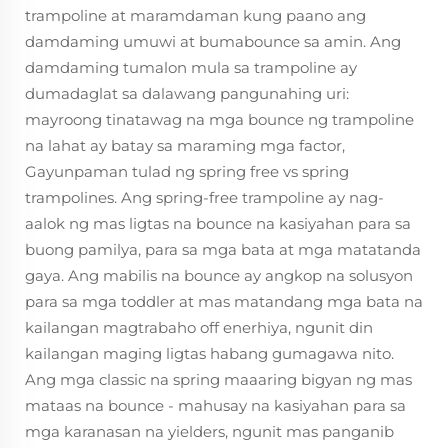
trampoline at maramdaman kung paano ang
damdaming umuwi at bumabounce sa amin. Ang
damdaming tumalon mula sa trampoline ay
dumadaglat sa dalawang pangunahing uri:
mayroong tinatawag na mga bounce ng trampoline
na lahat ay batay sa maraming mga factor,
Gayunpaman tulad ng spring free vs spring
trampolines. Ang spring-free trampoline ay nag-
aalok ng mas ligtas na bounce na kasiyahan para sa
buong pamilya, para sa mga bata at mga matatanda
gaya. Ang mabilis na bounce ay angkop na solusyon
para sa mga toddler at mas matandang mga bata na
kailangan magtrabaho off enerhiya, ngunit din
kailangan maging ligtas habang gumagawa nito.
Ang mga classic na spring maaaring bigyan ng mas
mataas na bounce - mahusay na kasiyahan para sa
mga karanasan na yielders, ngunit mas panganib