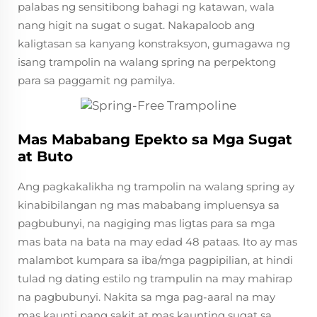
palabas ng sensitibong bahagi ng katawan, wala
nang higit na sugat o sugat. Nakapaloob ang
kaligtasan sa kanyang konstraksyon, gumagawa ng
isang trampolin na walang spring na perpektong
para sa paggamit ng pamilya.
Mas Mababang Epekto sa Mga Sugat
at Buto
Ang pagkakalikha ng trampolin na walang spring ay
kinabibilangan ng mas mababang impluensya sa
pagbubunyi, na nagiging mas ligtas para sa mga
mas bata na bata na may edad 48 pataas. Ito ay mas
malambot kumpara sa iba/mga pagpipilian, at hindi
tulad ng dating estilo ng trampulin na may mahirap
na pagbubunyi. Nakita sa mga pag-aaral na may
mas kaunti pang sakit at mas kaunting sugat sa