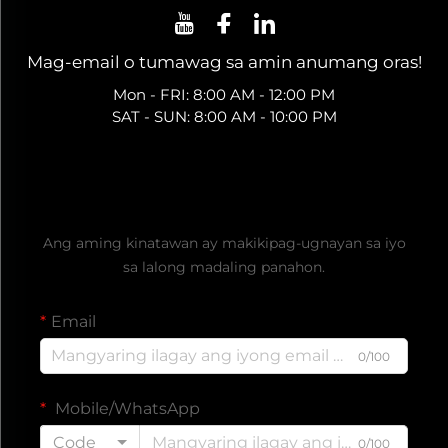
Mag-email o tumawag sa amin anumang oras!
Mon - FRI: 8:00 AM - 12:00 PM
SAT - SUN: 8:00 AM - 10:00 PM
Kumuha ng Libreng Quote
Ang aming kinatawan ay makikipag-ugnayan sa iyo
sa lalong madaling panahon.
Email
0/100
Mobile/WhatsApp
Code
0/100