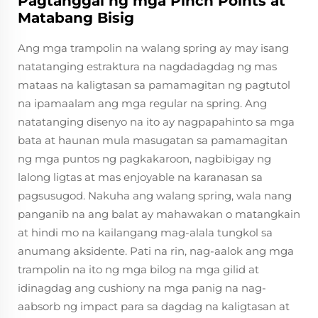
Pagtanggal ng mga Pinch Points at
Matabang Bisig
Ang mga trampolin na walang spring ay may isang
natatanging estraktura na nagdadagdag ng mas
mataas na kaligtasan sa pamamagitan ng pagtutol
na ipamaalam ang mga regular na spring. Ang
natatanging disenyo na ito ay nagpapahinto sa mga
bata at haunan mula masugatan sa pamamagitan
ng mga puntos ng pagkakaroon, nagbibigay ng
lalong ligtas at mas enjoyable na karanasan sa
pagsusugod. Nakuha ang walang spring, wala nang
panganib na ang balat ay mahawakan o matangkain
at hindi mo na kailangang mag-alala tungkol sa
anumang aksidente. Pati na rin, nag-aalok ang mga
trampolin na ito ng mga bilog na mga gilid at
idinagdag ang cushiony na mga panig na nag-
aabsorb ng impact para sa dagdag na kaligtasan at