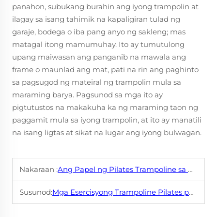
panahon, subukang burahin ang iyong trampolin at
ilagay sa isang tahimik na kapaligiran tulad ng
garaje, bodega o iba pang anyo ng sakleng; mas
matagal itong mamumuhay. Ito ay tumutulong
upang maiwasan ang panganib na mawala ang
frame o maunlad ang mat, pati na rin ang paghinto
sa pagsugod ng mateiral ng trampolin mula sa
maraming barya. Pagsunod sa mga ito ay
pigtutustos na makakuha ka ng maraming taon ng
paggamit mula sa iyong trampolin, at ito ay manatili
na isang ligtas at sikat na lugar ang iyong bulwagan.
Nakaraan :
Ang Papel ng Pilates Trampoline sa Pagpigil sa Sakit
Susunod:
Mga Esercisyong Trampoline Pilates para sa Pagbawas ng Timbang