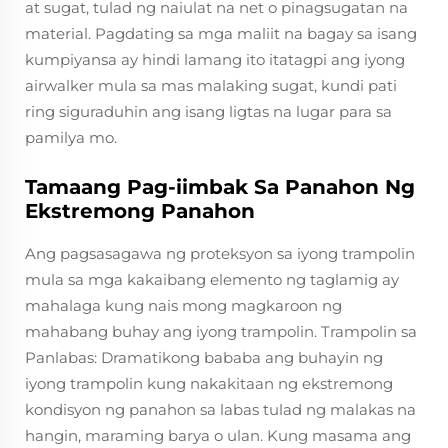
at sugat, tulad ng naiulat na net o pinagsugatan na
material. Pagdating sa mga maliit na bagay sa isang
kumpiyansa ay hindi lamang ito itatagpi ang iyong
airwalker mula sa mas malaking sugat, kundi pati
ring siguraduhin ang isang ligtas na lugar para sa
pamilya mo.
Tamaang Pag-iimbak Sa Panahon Ng
Ekstremong Panahon
Ang pagsasagawa ng proteksyon sa iyong trampolin
mula sa mga kakaibang elemento ng taglamig ay
mahalaga kung nais mong magkaroon ng
mahabang buhay ang iyong trampolin. Trampolin sa
Panlabas: Dramatikong bababa ang buhayin ng
iyong trampolin kung nakakitaan ng ekstremong
kondisyon ng panahon sa labas tulad ng malakas na
hangin, maraming barya o ulan. Kung masama ang