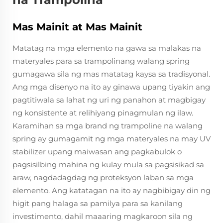
Mas Mainit at Mas Mainit
Matatag na mga elemento na gawa sa malakas na
materyales para sa trampolinang walang spring
gumagawa sila ng mas matatag kaysa sa tradisyonal.
Ang mga disenyo na ito ay ginawa upang tiyakin ang
pagtitiwala sa lahat ng uri ng panahon at magbigay
ng konsistente at relihiyang pinagmulan ng ilaw.
Karamihan sa mga brand ng trampoline na walang
spring ay gumagamit ng mga materyales na may UV
stabilizer upang maiwasan ang pagkabulok o
pagsisilbing mahina ng kulay mula sa pagsisikad sa
araw, nagdadagdag ng proteksyon laban sa mga
elemento. Ang katatagan na ito ay nagbibigay din ng
higit pang halaga sa pamilya para sa kanilang
investimento, dahil maaaring magkaroon sila ng