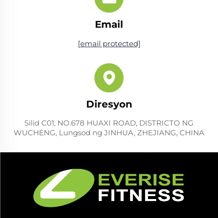
Email
[email protected]
Diresyon
Silid C01, NO.678 HUAXI ROAD, DISTRICTO NG
WUCHENG, Lungsod ng JINHUA, ZHEJIANG, CHINA