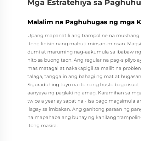
Mga Estratehiya sa Paghuhu
Malalim na Paghuhugas ng mga 
Upang mapanatili ang trampoline na mukhang 
itong linisin nang mabuti minsan-minsan. Mags
dumi at maruming nag-aakumula sa ibabaw ng s
nito sa buong taon. Ang regular na pag-sipilyo
mas matagal at nakakapigil sa maliit na probl
talaga, tanggalin ang bahagi ng mat at hugasa
Siguraduhing tuyo na ito nang husto bago isuot
aanyaya ng paglaki ng amag. Karamihan sa mg
twice a year ay sapat na - isa bago magsimula a
ilagay sa imbakan. Ang ganitong paraan ng pa
na mapahaba ang buhay ng kanilang trampolin
itong masira.