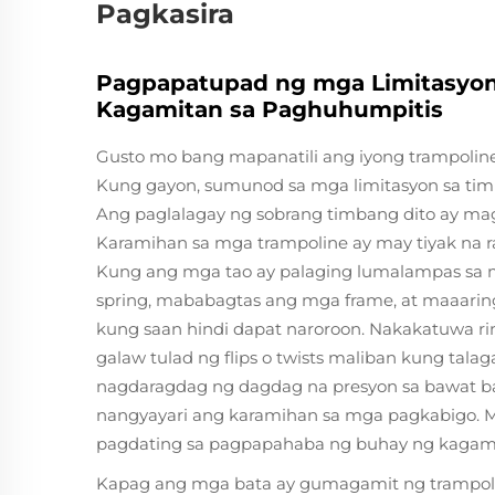
Pagkasira
Pagpapatupad ng mga Limitasyon 
Kagamitan sa Paghuhumpitis
Gusto mo bang mapanatili ang iyong trampoline
Kung gayon, sumunod sa mga limitasyon sa timb
Ang paglalagay ng sobrang timbang dito ay ma
Karamihan sa mga trampoline ay may tiyak na rat
Kung ang mga tao ay palaging lumalampas s
spring, mababagtas ang mga frame, at maaarin
kung saan hindi dapat naroroon. Nakakatuwa r
galaw tulad ng flips o twists maliban kung tala
nagdaragdag ng dagdag na presyon sa bawat bah
nangyayari ang karamihan sa mga pagkabigo. Ma
pagdating sa pagpapahaba ng buhay ng kagam
Kapag ang mga bata ay gumagamit ng trampoli