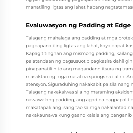
manatiling ligtas ang lahat habang nagtatamasa
Evaluwasyon ng Padding at Edge 
Talagang mahalaga ang padding at mga protekto
pagpapanatiling ligtas ang lahat, kaya dapat k
Kapag titingnan ang mismong padding, kaila
palatandaan ng pagsusuot o pagkasira dahil g
pinapanatili nito ang magandang itsura ng tram
masaktan ng mga metal na springs sa ilalim. An
atensyon. Siguraduhing nakakabit pa sila nang
Talagang nakakaiwas sila ng maraming aksiden
nawawalang padding, ang agad na pagpapalit 
makatapak ang isang tao sa mga nakalantad na 
nakakaunawa kung gaano kalala ang panganib n