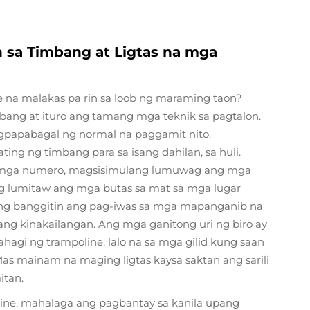
sa Timbang at Ligtas na mga
 na malakas pa rin sa loob ng maraming taon?
ang at ituro ang tamang mga teknik sa pagtalon.
gpapabagal ng normal na paggamit nito.
ing ng timbang para sa isang dahilan, sa huli.
a mga numero, magsisimulang lumuwag ang mga
g lumitaw ang mga butas sa mat sa mga lugar
ing banggitin ang pag-iwas sa mga mapanganib na
gang kinakailangan. Ang mga ganitong uri ng biro ay
agi ng trampoline, lalo na sa mga gilid kung saan
s mainam na maging ligtas kaysa saktan ang sarili
itan.
ne, mahalaga ang pagbantay sa kanila upang