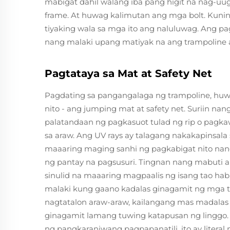
mabigat dahil walang iba pang higit na nag-uu
frame. At huwag kalimutan ang mga bolt. Kunin
tiyaking wala sa mga ito ang naluluwag. Ang 
nang malaki upang matiyak na ang trampoline ay
Pagtataya sa Mat at Safety Net
Pagdating sa pangangalaga ng trampoline, hu
nito - ang jumping mat at safety net. Suriin 
palatandaan ng pagkasuot tulad ng rip o pagka
sa araw. Ang UV rays ay talagang nakakapinsala
maaaring maging sanhi ng pagkabigat nito nang
ng pantay na pagsusuri. Tingnan nang mabuti a
sinulid na maaaring magpaalis ng isang tao ha
malaki kung gaano kadalas ginagamit ng mga t
nagtatalon araw-araw, kailangang mas madalas 
ginagamit lamang tuwing katapusan ng linggo. 
ng pangkaraniwang pagpapanatili, ito ay litera