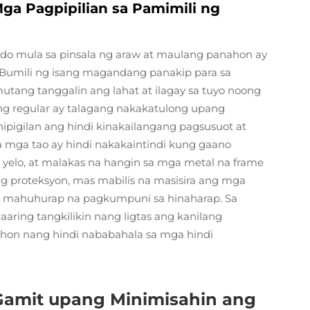
ga Pagpipilian sa Pamimili ng
tado mula sa pinsala ng araw at maulang panahon ay
 Bumili ng isang magandang panakip para sa
tang tanggalin ang lahat at ilagay sa tuyo noong
g regular ay talagang nakakatulong upang
igilan ang hindi kinakailangang pagsusuot at
a mga tao ay hindi nakakaintindi kung gaano
 yelo, at malakas na hangin sa mga metal na frame
ang proteksyon, mas mabilis na masisira ang mga
sa mahuhurap na pagkumpuni sa hinaharap. Sa
ring tangkilikin nang ligtas ang kanilang
ahon nang hindi nababahala sa mga hindi
amit upang Minimisahin ang