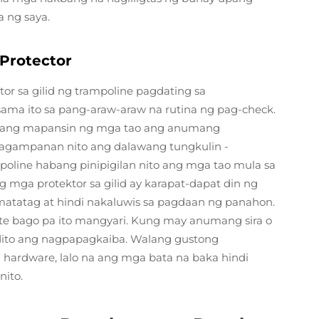
 ng saya.
Protector
r sa gilid ng trampoline pagdating sa
asama ito sa pang-araw-araw na rutina ng pag-check.
ngang mapansin ng mga tao ang anumang
inagampanan nito ang dalawang tungkulin -
poline habang pinipigilan nito ang mga tao mula sa
g mga protektor sa gilid ay karapat-dapat din ng
 matatag at hindi nakaluwis sa pagdaan ng panahon.
te bago pa ito mangyari. Kung may anumang sira o
dito ang nagpapagkaiba. Walang gustong
hardware, lalo na ang mga bata na baka hindi
ito.