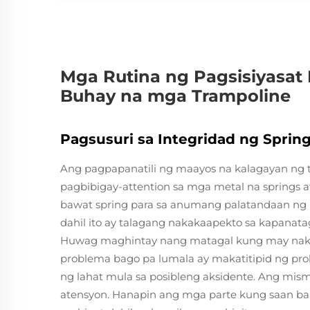
Mga Rutina ng Pagsisiyasat
Buhay na mga Trampoline
Pagsusuri sa Integridad ng Sprin
Ang pagpapanatili ng maayos na kalagayan ng
pagbibigay-attention sa mga metal na springs at
bawat spring para sa anumang palatandaan ng 
dahil ito ay talagang nakakaapekto sa kapanat
Huwag maghintay nang matagal kung may nakiki
problema bago pa lumala ay makatitipid ng pro
ng lahat mula sa posibleng aksidente. Ang mis
atensyon. Hanapin ang mga parte kung saan ba