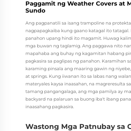
Paggamit ng Weather Covers at M
Sundo
Ang pagpanatili sa isang trampoline na protek
nagpapagkaiba kung gaano katagal ito tatagal.
panahon upang hindi ito magamit. Huwag kalimu
mga buwan ng taglamig. Ang paggawa nito nan
mapahaba ang buhay ng kagamitan habang pinip
pagkasira sa paglipas ng panahon. Karamihan s
karaming pinsala ang maaring gawin ng niyebe,
at springs. Kung iiwanan ito sa labas nang wal
materyales kaysa inaasahan, na magreresulta 
tamang pangangalaga, ang mga pamilya ay maaa
backyard na palaruan sa buong iba't ibang pan
inaasahang pagkasira.
Wastong Mga Patnubay sa G