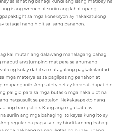
gnay sa lahat ng bahagi kundi ang isang matibay na
 ang isang wrench at suriin ang lahat upang
pagpapaktight sa mga koneksyon ay nakakatulong
 tatagal nang higit sa isang panahon.
wag kalimutan ang dalawang mahalagang bahagi
nang mabuti ang jumping mat para sa anumang
wala ng kulay dahil sa matagalang pagkakalantad
 sa mga materyales sa paglipas ng panahon at
 mapanganib. Ang safety net ay karapat-dapat din
ng paligid para sa mga butas o mga nakalulot na
bang nagsusulit sa pagtalon. Nakakaapekto nang
ao ang trampoline. Kung ang mga bata ay
na suriin ang mga bahaging ito kaysa kung ito ay
Ang regular na pagsusuri ay hindi lamang bahagi
l na mga hakbang na nagliligtas ng buhay upang