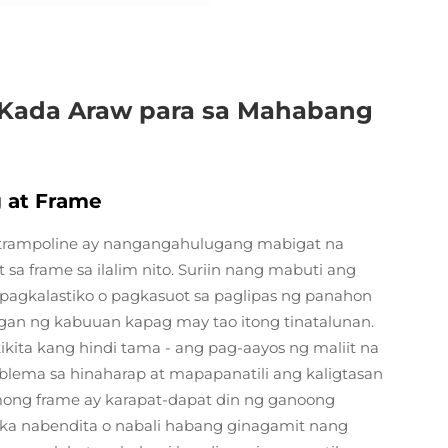
 Kada Araw para sa Mahabang
g at Frame
 trampoline ay nangangahulugang mabigat na
 sa frame sa ilalim nito. Suriin nang mabuti ang
pagkalastiko o pagkasuot sa paglipas ng panahon
agan ng kabuuan kapag may tao itong tinatalunan.
ta kang hindi tama - ang pag-aayos ng maliit na
blema sa hinaharap at mapapanatili ang kaligtasan
mong frame ay karapat-dapat din ng ganoong
ka nabendita o nabali habang ginagamit nang