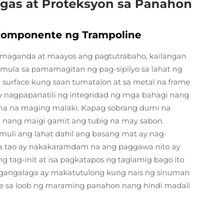
gas at Proteksyon sa Panahon
Komponente ng Trampoline
maganda at maayos ang pagtutrabaho, kailangan
imula sa pamamagitan ng pag-sipilyo sa lahat ng
urface kung saan tumatalon at sa metal na frame
 ay nagpapanatili ng integridad ng mga bahagi nang
ema na maging malaki. Kapag sobrang dumi na
n nang maigi gamit ang tubig na may sabon.
 muli ang lahat dahil ang basang mat ay nag-
a tao ay nakakaramdam na ang paggawa nito ay
ng tag-init at isa pagkatapos ng taglamig bago ito
ngangalaga ay makatutulong kung nais ng sinuman
e sa loob ng maraming panahon nang hindi madali