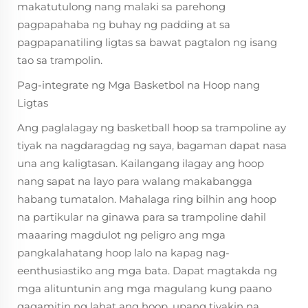
makatutulong nang malaki sa parehong
pagpapahaba ng buhay ng padding at sa
pagpapanatiling ligtas sa bawat pagtalon ng isang
tao sa trampolin.
Pag-integrate ng Mga Basketbol na Hoop nang
Ligtas
Ang paglalagay ng basketball hoop sa trampoline ay
tiyak na nagdaragdag ng saya, bagaman dapat nasa
una ang kaligtasan. Kailangang ilagay ang hoop
nang sapat na layo para walang makabangga
habang tumatalon. Mahalaga ring bilhin ang hoop
na partikular na ginawa para sa trampoline dahil
maaaring magdulot ng peligro ang mga
pangkalahatang hoop lalo na kapag nag-
eenthusiastiko ang mga bata. Dapat magtakda ng
mga alituntunin ang mga magulang kung paano
gagamitin ng lahat ang hoop, upang tiyakin na