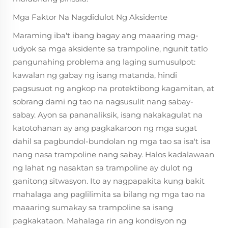
Mga Faktor Na Nagdidulot Ng Aksidente
Maraming iba't ibang bagay ang maaaring mag-
udyok sa mga aksidente sa trampoline, ngunit tatlo
pangunahing problema ang laging sumusulpot:
kawalan ng gabay ng isang matanda, hindi
pagsusuot ng angkop na protektibong kagamitan, at
sobrang dami ng tao na nagsusulit nang sabay-
sabay. Ayon sa pananaliksik, isang nakakagulat na
katotohanan ay ang pagkakaroon ng mga sugat
dahil sa pagbundol-bundolan ng mga tao sa isa't isa
nang nasa trampoline nang sabay. Halos kadalawaan
ng lahat ng nasaktan sa trampoline ay dulot ng
ganitong sitwasyon. Ito ay nagpapakita kung bakit
mahalaga ang paglilimita sa bilang ng mga tao na
maaaring sumakay sa trampoline sa isang
pagkakataon. Mahalaga rin ang kondisyon ng