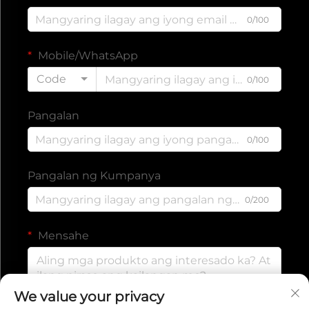
0/100
Mobile/WhatsApp
Code
0/100
Pangalan
0/100
Pangalan ng Kumpanya
0/200
Mensahe
We value your privacy
0/1000