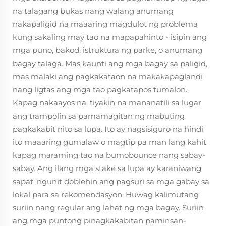
na talagang bukas nang walang anumang
nakapaligid na maaaring magdulot ng problema
kung sakaling may tao na mapapahinto - isipin ang
mga puno, bakod, istruktura ng parke, o anumang
bagay talaga. Mas kaunti ang mga bagay sa paligid,
mas malaki ang pagkakataon na makakapaglandi
nang ligtas ang mga tao pagkatapos tumalon.
Kapag nakaayos na, tiyakin na mananatili sa lugar
ang trampolin sa pamamagitan ng mabuting
pagkakabit nito sa lupa. Ito ay nagsisiguro na hindi
ito maaaring gumalaw o magtip pa man lang kahit
kapag maraming tao na bumobounce nang sabay-
sabay. Ang ilang mga stake sa lupa ay karaniwang
sapat, ngunit doblehin ang pagsuri sa mga gabay sa
lokal para sa rekomendasyon. Huwag kalimutang
suriin nang regular ang lahat ng mga bagay. Suriin
ang mga puntong pinagkakabitan paminsan-