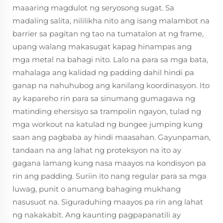
maaaring magdulot ng seryosong sugat. Sa
madaling salita, nililikha nito ang isang malambot na
barrier sa pagitan ng tao na tumatalon at ng frame,
upang walang makasugat kapag hinampas ang
mga metal na bahagi nito. Lalo na para sa mga bata,
mahalaga ang kalidad ng padding dahil hindi pa
ganap na nahuhubog ang kanilang koordinasyon. Ito
ay kapareho rin para sa sinumang gumagawa ng
matinding ehersisyo sa trampolin ngayon, tulad ng
mga workout na katulad ng bungee jumping kung
saan ang pagbaba ay hindi maasahan. Gayunpaman,
tandaan na ang lahat ng proteksyon na ito ay
gagana lamang kung nasa maayos na kondisyon pa
rin ang padding. Suriin ito nang regular para sa mga
luwag, punit o anumang bahaging mukhang
nasusuot na. Siguraduhing maayos pa rin ang lahat
ng nakakabit. Ang kaunting pagpapanatili ay