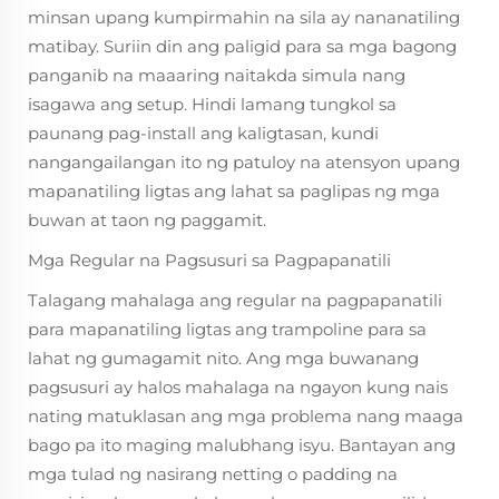
minsan upang kumpirmahin na sila ay nananatiling
matibay. Suriin din ang paligid para sa mga bagong
panganib na maaaring naitakda simula nang
isagawa ang setup. Hindi lamang tungkol sa
paunang pag-install ang kaligtasan, kundi
nangangailangan ito ng patuloy na atensyon upang
mapanatiling ligtas ang lahat sa paglipas ng mga
buwan at taon ng paggamit.
Mga Regular na Pagsusuri sa Pagpapanatili
Talagang mahalaga ang regular na pagpapanatili
para mapanatiling ligtas ang trampoline para sa
lahat ng gumagamit nito. Ang mga buwanang
pagsusuri ay halos mahalaga na ngayon kung nais
nating matuklasan ang mga problema nang maaga
bago pa ito maging malubhang isyu. Bantayan ang
mga tulad ng nasirang netting o padding na