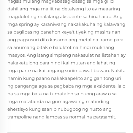
nagsisimulang magkabasag-basag sa mga gilid
dahil ang mga maliit na detalyeng ito ay maaaring
magdulot ng malalang aksidente sa hinaharap. Ang
mga spring ay karaniwang nakakakuha ng kalawang
sa paglipas ng panahon kaya't tiyaking masinsinan
ang pagsusuri dito kasama ang metal na frame para
sa anumang bitak o baluktot na hindi mukhang
maayos. Ang isang simpleng nakasulat na listahan ay
nakakatulong para hindi kalimutan ang lahat ng
mga parte na kailangang suriin bawat buwan. Nakita
namin kung paano nakakaapekto ang ganitong uri
ng pangangalaga sa pagbaba ng mga aksidente, lalo
na sa mga bata na tumatalon sa buong araw o sa
mga matatanda na gumagawa ng matinding
ehersisyo kung saan binubugbog ng husto ang
trampoline nang lampas sa normal na paggamit.