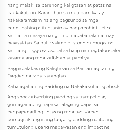
nang malaki sa parehong kaligtasan at patas na
pagkakataon. Karamihan sa mga pamilya ay
nakakaramdam na ang pagsunod sa mga
pangunahing alituntunin ay nagpapahintulot sa
kanila na masaya nang hindi nababahala na may
nasasaktan. Sa huli, walang gustong gumugol ng
kanilang linggo sa ospital sa halip na magtalon-talon
kasama ang mga kaibigan at pamilya.
Pagpapalakas ng Kaligtasan sa Pamamagitan ng
Dagdag na Mga Katangian
Kahalagahan ng Padding na Nakakakuha ng Shock
Ang shock absorbing padding sa trampolin ay
gumaganap ng napakahalagang papel sa
pagpapanatiling ligtas ng mga tao. Kapag
bumagsak ang isang tao, ang padding na ito ang
tumutulong upang mabawasan ang impact na