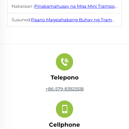
Nakaraan :
Pinakamahusay na Mga Mini Trampoline para sa Mga Maliit na Apartment
Susunod:
Paano Magpahabang Buhay ng Trampoline para sa Mga Anak Mo
Telepono
+86-579-83925518
Cellphone