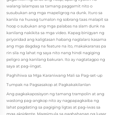
walang lalampas sa tamang paggamit nito o
susubukan ang mga mapeligrog na dunk. Ituro sa
kanila na huwag tumalon ng sobrang taas malapit sa
hoop o subukan ang mga palabas na slam dunk na
kanilang nakikita sa mga video. Kapag binigyan ng
priyoridad ang kaligtasan habang naglalaro kasama
ang mga dagdag na feature na ito, makakaranas pa
rin sila ng lahat ng saya nito nang hindi nagiging
peligro ang kanilang bakuran. Ito ay nagtatagpo ng
saya at pag-iingat.
Paghihiwa sa Mga Karaniwang Mali sa Pag-set-up
Tumpak na Pagsasakop at Pagkakakilanlan
Ang pagkakaposisyon ng tamang trampolin at ang
wastong pag-angkop nito ay nagpapagkaiba ng
lahat pagdating sa pagiging ligtas at pag-iwas sa
mga aksidente. Magsimula sa paghahanap ng lugar