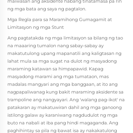
maiwasan ang aksidente habang tinatamasa pa rin
ng mga bata ang saya ng pagtalon.
Mga Regla para sa Maramihong Gumagamit at
Limitasyon ng mga Stunt
Ang pagtatakda ng mga limitasyon sa bilang ng tao
na maaaring tumalon nang sabay-sabay ay
makatutulong upang mapanatili ang kaligtasan ng
lahat mula sa mga sugat na dulot ng masyadong
maraming katawan sa himpapawid. Kapag
masyadong marami ang mga tumataon, mas
madalas mangyari ang mga banggaan, at ito ang
nagpapaliwanag kung bakit maraming aksidente sa
trampoline ang nangyayari. Ang 'walang pag-ikot' na
patakaran ay makatuwiran dahil ang mga ganoong
istilong galaw ay karaniwang nagdudulot ng mga
buto na nabali at iba pang hindi magaganda. Ang
paghihintay sa pila ng bawat isa ay nakakatulong