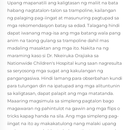
Upang mapanatili ang kaligtasan ng maliit na bata
habang nagtatalon-talon sa trampoline, kailangan
ng palaging pag-iingat at masunuring pagtupad sa
mga rekomendasyon batay sa edad. Talagang hindi
dapat iwanang mag-isa ang mga batang wala pang
anim na taong gulang sa trampoline dahil mas
madaling masaktan ang mga ito. Nakita na ng
maraming kaso si Dr. Nkeiruka Orajiaka sa
Nationwide Children's Hospital kung saan nagresulta
sa seryosong mga sugat ang kakulangan ng
pangangasiwa. Hindi lamang para obserbahan kundi
para tulungan din na ipatupad ang mga alituntunin
sa kaligtasan, dapat palapit ang mga matatanda.
Maaaring magsimula sa simpleng pagtalon bago
magawaran ng pahintulot na gawin ang mga flips o
tricks kapag handa na sila. Ang mga simpleng pag-
iingat na ito ay makakatulong nang malaki upang