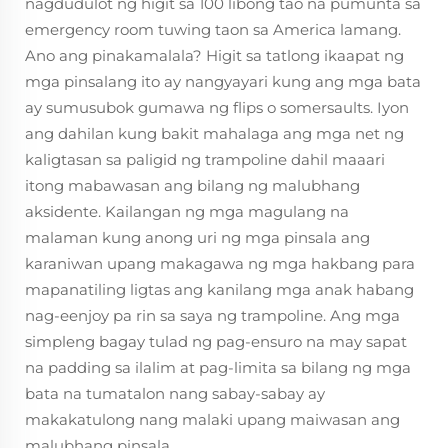
nagdudulot ng higit sa 100 libong tao na pumunta sa
emergency room tuwing taon sa America lamang.
Ano ang pinakamalala? Higit sa tatlong ikaapat ng
mga pinsalang ito ay nangyayari kung ang mga bata
ay sumusubok gumawa ng flips o somersaults. Iyon
ang dahilan kung bakit mahalaga ang mga net ng
kaligtasan sa paligid ng trampoline dahil maaari
itong mabawasan ang bilang ng malubhang
aksidente. Kailangan ng mga magulang na
malaman kung anong uri ng mga pinsala ang
karaniwan upang makagawa ng mga hakbang para
mapanatiling ligtas ang kanilang mga anak habang
nag-eenjoy pa rin sa saya ng trampoline. Ang mga
simpleng bagay tulad ng pag-ensuro na may sapat
na padding sa ilalim at pag-limita sa bilang ng mga
bata na tumatalon nang sabay-sabay ay
makakatulong nang malaki upang maiwasan ang
malubhang pinsala.