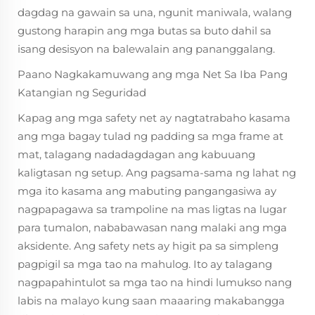
dagdag na gawain sa una, ngunit maniwala, walang
gustong harapin ang mga butas sa buto dahil sa
isang desisyon na balewalain ang pananggalang.
Paano Nagkakamuwang ang mga Net Sa Iba Pang
Katangian ng Seguridad
Kapag ang mga safety net ay nagtatrabaho kasama
ang mga bagay tulad ng padding sa mga frame at
mat, talagang nadadagdagan ang kabuuang
kaligtasan ng setup. Ang pagsama-sama ng lahat ng
mga ito kasama ang mabuting pangangasiwa ay
nagpapagawa sa trampoline na mas ligtas na lugar
para tumalon, nababawasan nang malaki ang mga
aksidente. Ang safety nets ay higit pa sa simpleng
pagpigil sa mga tao na mahulog. Ito ay talagang
nagpapahintulot sa mga tao na hindi lumukso nang
labis na malayo kung saan maaaring makabangga