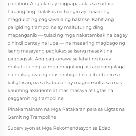
panahon. Ang ulan ay nagpapadulas sa surface,
habang ang malakas na hangin ay maaaring
magdulot ng pagkawala ng balanse. Kahit ang
paligid ng trampoline ay maituturing ding
mapanganib — tulad ng mga nakatambak na bagay
o hindi pantay na lupa — na maaaring magbago ng
isang masayang paglukso sa isang masakit na
pagbagsak. Ang pag-unawa sa lahat ng ito ay
makatutulong sa mga magulang at tagapangalaga
na makagawa ng mas mahigpit na alituntunin sa
kaligtasan, na sa kabuuan ay magreresulta sa mas
kaunting aksidente at mas masaya at ligtas na
paggamit ng trampoline.
Pinakamainam na Mga Patakaran para sa Ligtas na
Gamit ng Trampoline
Supervisyon at Mga Rekomendasyon sa Edad