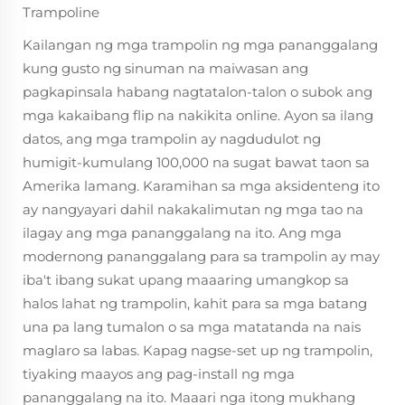
Trampoline
Kailangan ng mga trampolin ng mga pananggalang
kung gusto ng sinuman na maiwasan ang
pagkapinsala habang nagtatalon-talon o subok ang
mga kakaibang flip na nakikita online. Ayon sa ilang
datos, ang mga trampolin ay nagdudulot ng
humigit-kumulang 100,000 na sugat bawat taon sa
Amerika lamang. Karamihan sa mga aksidenteng ito
ay nangyayari dahil nakakalimutan ng mga tao na
ilagay ang mga pananggalang na ito. Ang mga
modernong pananggalang para sa trampolin ay may
iba't ibang sukat upang maaaring umangkop sa
halos lahat ng trampolin, kahit para sa mga batang
una pa lang tumalon o sa mga matatanda na nais
maglaro sa labas. Kapag nagse-set up ng trampolin,
tiyaking maayos ang pag-install ng mga
pananggalang na ito. Maaari nga itong mukhang