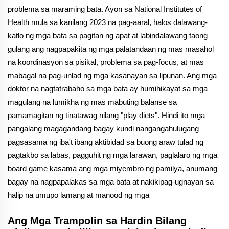
problema sa maraming bata. Ayon sa National Institutes of
Health mula sa kanilang 2023 na pag-aaral, halos dalawang-
katlo ng mga bata sa pagitan ng apat at labindalawang taong
gulang ang nagpapakita ng mga palatandaan ng mas masahol
na koordinasyon sa pisikal, problema sa pag-focus, at mas
mabagal na pag-unlad ng mga kasanayan sa lipunan. Ang mga
doktor na nagtatrabaho sa mga bata ay humihikayat sa mga
magulang na lumikha ng mas mabuting balanse sa
pamamagitan ng tinatawag nilang "play diets". Hindi ito mga
pangalang magagandang bagay kundi nangangahulugang
pagsasama ng iba't ibang aktibidad sa buong araw tulad ng
pagtakbo sa labas, pagguhit ng mga larawan, paglalaro ng mga
board game kasama ang mga miyembro ng pamilya, anumang
bagay na nagpapalakas sa mga bata at nakikipag-ugnayan sa
halip na umupo lamang at manood ng mga
Ang Mga Trampolin sa Hardin Bilang