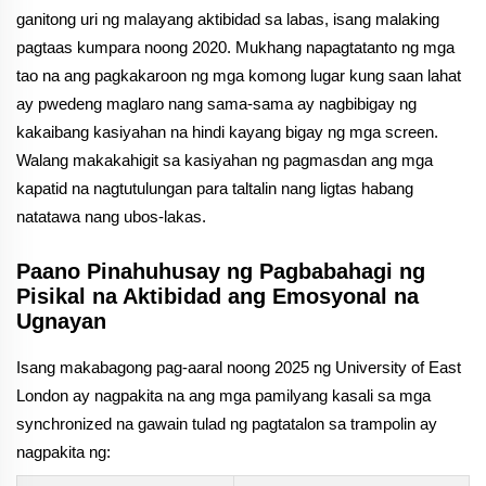
ganitong uri ng malayang aktibidad sa labas, isang malaking
pagtaas kumpara noong 2020. Mukhang napagtatanto ng mga
tao na ang pagkakaroon ng mga komong lugar kung saan lahat
ay pwedeng maglaro nang sama-sama ay nagbibigay ng
kakaibang kasiyahan na hindi kayang bigay ng mga screen.
Walang makakahigit sa kasiyahan ng pagmasdan ang mga
kapatid na nagtutulungan para taltalin nang ligtas habang
natatawa nang ubos-lakas.
Paano Pinahuhusay ng Pagbabahagi ng
Pisikal na Aktibidad ang Emosyonal na
Ugnayan
Isang makabagong pag-aaral noong 2025 ng University of East
London ay nagpakita na ang mga pamilyang kasali sa mga
synchronized na gawain tulad ng pagtatalon sa trampolin ay
nagpakita ng: