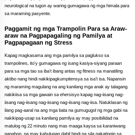
neurological na tugon ay waring gumagawa ng mga himala para
sa maraming pasyente.
Paggamit ng mga Trampolin Para sa Araw-
araw na Pagpapagaling ng Pamilya at
Pagpapagaan ng Stress
Kapag magkasama ang mga pamilya sa paglukso sa
trampolines, ito'y gumagawa ng isang kasiya-siyang paraan
para sa mga tao sa iba't ibang antas ng fitness na manatiling
aktibo nang hindi nakikipagkumpitensya sa isa't isa. Napansin
ng maraming magulang na ang kanilang mga anak ay talagang
nakikiisa sa mga gawain sa ehersisyo kapag nag-iisang nag-
iisang nag-iisang nag-iisang nag-iisang nag-iisa. Natuklasan ng
ilang pag-aaral na ang mga bata na gumugugol ng mga gabi na
nakikipag-usap sa kanilang pamilya ay may posibilidad na
matulog ng 22 minuto nang mas maaga kaysa sa karaniwang
panahon, na may kahulugan dahil hindi na sila nakatingin sa