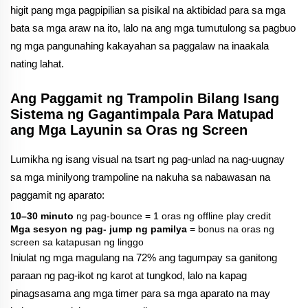
higit pang mga pagpipilian sa pisikal na aktibidad para sa mga
bata sa mga araw na ito, lalo na ang mga tumutulong sa pagbuo
ng mga pangunahing kakayahan sa paggalaw na inaakala
nating lahat.
Ang Paggamit ng Trampolin Bilang Isang
Sistema ng Gagantimpala Para Matupad
ang Mga Layunin sa Oras ng Screen
Lumikha ng isang visual na tsart ng pag-unlad na nag-uugnay
sa mga minilyong trampoline na nakuha sa nabawasan na
paggamit ng aparato:
10–30 minuto
ng pag-bounce = 1 oras ng offline play credit
Mga sesyon ng pag- jump ng pamilya
= bonus na oras ng
screen sa katapusan ng linggo
Iniulat ng mga magulang na 72% ang tagumpay sa ganitong
paraan ng pag-ikot ng karot at tungkod, lalo na kapag
pinagsasama ang mga timer para sa mga aparato na may