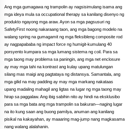
Ang mga gumagawa ng trampolin ay nagsisimulang isama ang
mga ideya mula sa occupational therapy sa kanilang disenyo ng
produkto ngayong mga araw. Ayon sa mga pagsusuri ng
SafetyFirst noong nakaraang taon, ang mga bagong modelo na
walang spring na gumagamit ng mga fleksibleng composite rod
ay nagpapababa ng impact force ng humigit-kumulang 40
porsyento kumpara sa mga lumang sistema ng coil. Para sa
mga taong may problema sa paningin, ang mga net enclosure
ay may mga tahi na kontrast ang kulay upang matulungan
silang mas maigi ang pagtataya ng distansya. Samantala, ang
mga gilid na may padding ay may mga markang nakataas
upang madaling mahagil ang ligtas na lugar ng mga taong may
hirap sa paggalaw. Ang ibig sabihin nito ay hindi na eksklusibo
para sa mga bata ang mga trampolin sa bakuran—naging lugar
na ito kung saan ang buong pamilya, anuman ang kanilang
pisikal na kakayahan, ay maaaring mag-jump nang magkasama
nang walang alalahanin.