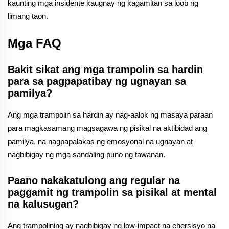
kaunting mga insidente kaugnay ng kagamitan sa loob ng
limang taon.
Mga FAQ
Bakit sikat ang mga trampolin sa hardin
para sa pagpapatibay ng ugnayan sa
pamilya?
Ang mga trampolin sa hardin ay nag-aalok ng masaya paraan
para magkasamang magsagawa ng pisikal na aktibidad ang
pamilya, na nagpapalakas ng emosyonal na ugnayan at
nagbibigay ng mga sandaling puno ng tawanan.
Paano nakakatulong ang regular na
paggamit ng trampolin sa pisikal at mental
na kalusugan?
Ang trampolining ay nagbibigay ng low-impact na ehersisyo na