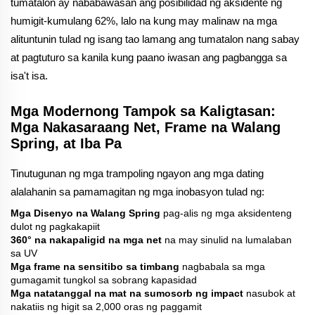
tumatalon ay nababawasan ang posibilidad ng aksidente ng
humigit-kumulang 62%, lalo na kung may malinaw na mga
alituntunin tulad ng isang tao lamang ang tumatalon nang sabay
at pagtuturo sa kanila kung paano iwasan ang pagbangga sa
isa't isa.
Mga Modernong Tampok sa Kaligtasan:
Mga Nakasaraang Net, Frame na Walang
Spring, at Iba Pa
Tinutugunan ng mga trampoling ngayon ang mga dating
alalahanin sa pamamagitan ng mga inobasyon tulad ng:
Mga Disenyo na Walang Spring
pag-alis ng mga aksidenteng
dulot ng pagkakapiit
360° na nakapaligid na mga net
na may sinulid na lumalaban
sa UV
Mga frame na sensitibo sa timbang
nagbabala sa mga
gumagamit tungkol sa sobrang kapasidad
Mga natatanggal na mat na sumosorb ng impact
nasubok at
nakatiis ng higit sa 2,000 oras ng paggamit