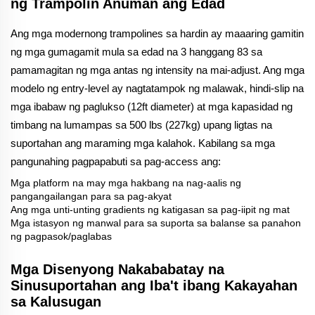
ng Trampolin Anuman ang Edad
Ang mga modernong trampolines sa hardin ay maaaring gamitin
ng mga gumagamit mula sa edad na 3 hanggang 83 sa
pamamagitan ng mga antas ng intensity na mai-adjust. Ang mga
modelo ng entry-level ay nagtatampok ng malawak, hindi-slip na
mga ibabaw ng paglukso (12ft diameter) at mga kapasidad ng
timbang na lumampas sa 500 lbs (227kg) upang ligtas na
suportahan ang maraming mga kalahok. Kabilang sa mga
pangunahing pagpapabuti sa pag-access ang:
Mga platform na may mga hakbang na nag-aalis ng
pangangailangan para sa pag-akyat
Ang mga unti-unting gradients ng katigasan sa pag-iipit ng mat
Mga istasyon ng manwal para sa suporta sa balanse sa panahon
ng pagpasok/paglabas
Mga Disenyong Nakababatay na
Sinusuportahan ang Iba't ibang Kakayahan
sa Kalusugan