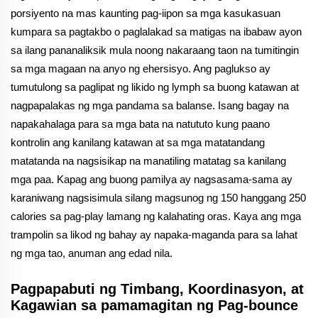
porsiyento na mas kaunting pag-iipon sa mga kasukasuan
kumpara sa pagtakbo o paglalakad sa matigas na ibabaw ayon
sa ilang pananaliksik mula noong nakaraang taon na tumitingin
sa mga magaan na anyo ng ehersisyo. Ang paglukso ay
tumutulong sa paglipat ng likido ng lymph sa buong katawan at
nagpapalakas ng mga pandama sa balanse. Isang bagay na
napakahalaga para sa mga bata na natututo kung paano
kontrolin ang kanilang katawan at sa mga matatandang
matatanda na nagsisikap na manatiling matatag sa kanilang
mga paa. Kapag ang buong pamilya ay nagsasama-sama ay
karaniwang nagsisimula silang magsunog ng 150 hanggang 250
calories sa pag-play lamang ng kalahating oras. Kaya ang mga
trampolin sa likod ng bahay ay napaka-maganda para sa lahat
ng mga tao, anuman ang edad nila.
Pagpapabuti ng Timbang, Koordinasyon, at
Kagawian sa pamamagitan ng Pag-bounce