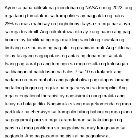
Ayon sa pananaliksik na pinondohan ng NASA noong 2022, ang
mga taong tumatakbo sa trampolines ay nagpakita ng halos
29% na mas mahusay na pagbubunyi kaysa sa mga nakatayo
sa mga treadmill. Ang nakakatuwa dito ay kung paano ang pag-
bounce ay lumilikha ng mga maikling sandali ng kawalan ng
timbang na sinundan ng pag-akit ng grabidad muli. Ang siklo na
ito ay talagang nagpapataas ng antas ng dopamine sa utak.
Isang pag-aaral pa ang tumingin sa mga resulta ng kalusugan
sa libangan at natuklasan na halos 7 sa 10 na kalahok ang
nadama na mas mababa ang pagkabalisa pagkatapos lamang
ng tatlong linggo ng regular na mga sesyon sa trampolin. Ang
mga occupational therapist ay nagsisimula nang makita ang
tunay na halaga dito. Nagsimula silang magrekomenda ng mga
partikular na ehersisyo sa trampolin bilang bahagi ng mga plano
sa paggamot para sa mga karamdaman sa kakulangan ng
pansin at mga problema sa paggalaw na may kaugnayan sa
pagtanda. Ang pagsasama ng pisikal na paggalaw at