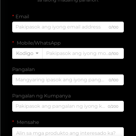
Email
0/100
Mobile/WhatsApp
Kodigo
0/100
Pangalan
0/100
Pangalan ng Kumpanya
0/200
Mensahe