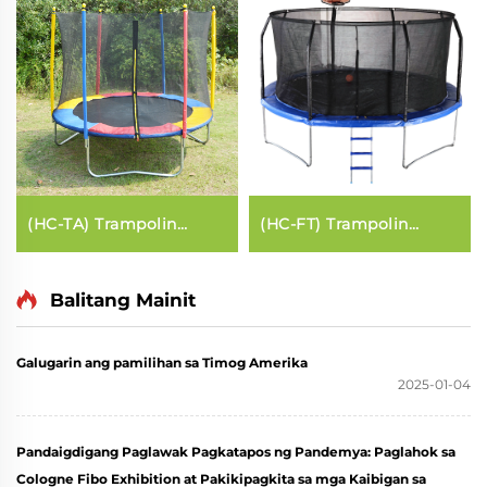
(HC-TA) Trampolin
(HC-FT) Trampolin
(karaniwang estilo)
(estilo fibreglass)
Balitang Mainit
Galugarin ang pamilihan sa Timog Amerika
2025-01-04
Pandaigdigang Paglawak Pagkatapos ng Pandemya: Paglahok sa
Cologne Fibo Exhibition at Pakikipagkita sa mga Kaibigan sa