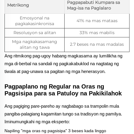
Pagpapabuti Kumpara sa
Metrikong
Mag-isa na Paglalaro
Emosyonal na
41% na mas mataas
pagkakasinkronisa
Resolusyon sa alitan
33% mas mabilis
Mga nagkakasamang
2.7 beses na mas madalas
alitan ng tawa
Ang ritmikong pag-ugoy habang magkasama ay lumilikha ng
mga di-berbal na sandali ng pagkakabuklod na nagtatag ng
tiwala at pag-unawa sa pagitan ng mga henerasyon.
Pagpaplano ng Regular na Oras ng
Pagsisipa para sa Patuloy na Pakikilahok
Ang pagiging pare-pareho ay nagbabago sa trampolin mula
pangiba-palagiang kagamitan tungo sa tradisyon ng pamilya.
Iminumungkahi ng mga eksperto:
Napiling "mga oras ng pagsisipa" 3 beses kada linggo