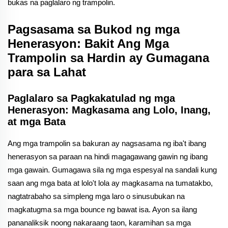
bukas na paglalaro ng trampolin.
Pagsasama sa Bukod ng mga
Henerasyon: Bakit Ang Mga
Trampolin sa Hardin ay Gumagana
para sa Lahat
Paglalaro sa Pagkakatulad ng mga
Henerasyon: Magkasama ang Lolo, Inang,
at mga Bata
Ang mga trampolin sa bakuran ay nagsasama ng iba't ibang
henerasyon sa paraan na hindi magagawang gawin ng ibang
mga gawain. Gumagawa sila ng mga espesyal na sandali kung
saan ang mga bata at lolo't lola ay magkasama na tumatakbo,
nagtatrabaho sa simpleng mga laro o sinusubukan na
magkatugma sa mga bounce ng bawat isa. Ayon sa ilang
pananaliksik noong nakaraang taon, karamihan sa mga