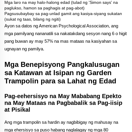
Mga laro na may halo-halong edad (tulad ng 'Simon says' na
paglukso, hamon sa paghagis at pag-abot)
Pagsusubaybay sa pag-unlad gamit ang kasiya-siyang sukatan
(sukat ng taas, bilang ng ngiti)
Ayon sa datos ng American Psychological Association, ang
mga pamilyang nananatili sa nakatakdang sesyon nang 6 o higit
pang buwan ay may 57% na mas mataas na kasiyahan sa
ugnayan ng pamilya.
Mga Benepisyong Pangkalusugan
sa Katawan at Isipan ng Garden
Trampolin para sa Lahat ng Edad
Pag-eehersisyo na May Mababang Epekto
na May Mataas na Pagbabalik sa Pag-iisip
at Pisikal
Ang mga trampolin sa hardin ay nagbibigay ng mahusay na
mga ehersisyo sa puso habang naglalagay ng mga 80