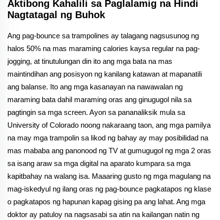
Aktibong Kahalili sa Paglalamig na Hindi
Nagtatagal ng Buhok
Ang pag-bounce sa trampolines ay talagang nagsusunog ng
halos 50% na mas maraming calories kaysa regular na pag-
jogging, at tinutulungan din ito ang mga bata na mas
maintindihan ang posisyon ng kanilang katawan at mapanatili
ang balanse. Ito ang mga kasanayan na nawawalan ng
maraming bata dahil maraming oras ang ginugugol nila sa
pagtingin sa mga screen. Ayon sa pananaliksik mula sa
University of Colorado noong nakaraang taon, ang mga pamilya
na may mga trampolin sa likod ng bahay ay may posibilidad na
mas mababa ang panonood ng TV at gumugugol ng mga 2 oras
sa isang araw sa mga digital na aparato kumpara sa mga
kapitbahay na walang isa. Maaaring gusto ng mga magulang na
mag-iskedyul ng ilang oras ng pag-bounce pagkatapos ng klase
o pagkatapos ng hapunan kapag gising pa ang lahat. Ang mga
doktor ay patuloy na nagsasabi sa atin na kailangan natin ng