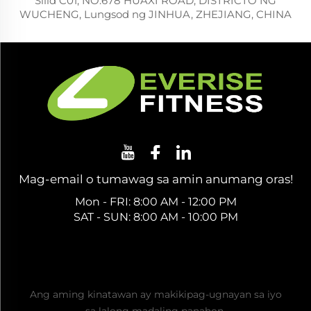
Silid C01, NO.678 HUAXI ROAD, DISTRICTO NG
WUCHENG, Lungsod ng JINHUA, ZHEJIANG, CHINA
Mag-email o tumawag sa amin anumang oras!
Mon - FRI: 8:00 AM - 12:00 PM
SAT - SUN: 8:00 AM - 10:00 PM
Kumuha ng Libreng Presyo
Ang aming kinatawan ay makikipag-ugnayan sa iyo
sa lalong madaling panahon.