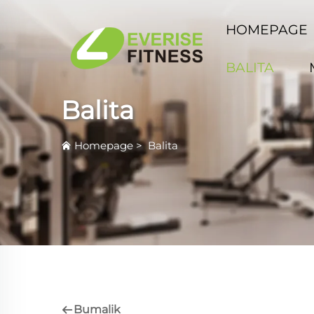
HOMEPAGE
BALITA
Balita
Homepage
>
Balita
Bumalik