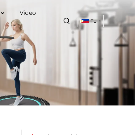
O
Video
TL