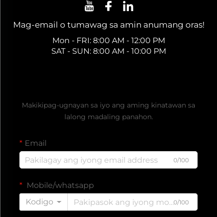
Mag-email o tumawag sa amin anumang oras!
Mon - FRI: 8:00 AM - 12:00 PM
SAT - SUN: 8:00 AM - 10:00 PM
Kumuha ng Libreng Presyo
Makikipag-ugnayan sa iyo ang aming kinatawan sa
lalong madaling panahon.
Email
0/100
Mobile/whatsapp
Kodigo
0/100