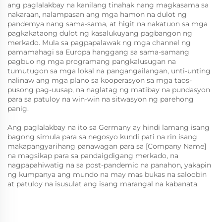
ang paglalakbay na kanilang tinahak nang magkasama sa
nakaraan, nalampasan ang mga hamon na dulot ng
pandemya nang sama-sama, at higit na nakatuon sa mga
pagkakataong dulot ng kasalukuyang pagbangon ng
merkado. Mula sa pagpapalawak ng mga channel ng
pamamahagi sa Europa hanggang sa sama-samang
pagbuo ng mga programang pangkalusugan na
tumutugon sa mga lokal na pangangailangan, unti-unting
nalinaw ang mga plano sa kooperasyon sa mga taos-
pusong pag-uusap, na naglatag ng matibay na pundasyon
para sa patuloy na win-win na sitwasyon ng parehong
panig.
Ang paglalakbay na ito sa Germany ay hindi lamang isang
bagong simula para sa negosyo kundi pati na rin isang
makapangyarihang panawagan para sa [Company Name]
na magsikap para sa pandaigdigang merkado, na
nagpapahiwatig na sa post-pandemic na panahon, yakapin
ng kumpanya ang mundo na may mas bukas na saloobin
at patuloy na isusulat ang isang marangal na kabanata.