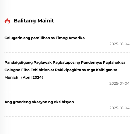
Balitang Mainit
Galugarin ang pamilihan sa Timog Amerika
2025-01-04
Pandaigdigang Paglawak Pagkatapos ng Pandemya: Paglahok sa
Cologne Fibo Exhibition at Pakikipagkita sa mga Kaibigan sa
Munich （Abril 2024）
2025-01-04
Ang grandeng okasyon ng eksibisyon
2025-01-04