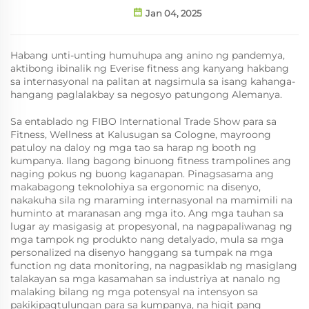
Jan 04, 2025
Habang unti-unting humuhupa ang anino ng pandemya,
aktibong ibinalik ng Everise fitness ang kanyang hakbang
sa internasyonal na palitan at nagsimula sa isang kahanga-
hangang paglalakbay sa negosyo patungong Alemanya.
Sa entablado ng FIBO International Trade Show para sa
Fitness, Wellness at Kalusugan sa Cologne, mayroong
patuloy na daloy ng mga tao sa harap ng booth ng
kumpanya. Ilang bagong binuong fitness trampolines ang
naging pokus ng buong kaganapan. Pinagsasama ang
makabagong teknolohiya sa ergonomic na disenyo,
nakakuha sila ng maraming internasyonal na mamimili na
huminto at maranasan ang mga ito. Ang mga tauhan sa
lugar ay masigasig at propesyonal, na nagpapaliwanag ng
mga tampok ng produkto nang detalyado, mula sa mga
personalized na disenyo hanggang sa tumpak na mga
function ng data monitoring, na nagpasiklab ng masiglang
talakayan sa mga kasamahan sa industriya at nanalo ng
malaking bilang ng mga potensyal na intensyon sa
pakikipagtulungan para sa kumpanya, na higit pang