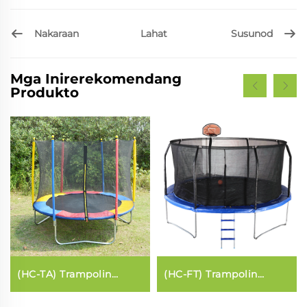
Nakaraan
Susunod
Lahat
Mga Inirerekomendang
Produkto
(HC-TA) Trampolin
(HC-FT) Trampolin
(karaniwang estilo)
(estilo fibreglass)