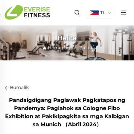
TL
Balita
Homepage
>
Balita
Bumalik
Pandaigdigang Paglawak Pagkatapos ng
Pandemya: Paglahok sa Cologne Fibo
Exhibition at Pakikipagkita sa mga Kaibigan
sa Munich （Abril 2024）