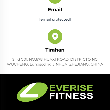
Email
[email protected]
Tirahan
Silid C01, NO.678 HUAXI ROAD, DISTRICTO NG
WUCHENG, Lungsod ng JINHUA, ZHEJIANG, CHINA