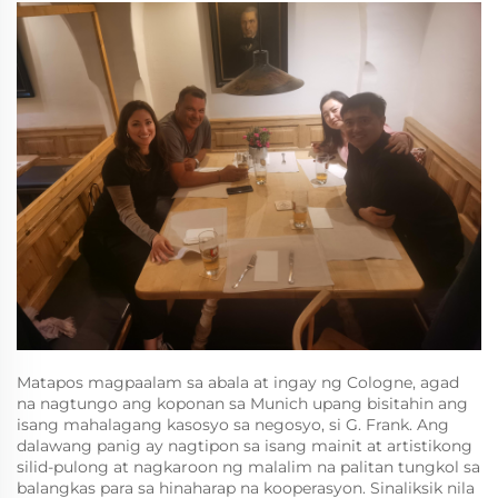
Matapos magpaalam sa abala at ingay ng Cologne, agad
na nagtungo ang koponan sa Munich upang bisitahin ang
isang mahalagang kasosyo sa negosyo, si G. Frank. Ang
dalawang panig ay nagtipon sa isang mainit at artistikong
silid-pulong at nagkaroon ng malalim na palitan tungkol sa
balangkas para sa hinaharap na kooperasyon. Sinaliksik nila