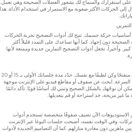
 على استقرارك والسماح لك بشعور العضلات الصحيحة وهي تعمل.
ل إلى الحركات الأكثر صعوبة مع الاستمرار في استخدام الأداة. هذا
اراتك.
التمرين
 أساسيات حركة جسمك. تتيح لك أدوات التصحيح تجربة الحركات
لصحيحة دون إجهاد. كما أنها تساعدك على التمدد قليلاً أكثر
ر. وأخيراً، تجعل أدوات التصحيح التمارين جديدة وممتعة لأنها
ة.
إذا كنتَ جديدًا في ممارسة اليوغا، فابقَ ذهنك منفتحًا وكن لطيفًا مع نفسك. حدّد مدة جلساتك الأولى بـ 15 أو 20
يس السرعة. ابحث عن صفوف أو مقاطع فيديو على الإنترنت موجهة
 أن توجّهك بالشكل الصحيح وتبني لك أساسًا قويًا. تأكد دائمًا
ا غير مريحة، خذ استراحة أو قم بتعديلها.
من الاستوديوهات الآن تضيف صفوفًا متخصصة تستخدم أدوات
ركات. وفي الوقت نفسه، أصبحت جلسات اليوغا عبر الإنترنت
بين ماهرين دون مغادرة منازلهم. كما أن التصاميم الجديدة لأدوات