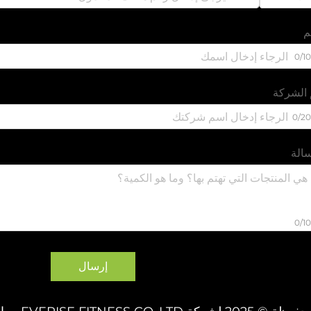
م
0/1
الشركة
0/2
الة
0/1
إرسال