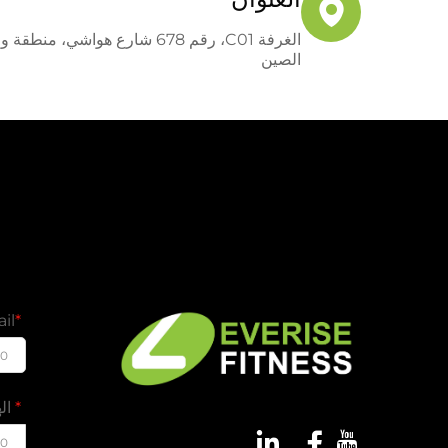
الغرفة C01، رقم 678 شارع هواشي،
الصين
il
00
ال
00