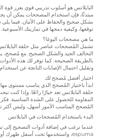
البايلاتس هو أسلوب تدريبي قوي يعزز قوة ال
مبتدئًا، فإن استخدام المصححات يمكن أن يجع
بشكل صحيح والحفاظ على الأمان. فيما يلي شر
توقعها، وكيفية دمجها في تمارينك الأسبوعية.
ما هي مصححات اليوغا؟
تشمل المُصححات عناصر مثل حلقة البايلاتس،
التحالف الجيد والشكل الصحيح. مع مُصحح، ي
بالطريقة الصحيحة. كما توفر لك هذه الأدوا
وتقليل احتمال الإصابات الناتجة عن استخدام ا
اختيار أفضل مُصحح لك
ابدأ باختيار المُصحح الذي يناسب مستوى مهار
حلقة البايلاتس تعد خيارًا رائعًا. وإذا كنت 
المقاومة للحصول على الشدة المناسبة. فكر في
المُصحح المناسب الأمور أسهل، وليس أكثر تعق
البدء باستخدام المُصححات في البايلاتس
عندما ترغب في إضافة أدوات التصحيح إلى تم
espuma، واستخدمها تحت أسفل ظهرك أو