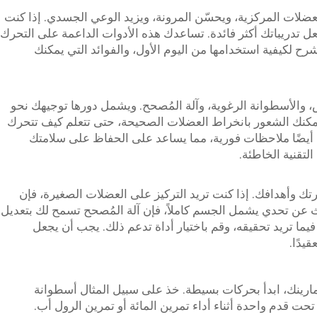
عضلات المركزية، ويحسّن المرونة، ويزيد الوعي الجسدي. إذا كنت
ل تدريباتك أكثر فائدة. تساعدك هذه الأدوات الداعمة على التحرك
ح لكيفية استخدامها من اليوم الأول، والفوائد التي يمكنك
 والأسطوانة الرغوية، وآلة المُصحح. ويشمل دورها توجيهك نحو
مكنك الشعور بانخراط العضلات الصحيحة، حتى تتعلم كيف تتحرك
ت أيضًا ملاحظات فورية، مما يساعد على الحفاظ على سلامتك
لتقنية الخاطئة.
تك وأهدافك. إذا كنت تريد التركيز على العضلات الصغيرة، فإن
تبحث عن تحدي يشمل الجسم كاملاً، فإن آلة المُصحح تسمح لك بتعديل
ما تريد تحقيقه، وقم باختيار أداة تدعم ذلك. يجب أن يجعل
يدًا.
ارينك، ابدأ بحركات بسيطة. خذ على سبيل المثال أسطوانة
 تحت قدم واحدة أثناء أداء تمرين المائة أو تمرين الرول أب.