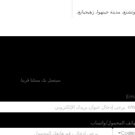
 منطقة ووتشنغ، مدينة جينهوا، زهيجيانغ،
احصل على عرض أسعار م
سيتصل بك ممثلنا قريبا.
Ema
0/1
هاتف المحمول/واتساب
Code
0/1