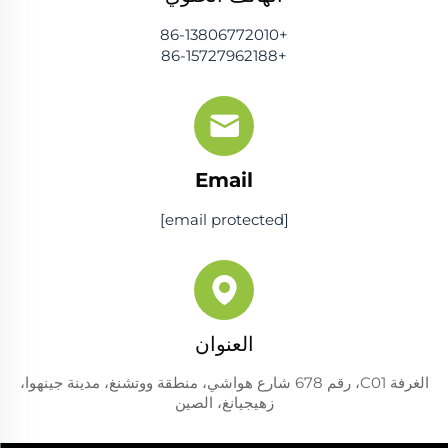
+86-13806772010
+86-15727962188
Email
[email protected]
العنوان
الغرفة C01، رقم 678 شارع هواشي، منطقة ووتشنغ، مدينة جينهوا،
زهيجيانغ، الصين