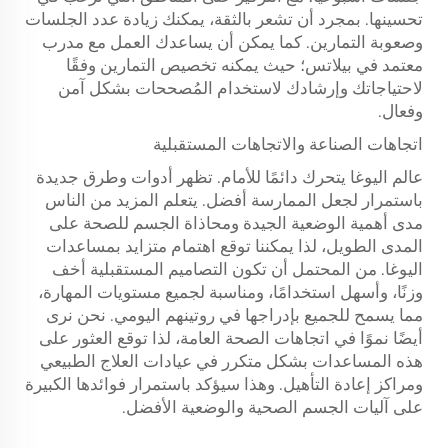
تحسينها. بمجرد أن تشعر بالثقة، يمكنك زيادة عدد الجلسات
وصعوبة التمارين. كما يمكن أن يساعدك العمل مع مدرب
معتمد في بيلاتس؛ حيث يمكنه تخصيص التمارين وفقًا
لاحتياجاتك وإرشادك لاستخدام المُصححات بشكل آمن
وفعال.
اتجاهات الصناعة والاتجاهات المستقبلية
عالم اليوغا يتحرك دائمًا للأمام. تظهر أدوات وطرق جديدة
باستمرار لجعل الممارسة أفضل. يتعلم المزيد من الناس
مدى أهمية الوضعية الجيدة ومحاذاة الجسم للصحة على
المدى الطويل، لذا يمكننا توقع اهتمام متزايد بمساعدات
اليوغا. من المحتمل أن تكون التصاميم المستقبلية أخف
وزنًا، وأسهل استخدامًا، ومناسبة لجميع مستويات المهارة،
مما يسمح للجميع بإدراجها في روتينهم اليومي. نحن نرى
أيضًا نموًا في اتجاهات الصحة العامة، لذا توقع العثور على
هذه المساعدات بشكل متكرر في عيادات العلاج الطبيعي
ومراكز إعادة التأهيل. وهذا سيؤكد باستمرار فوائدها الكبيرة
على آليات الجسم الصحية والوضعية الأفضل.