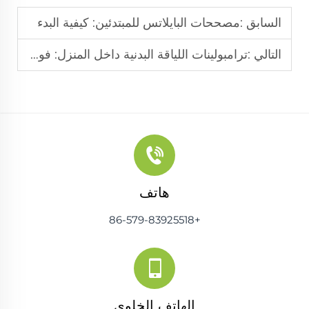
السابق :
مصححات البايلاتس للمبتدئين: كيفية البدء
التالي :
ترامبولينات اللياقة البدنية داخل المنزل: فوائد التمرين اليومي لمدة 10 دقائق
هاتف
+86-579-83925518
الهاتف الخلوي