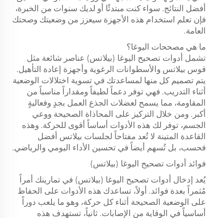
أفضل النتائج. سواء كنت مبتدئًا أو لديك سنوات من الخبرة،
فإن تعلم استخدام هذه الأجهزة سيعزز من وضعيتك وصحتك
العامة.
ما هي مصححات اليوغا؟
تشمل أدوات تصحيح اليوغا (بيلاتس) عناصر شائعة مثل
قوس بيلاتس والأسطوانات الرغوية وأجهزة إعادة التأهيل.
يتم تصميم كل منها لمساعدتك في تسوية اختلالات الوضعية
أثناء التدريب. فهي توفر دعماً لطيفاً ومقداراً مناسباً من
المقاومة، مما يسمح لعضلات الجذع العمل بجدٍ وفعاليةٍ
أكبر. ومن خلال التركيز على المحاذاة الصحيحة ووعي
الجسم، توفر لك هذه الأدوات أساساً أقوى للحركة. وهذه
القاعدة المتينة لا تُعد مفتاحاً لجلسات بيلاتس أفضل
فحسب، بل تُسهم أيضاً في تحسين الأداء اليومي والرياضي.
فوائد أدوات تصحيح اليوغا (بيلاتس)
يُعد إدخال أدوات تصحيح اليوغا (بيلاتس) في تمارينك أمراً
مُثمراً بعدة فوائد. أولاً، تساعدك هذه الأدوات على الحفاظ
على الوضعية الصحيحة أثناء كل حركة، وهو ما يلعب دوراً
أساسياً في الوقاية من الإصابات. ثانياً، تستهدف هذه