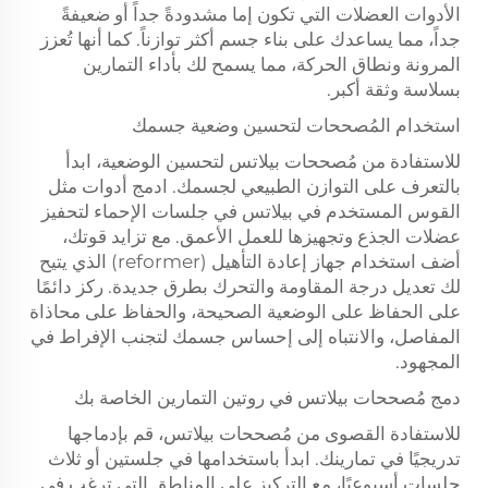
الأدوات العضلات التي تكون إما مشدودةً جداً أو ضعيفةً
جداً، مما يساعدك على بناء جسم أكثر توازناً. كما أنها تُعزز
المرونة ونطاق الحركة، مما يسمح لك بأداء التمارين
بسلاسة وثقة أكبر.
استخدام المُصححات لتحسين وضعية جسمك
للاستفادة من مُصححات بيلاتس لتحسين الوضعية، ابدأ
بالتعرف على التوازن الطبيعي لجسمك. ادمج أدوات مثل
القوس المستخدم في بيلاتس في جلسات الإحماء لتحفيز
عضلات الجذع وتجهيزها للعمل الأعمق. مع تزايد قوتك،
أضف استخدام جهاز إعادة التأهيل (reformer) الذي يتيح
لك تعديل درجة المقاومة والتحرك بطرق جديدة. ركز دائمًا
على الحفاظ على الوضعية الصحيحة، والحفاظ على محاذاة
المفاصل، والانتباه إلى إحساس جسمك لتجنب الإفراط في
المجهود.
دمج مُصححات بيلاتس في روتين التمارين الخاصة بك
للاستفادة القصوى من مُصححات بيلاتس، قم بإدماجها
تدريجيًا في تمارينك. ابدأ باستخدامها في جلستين أو ثلاث
جلسات أسبوعيًا، مع التركيز على المناطق التي ترغب في