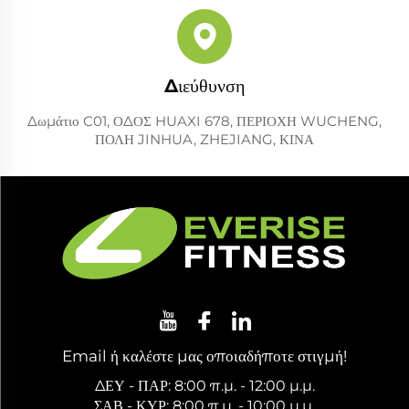
Διεύθυνση
Δωμάτιο C01, ΟΔΟΣ HUAXI 678, ΠΕΡΙΟΧΗ WUCHENG,
ΠΟΛΗ JINHUA, ZHEJIANG, ΚΙΝΑ
Email ή καλέστε μας οποιαδήποτε στιγμή!
ΔΕΥ - ΠΑΡ: 8:00 π.μ. - 12:00 μ.μ.
ΣΑΒ - ΚΥΡ: 8:00 π.μ. - 10:00 μ.μ.