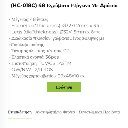
(HC-018C) 48 Εγχώματα Εξάγωνο Με Δράτσο
- Μέγεθος: 48 ίντσες
- Frame(dia.*thickness): Ø32×1.2mm x 3πιε
- Legs (dia.*thickness): Ø32×1.5mm x 6πιε
- Διαδικασία πλαισίου: γαλβανισμένος σωλήνας με
επικάλυψη σκόνης
- Τάπητας άλματος: τάπητας PP
- Ελαστικά σχοινιά: 36pcs
- Πιστοποίηση: TUV/GS , ASTM
- G.W/N.W: 12/11 KGS
- Μέγεθος χαρτοκιβωτίου: 99x48x10 εκ.
Ερώτηση
Επισκόπηση
Αναπηδητήριο Φιτνέσ
Συνιστώμενα Προϊόντα