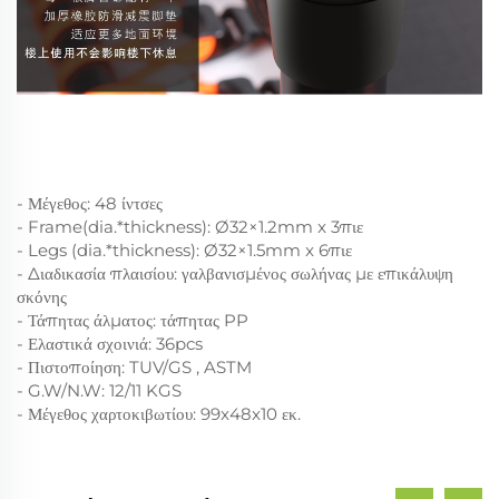
- Μέγεθος: 48 ίντσες
- Frame(dia.*thickness): Ø32×1.2mm x 3πιε
- Legs (dia.*thickness): Ø32×1.5mm x 6πιε
- Διαδικασία πλαισίου: γαλβανισμένος σωλήνας με επικάλυψη
σκόνης
- Τάπητας άλματος: τάπητας PP
- Ελαστικά σχοινιά: 36pcs
- Πιστοποίηση: TUV/GS , ASTM
- G.W/N.W: 12/11 KGS
- Μέγεθος χαρτοκιβωτίου: 99x48x10 εκ.