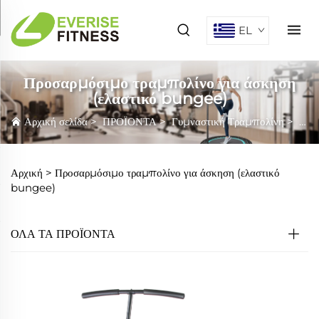
EL
Προσαρμόσιμο τραμπολίνο για άσκηση
(ελαστικό bungee)
Αρχική σελίδα
>
ΠΡΟΪΟΝΤΑ
>
Γυμναστική Τραμπολίνη
>
Προ
Αρχική >
Προσαρμόσιμο τραμπολίνο για άσκηση (ελαστικό
bungee)
ΟΛΑ ΤΑ ΠΡΟΪΟΝΤΑ