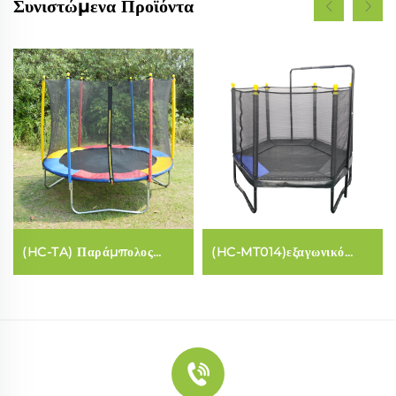
Συνιστώμενα Προϊόντα
(HC-TA) Παράμπολος
(HC-MT014)εξαγωνικό
(κοινή στυλ)
ποδοσφαίρισμα για παιδιά
με ασφαλή δικτυάκη