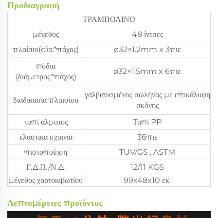
Προδιαγραφή
ΤΡΑΜΠΟΛΙΝΟ
μέγεθος
48 ίντσες
πλαίσιο(dia.*πάχος)
ø32×1.2mm x 3πιε
πόδια
ø32×1.5mm x 6πιε
(διάμετρος.*πάχος)
γαλβανισμένος σωλήνας με επικάλυψη
διαδικασία πλαισίου
σκόνης
ταπί άλματος
Ταπί PP
ελαστικά σχοινιά
36πιε
πιστοποίηση
TUV/GS , ASTM
Γ.Δ.Π./Ν.Δ.
12/11 KGS
μέγεθος χαρτοκιβωτίου
99x48x10 εκ.
Λεπτομέρειες προϊόντος