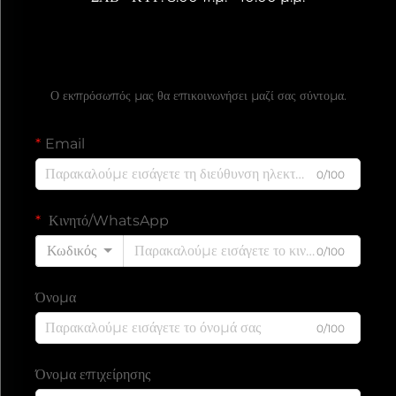
Ζητήστε Δωρεάν Προσφορά
Ο εκπρόσωπός μας θα επικοινωνήσει μαζί σας σύντομα.
Email
0/100
Κινητό/WhatsApp
Κωδικός
0/100
Όνομα
0/100
Όνομα επιχείρησης