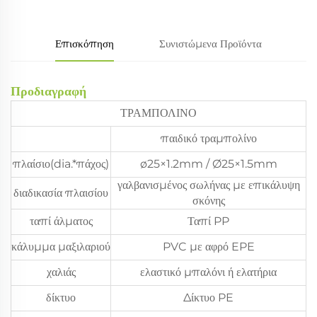
Επισκόπηση
Συνιστώμενα Προϊόντα
Προδιαγραφή
ΤΡΑΜΠΟΛΙΝΟ
παιδικό τραμπολίνο
πλαίσιο(dia.*πάχος)
ø25×1.2mm / Ø25×1.5mm
γαλβανισμένος σωλήνας με επικάλυψη
διαδικασία πλαισίου
σκόνης
ταπί άλματος
Ταπί PP
κάλυμμα μαξιλαριού
PVC με αφρό EPE
χαλιάς
ελαστικό μπαλόνι ή ελατήρια
δίκτυο
Δίκτυο PE