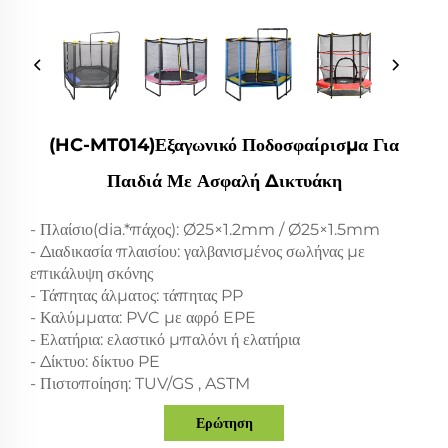
(HC-MT014)εξαγωνικό Ποδοσφαίρισμα Για
Παιδιά Με Ασφαλή Δικτυάκη
- Πλαίσιο(dia.*πάχος): Ø25×1.2mm / Ø25×1.5mm
- Διαδικασία πλαισίου: γαλβανισμένος σωλήνας με
επικάλυψη σκόνης
- Τάπητας άλματος: τάπητας PP
- Καλύμματα: PVC με αφρό EPE
- Ελατήρια: ελαστικό μπαλόνι ή ελατήρια
- Δίκτυο: δίκτυο PE
- Πιστοποίηση: TUV/GS , ASTM
Ερώτηση