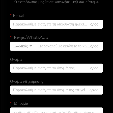
Ο εκπρόσωπός μας θα επικοινωνήσει μαζί σας σύντομα.
Email
0/100
Κινητό/WhatsApp
Κωδικός
0/100
Όνομα
0/100
Όνομα επιχείρησης
0/200
Μήνυμα