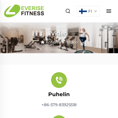
FI
Video
Kotisivu
>
Video
Puhelin
+86-579-83925518