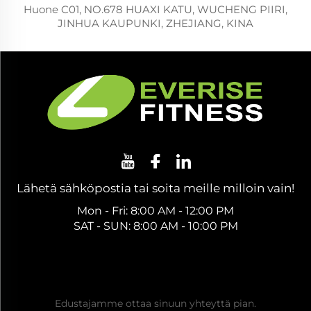
Huone C01, NO.678 HUAXI KATU, WUCHENG PIIRI,
JINHUA KAUPUNKI, ZHEJIANG, KINA
Lähetä sähköpostia tai soita meille milloin vain!
Mon - Fri: 8:00 AM - 12:00 PM
SAT - SUN: 8:00 AM - 10:00 PM
Hanki ilmainen tarjous
Edustajamme ottaa sinuun yhteyttä pian.