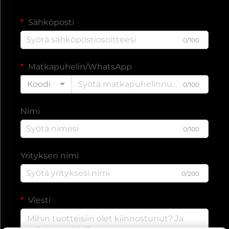
Sähköposti
0/100
Matkapuhelin/WhatsApp
Koodi
0/100
Nimi
0/100
Yrityksen nimi
0/200
Viesti