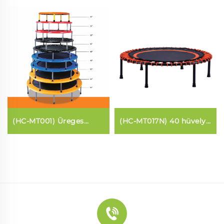
(HC-MT001) Üreges
(HC-MT017N) 40 hüvelyk
trampolin
körlapos