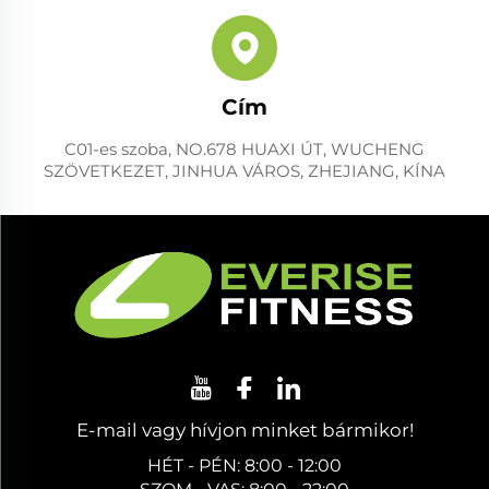
Cím
C01-es szoba, NO.678 HUAXI ÚT, WUCHENG
SZÖVETKEZET, JINHUA VÁROS, ZHEJIANG, KÍNA
E-mail vagy hívjon minket bármikor!
HÉT - PÉN: 8:00 - 12:00