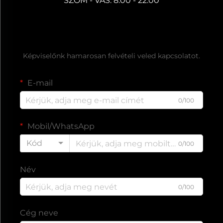
SZOM - VAS: 8:00 - 22:00
Ingyenes árajánlat kérése
Képviselőnk hamarosan felvételi veled kapcsolatot.
E-mail
0/100
Mobil/WhatsApp
Kód
0/100
Név
0/100
Cég neve