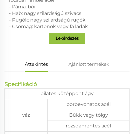
rozsdamentes acél
- Párna: bőr
- Hab: nagy szilárdságú szivacs
- Rugók: nagy szilárdságú rugók
- Csomag: kartonok vagy fa ládák
Lekérdezés
Áttekintés
Ajánlott termékek
Specifikáció
pilates középpont ágy
porbevonatos acél
váz
Bükk vagy tölgy
rozsdamentes acél