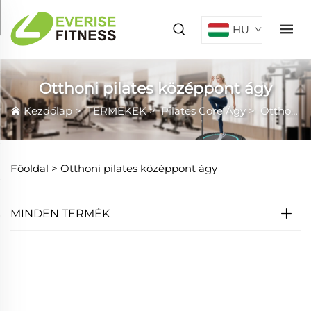
HU
Otthoni pilates középpont ágy
Kezdőlap
>
TERMÉKEK
>
Pilates Core Ágy
>
Otthoni pilates középpont ágy
Főoldal >
Otthoni pilates középpont ágy
MINDEN TERMÉK