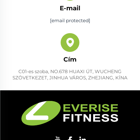
E-mail
[email protected]
Cím
C01-es szoba, NO.678 HUAXI ÚT, WUCHENG
SZÖVETKEZET, JINHUA VÁROS, ZHEJIANG, KÍNA