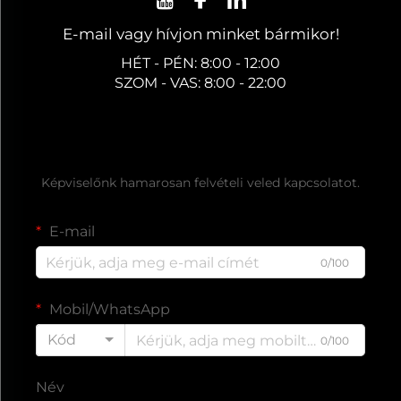
E-mail vagy hívjon minket bármikor!
HÉT - PÉN: 8:00 - 12:00
SZOM - VAS: 8:00 - 22:00
Ingyenes árajánlat kérése
Képviselőnk hamarosan felvételi veled kapcsolatot.
E-mail
0/100
Mobil/WhatsApp
Kód
0/100
Név