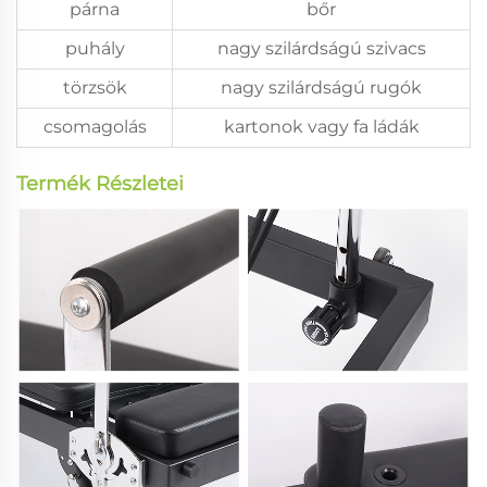
párna
bőr
puhály
nagy szilárdságú szivacs
törzsök
nagy szilárdságú rugók
csomagolás
kartonok vagy fa ládák
Termék Részletei