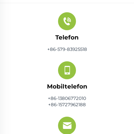
Telefon
+86-579-83925518
Mobiltelefon
+86-13806772010
+86-15727962188