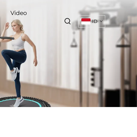
Video
ID