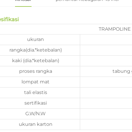
sifikasi
TRAMPOLINE
ukuran
rangka(dia.*ketebalan)
kaki (dia.*ketebalan)
proses rangka
tabung 
lompat mat
tali elastis
sertifikasi
G.W/N.W
ukuran karton