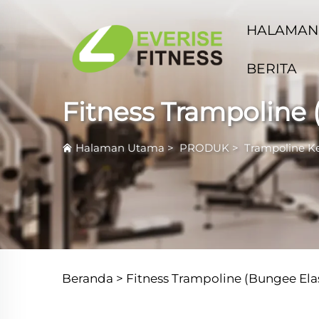
HALAMAN
BERITA
Fitness Trampoline 
Halaman Utama
>
PRODUK
>
Trampoline K
Beranda >
Fitness Trampoline (Bungee Elas