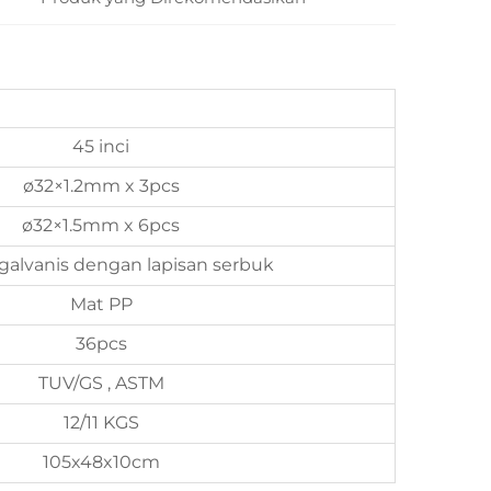
45 inci
ø32×1.2mm x 3pcs
ø32×1.5mm x 6pcs
galvanis dengan lapisan serbuk
Mat PP
36pcs
TUV/GS , ASTM
12/11 KGS
105x48x10cm