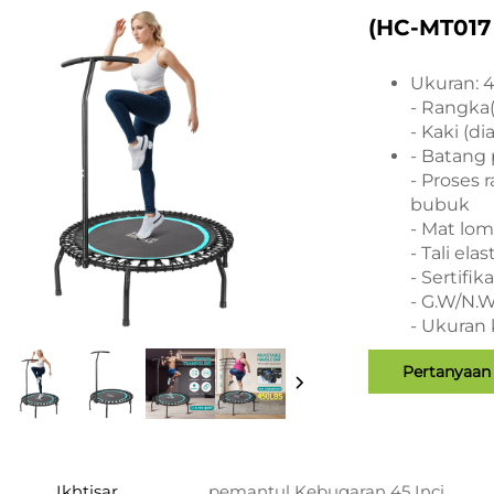
(HC-MT017
Ukuran: 4
- Rangka(
- Kaki (d
- Batang
- Proses 
bubuk
- Mat lo
- Tali elas
- Sertifik
- G.W/N.W
- Ukuran
Pertanyaan
Ikhtisar
pemantul Kebugaran 45 Inci