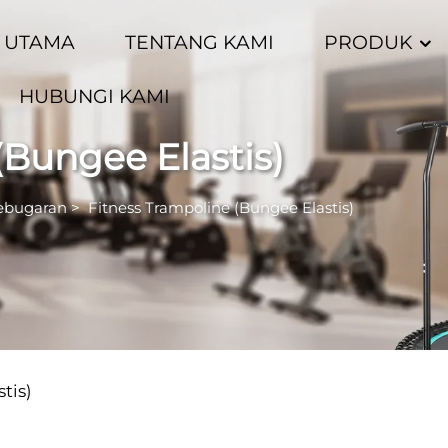
 UTAMA
TENTANG KAMI
PRODUK
HUBUNGI KAMI
(Bungee Elastis)
ebugaran
>
Fitness Trampoline (Bungee Elastis)
tis)