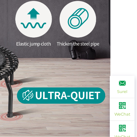
Surel
WeChat
WeChat