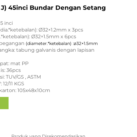
 J) 45inci Bundar Dengan Setang
5 inci
dia.*ketebalan): Ø32×1.2mm x 3pcs
ia.*ketebalan): Ø32×1.5mm x 6pcs
 pegangan
:
(diameter.*ketebalan)
ø32×1.5mm
rangka: tabung galvanis dengan lapisan
mpat: mat PP
tis: 36pcs
asi: TUV/GS , ASTM
: 12/11 KGS
 karton: 105x48x10cm
Produk yang Direkomendasikan