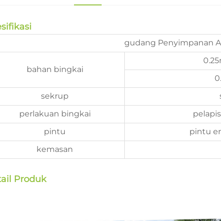
sifikasi
gudang Penyimpanan A
0.2
bahan bingkai
0
sekrup
perlakuan bingkai
pelapi
pintu
pintu e
kemasan
ail Produk