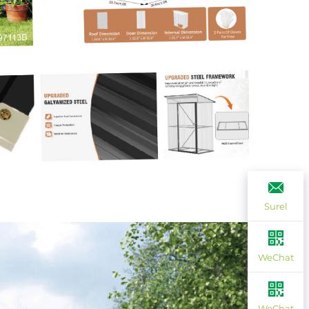
Surel
WeChat
WeChat