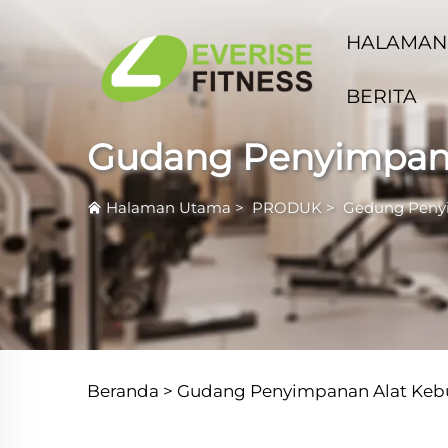
HALAMAN
BERITA
Gudang Penyimpan
Halaman Utama
>
PRODUK
>
Gedung Peny
Beranda >
Gudang Penyimpanan Alat Keb