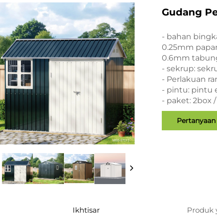
Gudang Pe
- bahan bingka
0.25mm papan
0.6mm tabung
- sekrup: sekr
- Perlakuan ra
- pintu: pintu
- paket: 2box /
Pertanyaan
Ikhtisar
Produk 