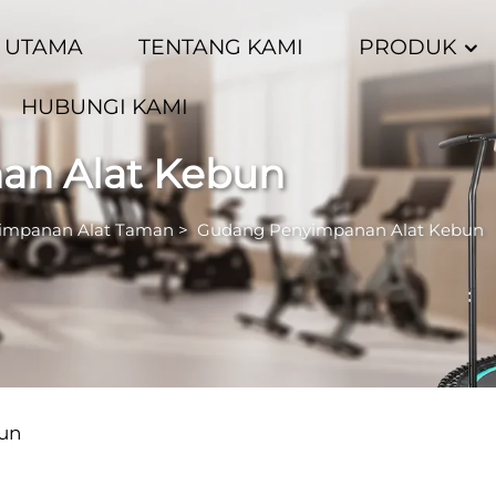
 UTAMA
TENTANG KAMI
PRODUK
HUBUNGI KAMI
an Alat Kebun
impanan Alat Taman
>
Gudang Penyimpanan Alat Kebun
un