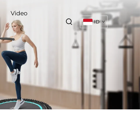
Video
ID