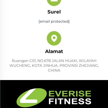
Surel
[email protected]
Alamat
Ruangan C01, NO.678 JALAN HUAXI, WILAYAH
WUCHENG, KOTA JINHUA, PROVINSI ZHEJIANG,
CHINA