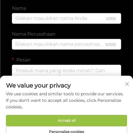
Nama
0/100
Nama Perusahaan
0/200
Pesan
We value your privacy
0/1000
We use cookies and similar tools to provide our services.
If you don't want to accept all cookies, click Personalize
cookies.
Kirim
Accept all
Hak Cipta © 2025 oleh EVERISE FITNESS
Personalize cookies