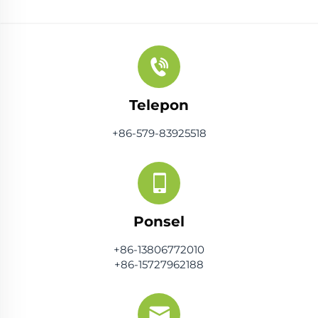
Telepon
+86-579-83925518
Ponsel
+86-13806772010
+86-15727962188