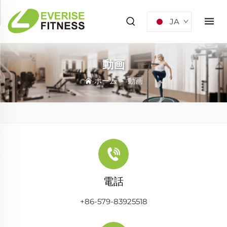
JA
動画
ホーム
>
動画
電話
+86-579-83925518