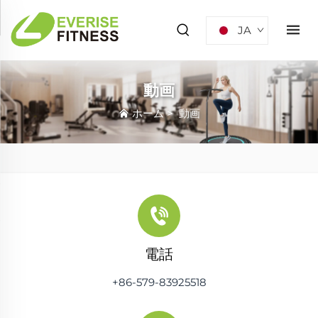
JA
動画
ホーム
>
動画
電話
+86-579-83925518