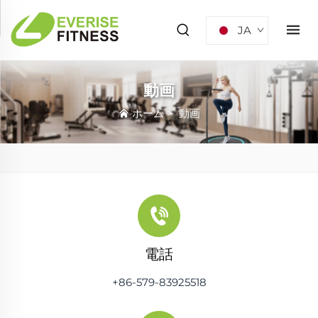
JA
動画
ホーム
>
動画
電話
+86-579-83925518