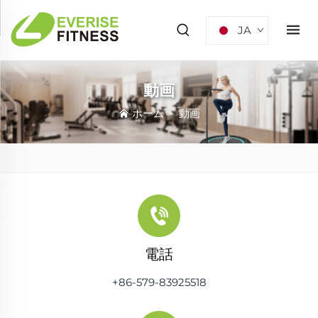
JA
動画
ホーム
>
動画
電話
+86-579-83925518