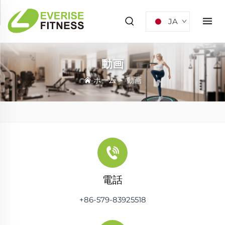
JA
動画
ホーム
>
動画
電話
+86-579-83925518