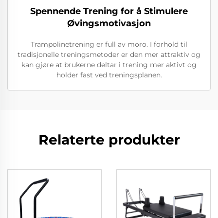
Spennende Trening for å Stimulere
Øvingsmotivasjon
Trampolinetrening er full av moro. I forhold til
tradisjonelle treningsmetoder er den mer attraktiv og
kan gjøre at brukerne deltar i trening mer aktivt og
holder fast ved treningsplanen.
Relaterte produkter