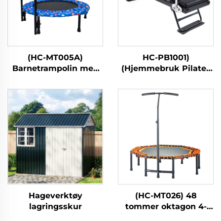
(HC-MT005A)
HC-PB1001)
Barnetrampolin med
(Hjemmebruk Pilates
håndtak
kjernebett
Hageverktøy
(HC-MT026) 48
lagringsskur
tommer oktagon 4-
foldig med håndtak