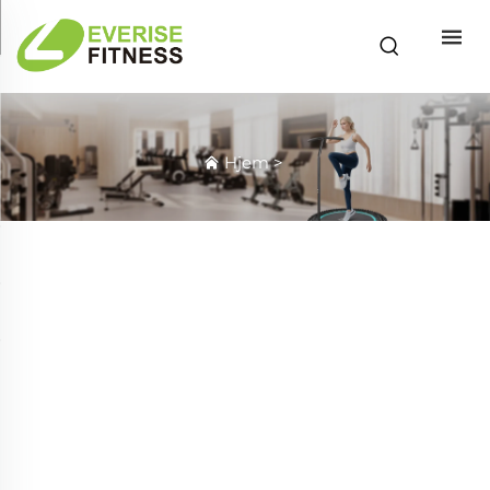
Hjem
>