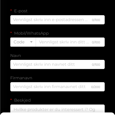
E-post
0/100
Mobil/WhatsApp
Code
0/100
Navn
0/100
Firmanavn
0/200
Beskjed