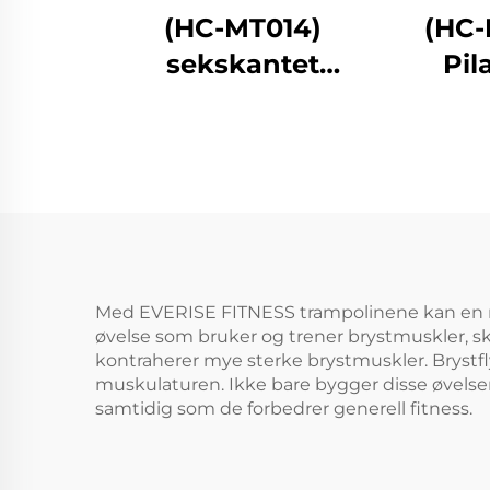
(HC-MT014)
(HC-
sekskantet
Pil
barnetrampolin med
sikkerhetsnet
Med EVERISE FITNESS trampolinene kan en rek
øvelse som bruker og trener brystmuskler, sku
kontraherer mye sterke brystmuskler. Brystfl
muskulaturen. Ikke bare bygger disse øvelsene
samtidig som de forbedrer generell fitness.