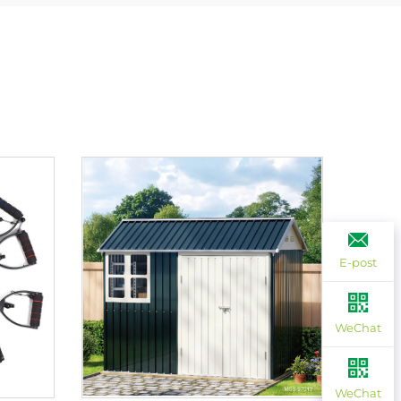
E-post
WeChat
WeChat