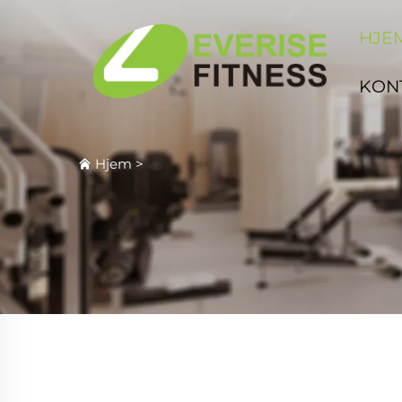
HJE
KON
Hjem
>