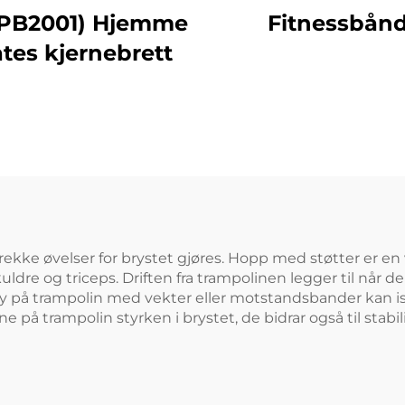
PB2001) Hjemme
Fitnessbån
ates kjernebrett
ke øvelser for brystet gjøres. Hopp med støtter er en 
ldre og triceps. Driften fra trampolinen legger til når 
y på trampolin med vekter eller motstandsbander kan isol
 på trampolin styrken i brystet, de bidrar også til stab