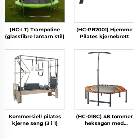
(HC-LT) Trampoline
(HC-PB2001) Hjemme
(glassfibre lantarn stil)
Pilates kjernebrett
Kommersiell pilates
(HC-018C) 48 tommer
kjerne seng (3 i 1)
heksagon med
håndtak