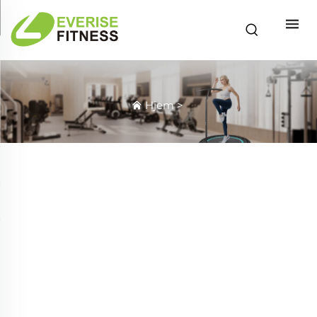
Hjem
>