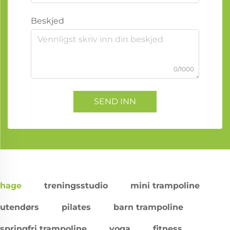
Beskjed
0/1000
SEND INN
hage
treningsstudio
mini trampoline
utendørs
pilates
barn trampoline
springfri trampoline
yoga
fitness