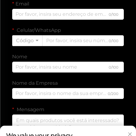
Email
0/100
Celular/WhatsApp
Código
0/100
Nome
0/100
Nome da Empresa
0/200
Mensagem
We value your privacy