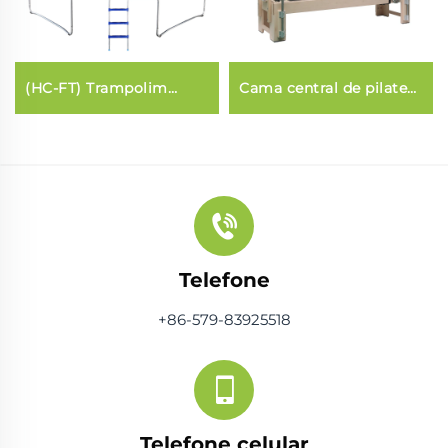
(HC-FT) Trampolim
Cama central de pilates
(estilo fibra de vidro)
comercial (3 em 1)
Telefone
+86-579-83925518
Telefone celular