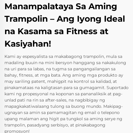
Manampalataya Sa Aming
Trampolin – Ang Iyong Ideal
na Kasama sa Fitness at
Kasiyahan!
Kami ay espesyalista sa makabagong trampolin, mula sa
madaling buuin na mini bersyon hanggang sa nakakulong
na uri para sa labas, na tugma sa pangangailangan sa
bahay, fitness, at mga bata. Ang aming mga produkto ay
may sariling patent, mahigpit na kontrol sa kalidad, at
pinakamataas na kaligtasan para sa gumagamit. Suportado
kami ng propesyonal na koponan sa pananaliksik at pag-
unlad pati na rin sa after-sales, na nagbibigay ng
mapagkakatiwalaang tulong sa buong mundo. Makipag-
ugnayan sa amin sa pamamagitan ng email o telepono
upang malaman ang higit pa tungkol sa aming serye ng
trampolin, pasadyang serbisyo, at pinakabagong
promosyon!