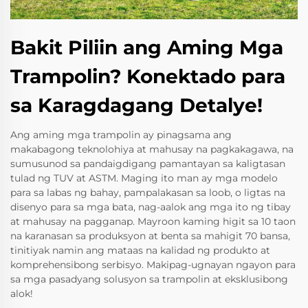
Bakit Piliin ang Aming Mga
Trampolin? Konektado para
sa Karagdagang Detalye!
Ang aming mga trampolin ay pinagsama ang
makabagong teknolohiya at mahusay na pagkakagawa, na
sumusunod sa pandaigdigang pamantayan sa kaligtasan
tulad ng TUV at ASTM. Maging ito man ay mga modelo
para sa labas ng bahay, pampalakasan sa loob, o ligtas na
disenyo para sa mga bata, nag-aalok ang mga ito ng tibay
at mahusay na pagganap. Mayroon kaming higit sa 10 taon
na karanasan sa produksyon at benta sa mahigit 70 bansa,
tinitiyak namin ang mataas na kalidad ng produkto at
komprehensibong serbisyo. Makipag-ugnayan ngayon para
sa mga pasadyang solusyon sa trampolin at eksklusibong
alok!