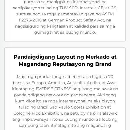
pumasa sa mahigpit na internasyonal na
sertipikasyon tulad ng TUV SüD, Intertek, CE, at GS,
sumusunod sa mga pamantayan gaya ng ASTM
F2276-2010 at German Product Safety Act, na
nagsisiguro ng kaligtasan at kalidad para sa mga
gumagamit sa buong mundo.
Pandaigdigang Layout ng Merkado at
Magandang Reputasyon ng Brand
May mga produktong naibebenta sa higit sa 70
bansa sa Europa, Amerika, Australia, Aprika, at Asya,
itinatag ng EVERISE FITNESS ang isang malawak na
pandaigdigang network ng pagbebenta. Aktibong
kumikilos ito sa mga internasyonal na eksibisyon
tulad ng Brazil Sao Paulo Sports Exhibition at
Cologne Fibo Exhibition, na patuloy na pinalalawak
ang impluwensya nito sa buong mundo. Sa loob ng
sampung taon, itinatag nito ang magandang