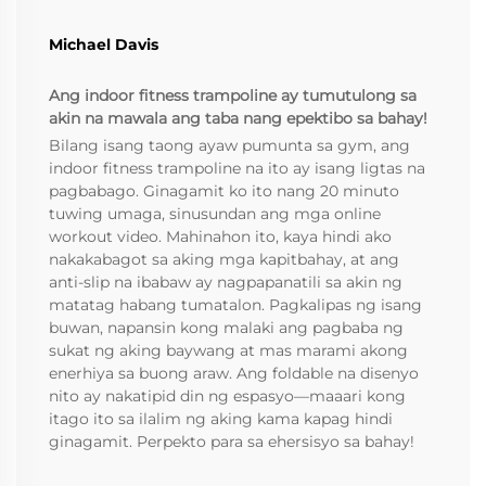
Michael Davis
Ang indoor fitness trampoline ay tumutulong sa
akin na mawala ang taba nang epektibo sa bahay!
Bilang isang taong ayaw pumunta sa gym, ang
indoor fitness trampoline na ito ay isang ligtas na
pagbabago. Ginagamit ko ito nang 20 minuto
tuwing umaga, sinusundan ang mga online
workout video. Mahinahon ito, kaya hindi ako
nakakabagot sa aking mga kapitbahay, at ang
anti-slip na ibabaw ay nagpapanatili sa akin ng
matatag habang tumatalon. Pagkalipas ng isang
buwan, napansin kong malaki ang pagbaba ng
sukat ng aking baywang at mas marami akong
enerhiya sa buong araw. Ang foldable na disenyo
nito ay nakatipid din ng espasyo—maaari kong
itago ito sa ilalim ng aking kama kapag hindi
ginagamit. Perpekto para sa ehersisyo sa bahay!