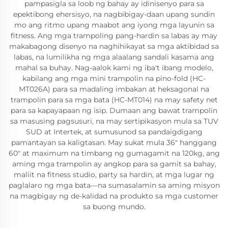
pampasigla sa loob ng bahay ay idinisenyo para sa
epektibong ehersisyo, na nagbibigay-daan upang sundin
mo ang ritmo upang maabot ang iyong mga layunin sa
fitness. Ang mga trampoling pang-hardin sa labas ay may
makabagong disenyo na naghihikayat sa mga aktibidad sa
labas, na lumilikha ng mga alaalang sandali kasama ang
mahal sa buhay. Nag-aalok kami ng iba't ibang modelo,
kabilang ang mga mini trampolin na pino-fold (HC-
MT026A) para sa madaling imbakan at heksagonal na
trampolin para sa mga bata (HC-MT014) na may safety net
para sa kapayapaan ng isip. Dumaan ang bawat trampolin
sa masusing pagsusuri, na may sertipikasyon mula sa TUV
SUD at Intertek, at sumusunod sa pandaigdigang
pamantayan sa kaligtasan. May sukat mula 36" hanggang
60" at maximum na timbang ng gumagamit na 120kg, ang
aming mga trampolin ay angkop para sa gamit sa bahay,
maliit na fitness studio, party sa hardin, at mga lugar ng
paglalaro ng mga bata—na sumasalamin sa aming misyon
na magbigay ng de-kalidad na produkto sa mga customer
sa buong mundo.