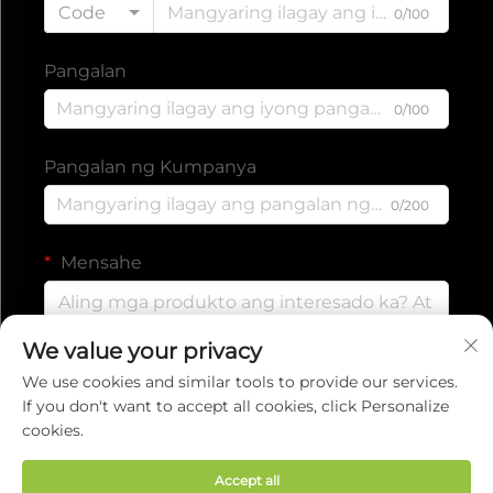
Code
0/100
Pangalan
0/100
Pangalan ng Kumpanya
0/200
Mensahe
We value your privacy
0/1000
We use cookies and similar tools to provide our services.
If you don't want to accept all cookies, click Personalize
cookies.
Isumite
Accept all