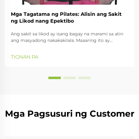
Mga Tagatama ng Pilates: Alisin ang Sakit
ng Likod nang Epektibo
Ang sakit sa likod ay isang bagay na marami sa atin
ang masyadong nakakakilala. Maaaring ito ay
dumating pagkatapos ng mahabang araw sa opisina,
isang biglang pag-ikot habang nag-aangat, o baka
TIGNAN PA
naman dahil sa sobrang ganda ng pakiramdam sa
pag-upo sa sopa, maaari itong manatili. Mabuti na
lang, maaari ring manatili ang lunas. Narito ang
Pilates corrector. Ang...
Mga Pagsusuri ng Customer