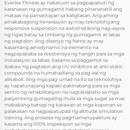
Everise Fitness ay nakatuon sa pagpapabuti ng
karanasan ng gumagamit habang pinananatili ang
mataas na pamantayan sa kaligtasan. Ang aming
pinakabagong henerasyon ay may teknolohiyang
responsive suspension na awtomatikong nag-aayos
ng tigas batay sa timbang ng gumagamit at lakas
ng pagtalon. Ang disenyo ng frame ay may
kasamang aerodynamic na elemento na
nagpapababa sa resistensya ng hangin para sa mga
instalasyon sa labas. Kasama sa paggamot sa
ibabaw ng pagtalon ang UV inhibitors at anti-static
compounds na humahadlang sa pag-iral ng
alikabok. Ang mga pag-unlad na ito sa teknolohiya
ay napatunayang kapaki-pakinabang para sa mga
sentro ng rehabilitasyon na nagtatrabaho sa mga
pasyenteng gumagaling mula sa mga sugat sa mas
mababang bahagi ng katawan at mga koponan sa
palakasan na nagpapatupad ng altitude simulation
training. Ang proseso ng pagmamanupaktura ay
kasama ang 100% inspeksyon sa mga