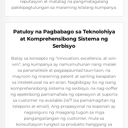
reputasyon at matatag na pangmatagalang
pakikipagtulungan sa maraming kilalang kumpanya.
Patuloy na Pagbabago sa Teknolohiya
at Komprehensibong Sistema ng
Serbisyo
Batay sa konsepto ng "innovation, excellence, at win-
win", ang kumpanya ay namumuhunan nang malaki
sa pananaliksik at pagpapaunlad taun-taon, na
mayroon ng maraming patent at sariling karapatan
sa intelektuwal na ari-arian. Nagbibigay ito ng isang
komprehensibong sistema ng serbisyo, na nag-ooffer
ng epektibong pamamahala ng operasyon at suporta
sa customer na available 24/7 (sa pamamagitan ng
telepono at email). Ang propesyonal na koponan ay
nagsisiguro ng maagang tugon sa mga
pangangailangan ng customer, mula sa
konsultasyon tungkol sa produkto hanggang sa