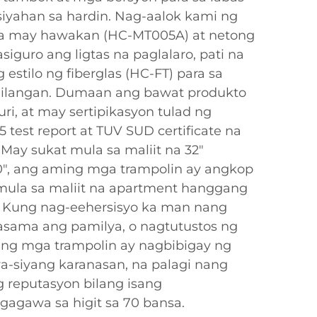
iyahan sa hardin. Nag-aalok kami ng
a may hawakan (HC-MT005A) at netong
guro ang ligtas na paglalaro, pati na
estilo ng fiberglas (HC-FT) para sa
ilangan. Dumaan ang bawat produkto
ri, at may sertipikasyon tulad ng
test report at TUV SUD certificate na
May sukat mula sa maliit na 32"
", ang aming mga trampolin ay angkop
mula sa maliit na apartment hanggang
. Kung nag-eehersisyo ka man nang
asama ang pamilya, o nagtutustos ng
ng mga trampolin ay nagbibigay ng
iya-siyang karanasan, na palagi nang
 reputasyon bilang isang
gagawa sa higit sa 70 bansa.