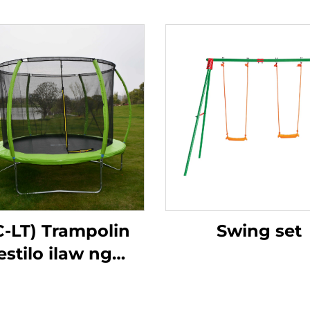
C-LT) Trampolin
Swing set
estilo ilaw ng
fibreglass)