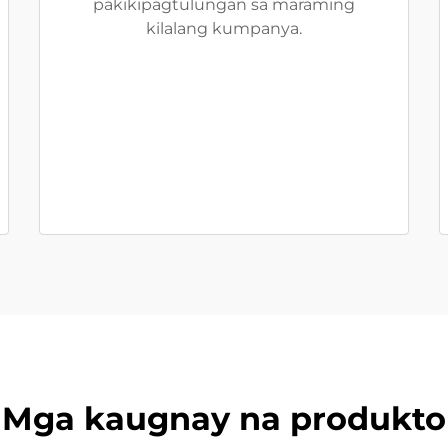
pakikipagtulungan sa maraming
kilalang kumpanya.
Mga kaugnay na produkto