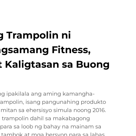
 Trampolin ni
nagsamang Fitness,
t Kaligtasan sa Buong
g ipakilala ang aming kamangha-
ampolin, isang pangunahing produkto
mitan sa ehersisyo simula noong 2016.
 trampolin dahil sa makabagong
ara sa loob ng bahay na mainam sa
a tambok at mga bersyon para sa labas