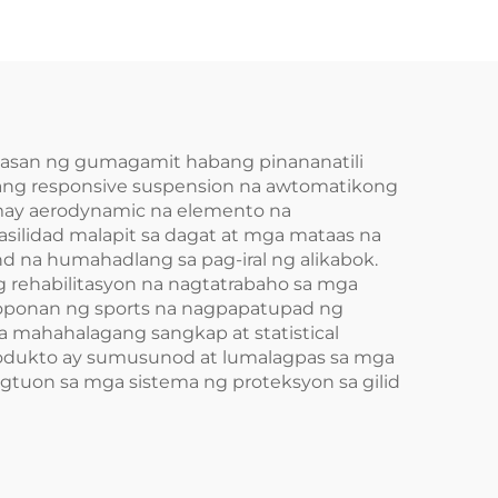
anasan ng gumagamit habang pinananatili
ang responsive suspension na awtomatikong
 may aerodynamic na elemento na
asilidad malapit sa dagat at mga mataas na
d na humahadlang sa pag-iral ng alikabok.
 rehabilitasyon na nagtatrabaho sa mga
oponan ng sports na nagpapatupad ng
 mahahalagang sangkap at statistical
produkto ay sumusunod at lumalagpas sa mga
gtuon sa mga sistema ng proteksyon sa gilid