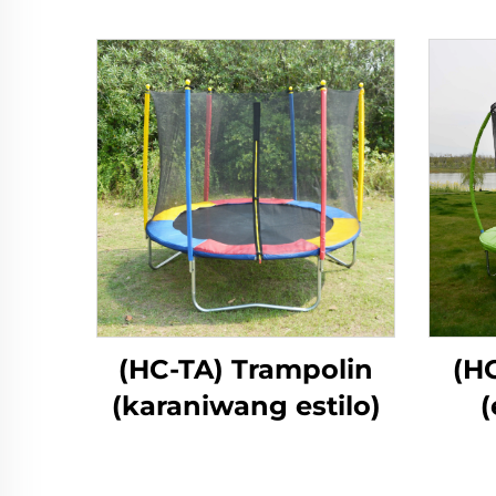
(HC-TA) Trampolin
(H
(karaniwang estilo)
(