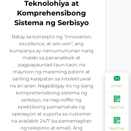
Teknolohiya at
Komprehensibong
Sistema ng Serbisyo
Batay sa konsepto ng "innovation,
excellence, at win-win", ang
kumpanya ay namumuhunan nang
malaki sa pananaliksik at
pagpapaunlad taun-taon, na
mayroon ng maraming patent at
sariling karapatan sa intelektuwal
na ari-arian. Nagbibigay ito ng isang
Email
komprehensibong sistema ng
serbisyo, na nag-ooffer ng
epektibong pamamahala ng
WeChat
operasyon at suporta sa customer
na available 24/7 (sa pamamagitan
ng telepono at email). Ang
WeChat