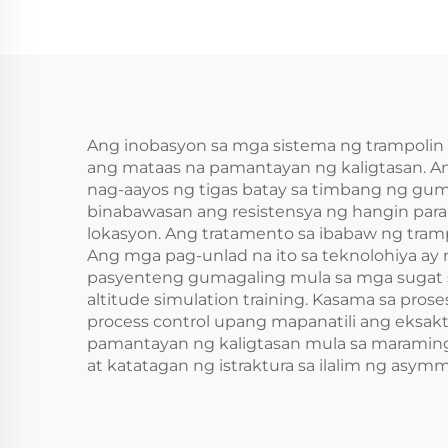
Ang inobasyon sa mga sistema ng trampolin 
ang mataas na pamantayan ng kaligtasan. 
nag-aayos ng tigas batay sa timbang ng gum
binabawasan ang resistensya ng hangin para 
lokasyon. Ang tratamento sa ibabaw ng tramp
Ang mga pag-unlad na ito sa teknolohiya ay
pasyenteng gumagaling mula sa mga sugat 
altitude simulation training. Kasama sa pr
process control upang mapanatili ang eksa
pamantayan ng kaligtasan mula sa maraming 
at katatagan ng istraktura sa ilalim ng asymm