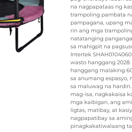
na nagpapataas ng kas
trampoling pambata n
pampagana, upang masi
rin ang mga trampoling 
natatanging panganga
sa mahigpit na pagsusu
Intertek SHAH01040605 
wasto hanggang 2028. 
hanggang malaking 60
sa anumang espasyo, 
sa maluwag na hardin
mag-isa, nagkakaisa k
mga kaibigan, ang ami
ligtas, matibay, at kas
nagpapatibay sa aming
pinagkakatiwalaang ta