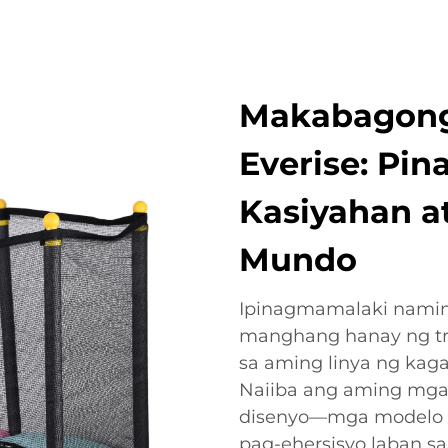
Makabagong
Everise: Pi
Kasiyahan a
Mundo
Ipinagmamalaki namin
manghang hanay ng tr
sa aming linya ng kaga
Naiiba ang aming mga
disenyo—mga modelo p
pag-ehersisyo laban s