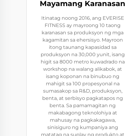
Mayamang Karanasan
Itinatag noong 2016, ang EVERISE
FITNESS ay mayroong 10 taong
karanasan sa produksyon ng mga
kagamitan sa ehersisyo. Mayroon
itong taunang kapasidad sa
produksyon na 30,000 yunit, isang
higit sa 8000 metro kuwadrado na
workshop na walang alikabok, at
isang koponan na binubuo ng
mahigit sa 100 propesyonal na
sumasakop sa R&D, produksyon,
benta, at serbisyo pagkatapos ng
benta. Sa pamamagitan ng
makabagong teknolohiya at
mahusay na pagkakagawa,
sinisiguro ng kumpaniya ang
matatag na suplay ng produkto at