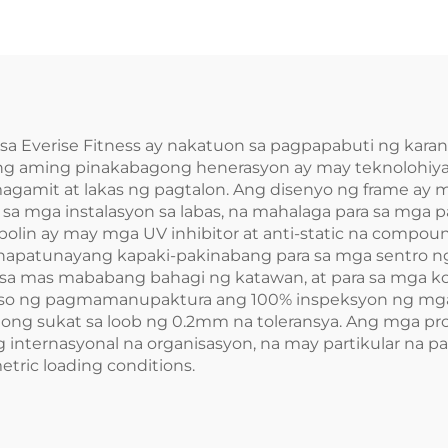
sa Everise Fitness ay nakatuon sa pagpapabuti ng kar
Ang aming pinakabagong henerasyon ay may teknolohiy
agamit at lakas ng pagtalon. Ang disenyo ng frame ay
sa mga instalasyon sa labas, na mahalaga para sa mga p
olin ay may mga UV inhibitor at anti-static na compoun
 napatunayang kapaki-pakinabang para sa mga sentro ng
sa mas mababang bahagi ng katawan, at para sa mga k
oseso ng pagmamanupaktura ang 100% inspeksyon ng mga
ktong sukat sa loob ng 0.2mm na toleransya. Ang mga 
internasyonal na organisasyon, na may partikular na pa
etric loading conditions.