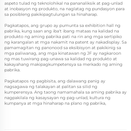
aspeto tulad ng teknolohikal na pananaliksik at pag-unlad
at inobasyon ng produkto, na naglatag ng pundasyon para
sa posibleng pakikipagtulungan sa hinaharap.
Pagkatapos, ang grupo ay pumunta sa exhibition hall ng
pabrika, kung saan ang iba't ibang mataas na kalidad na
produkto ng aming pabrika pati na rin ang mga sertipiko
ng karangalan at mga nakamit na patent ay nakadisplay. Sa
pamamagitan ng panonood sa eksibisyon at pakikinig sa
mga paliwanag, ang mga kinatawan ng JF ay nagkaroon
ng mas tuwirang pag-unawa sa kalidad ng produkto at
kakayahang makipagkumpetensya sa merkado ng aming
pabrika.
Pagkatapos ng pagbisita, ang dalawang panig ay
nagsagawa ng talakayan at palitan sa silid ng
kumperensya. Ang taong namamahala sa aming pabrika ay
nagpakilala ng kasaysayan ng pag-unlad, kultura ng
kumpanya at mga hinaharap na plano ng pabrika,