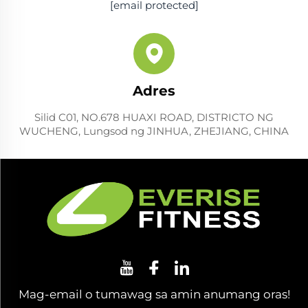
[email protected]
Adres
Silid C01, NO.678 HUAXI ROAD, DISTRICTO NG
WUCHENG, Lungsod ng JINHUA, ZHEJIANG, CHINA
Mag-email o tumawag sa amin anumang oras!