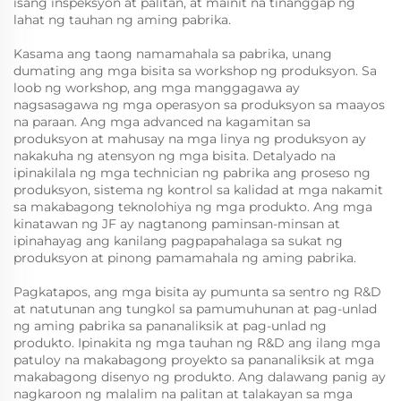
isang inspeksyon at palitan, at mainit na tinanggap ng
lahat ng tauhan ng aming pabrika.
Kasama ang taong namamahala sa pabrika, unang
dumating ang mga bisita sa workshop ng produksyon. Sa
loob ng workshop, ang mga manggagawa ay
nagsasagawa ng mga operasyon sa produksyon sa maayos
na paraan. Ang mga advanced na kagamitan sa
produksyon at mahusay na mga linya ng produksyon ay
nakakuha ng atensyon ng mga bisita. Detalyado na
ipinakilala ng mga technician ng pabrika ang proseso ng
produksyon, sistema ng kontrol sa kalidad at mga nakamit
sa makabagong teknolohiya ng mga produkto. Ang mga
kinatawan ng JF ay nagtanong paminsan-minsan at
ipinahayag ang kanilang pagpapahalaga sa sukat ng
produksyon at pinong pamamahala ng aming pabrika.
Pagkatapos, ang mga bisita ay pumunta sa sentro ng R&D
at natutunan ang tungkol sa pamumuhunan at pag-unlad
ng aming pabrika sa pananaliksik at pag-unlad ng
produkto. Ipinakita ng mga tauhan ng R&D ang ilang mga
patuloy na makabagong proyekto sa pananaliksik at mga
makabagong disenyo ng produkto. Ang dalawang panig ay
nagkaroon ng malalim na palitan at talakayan sa mga