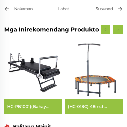
Nakaraan
Susunod
Lahat
Mga Inirekomendang Produkto
HC-PB1001)(Bahay
(HC-018C) 48inch
Pilates core bed
Hexagon Na May Tiket
Balitang Mainit