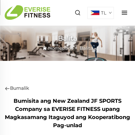
TL
Balita
Homepage
>
Balita
Bumalik
Bumisita ang New Zealand JF SPORTS
Company sa EVERISE FITNESS upang
Magkasamang Itaguyod ang Kooperatibong
Pag-unlad