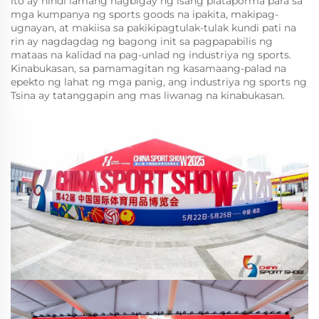
ito ay hindi lamang nagbigay ng isang plataporma para sa
mga kumpanya ng sports goods na ipakita, makipag-
ugnayan, at makiisa sa pakikipagtulak-tulak kundi pati na
rin ay nagdagdag ng bagong init sa pagpapabilis ng
mataas na kalidad na pag-unlad ng industriya ng sports.
Kinabukasan, sa pamamagitan ng kasamaang-palad na
epekto ng lahat ng mga panig, ang industriya ng sports ng
Tsina ay tatanggapin ang mas liwanag na kinabukasan.