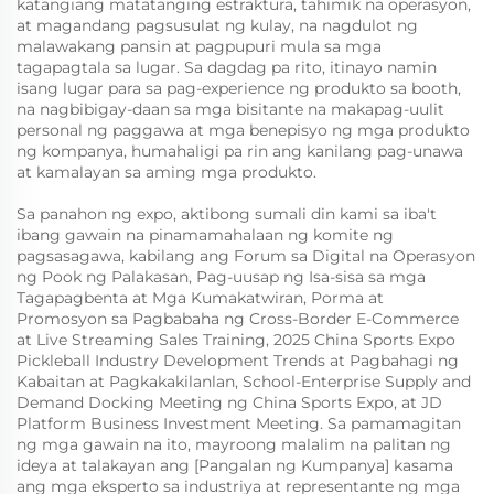
katangiang matatanging estraktura, tahimik na operasyon,
at magandang pagsusulat ng kulay, na nagdulot ng
malawakang pansin at pagpupuri mula sa mga
tagapagtala sa lugar. Sa dagdag pa rito, itinayo namin
isang lugar para sa pag-experience ng produkto sa booth,
na nagbibigay-daan sa mga bisitante na makapag-uulit
personal ng paggawa at mga benepisyo ng mga produkto
ng kompanya, humahaligi pa rin ang kanilang pag-unawa
at kamalayan sa aming mga produkto.
Sa panahon ng expo, aktibong sumali din kami sa iba't
ibang gawain na pinamamahalaan ng komite ng
pagsasagawa, kabilang ang Forum sa Digital na Operasyon
ng Pook ng Palakasan, Pag-uusap ng Isa-sisa sa mga
Tagapagbenta at Mga Kumakatwiran, Porma at
Promosyon sa Pagbabaha ng Cross-Border E-Commerce
at Live Streaming Sales Training, 2025 China Sports Expo
Pickleball Industry Development Trends at Pagbahagi ng
Kabaitan at Pagkakakilanlan, School-Enterprise Supply and
Demand Docking Meeting ng China Sports Expo, at JD
Platform Business Investment Meeting. Sa pamamagitan
ng mga gawain na ito, mayroong malalim na palitan ng
ideya at talakayan ang [Pangalan ng Kumpanya] kasama
ang mga eksperto sa industriya at representante ng mga