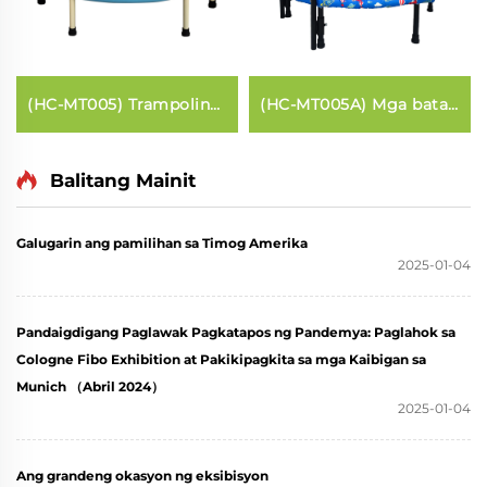
(HC-MT005) Trampolin
(HC-MT005A) Mga bata
sa Talampas
trampoline na may
handle bar
Balitang Mainit
Galugarin ang pamilihan sa Timog Amerika
2025-01-04
Pandaigdigang Paglawak Pagkatapos ng Pandemya: Paglahok sa
Cologne Fibo Exhibition at Pakikipagkita sa mga Kaibigan sa
Munich （Abril 2024）
2025-01-04
Ang grandeng okasyon ng eksibisyon