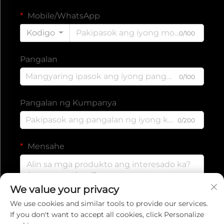
Mobile/WhatsApp
Kodigo
0/100
Pangalan
0/100
Pangalan ng Kumpanya
0/200
Mensahe
We value your privacy
0/1000
We use cookies and similar tools to provide our services.
If you don't want to accept all cookies, click Personalize