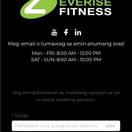
Mag-email o tumawag sa amin anumang oras!
Mon - FRI: 8:00 AM - 12:00 PM
SAT - SUN: 8:00 AM - 10:00 PM
Kumuha ng Libreng Presyo
Ang aming kinatawan ay makikipag-ugnayan sa iyo
sa lalong madaling panahon.
Email
0/100