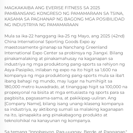
MAGKAKAIBA ANG EVERISE FITNESS SA 2025
PAMBANSANG KONGRESO NG PAMAMARAAN SA TSINA,
KASAMA SA PAGHANAP NG BAGONG MGA POSIBILIDAD
NG INDUSTRIYA NG PAMAMARAAN
Mula sa ika-22 hanggang ika-25 ng Mayo, ang 2025 (42nd)
China International Sporting Goods Expo ay
maestosamente ginanap sa Nanchang Greenland
International Expo Center sa probinsya ng Jiangxi. Bilang
pinakamalaking at pinakamahusay na kaganapan sa
industriya ng mga produktong pang-sports sa rehiyon ng
Asya-Pasipiko, inilaban ng expo na ito higit sa 1,600 na
kompanya ng mga produktong pang-sports mula sa iba't
ibang bahagi ng mundo, may lugar na humihigit sa
180,000 metro kuwadrado, at tinanggap higit sa 100,000 na
propesyonal na bisita at mga entusiasta ng sports para sa
pagbisita, pagsasama-sama, at pakikipag-uuliran. Ang
[Company Name], bilang isang unang-klaseng kompanya
sa industriya, ay aktibong sumali sa malaking kaganapan
na ito, ipinapakita ang pinakabagong produkto at
teknolohikal na kanayunan ng kompanya.
Sa temang "Innobasyon, Pag-uugnay, Berde, at Pagganap,"