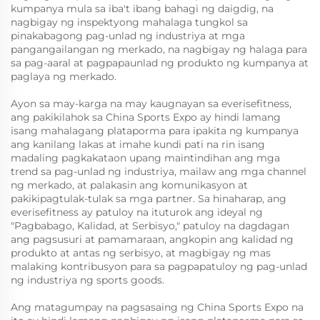
kumpanya mula sa iba't ibang bahagi ng daigdig, na
nagbigay ng inspektyong mahalaga tungkol sa
pinakabagong pag-unlad ng industriya at mga
pangangailangan ng merkado, na nagbigay ng halaga para
sa pag-aaral at pagpapaunlad ng produkto ng kumpanya at
paglaya ng merkado.
Ayon sa may-karga na may kaugnayan sa everisefitness,
ang pakikilahok sa China Sports Expo ay hindi lamang
isang mahalagang plataporma para ipakita ng kumpanya
ang kanilang lakas at imahe kundi pati na rin isang
madaling pagkakataon upang maintindihan ang mga
trend sa pag-unlad ng industriya, mailaw ang mga channel
ng merkado, at palakasin ang komunikasyon at
pakikipagtulak-tulak sa mga partner. Sa hinaharap, ang
everisefitness ay patuloy na ituturok ang ideyal ng
"Pagbabago, Kalidad, at Serbisyo," patuloy na dagdagan
ang pagsusuri at pamamaraan, angkopin ang kalidad ng
produkto at antas ng serbisyo, at magbigay ng mas
malaking kontribusyon para sa pagpapatuloy ng pag-unlad
ng industriya ng sports goods.
Ang matagumpay na pagsasaing ng China Sports Expo na