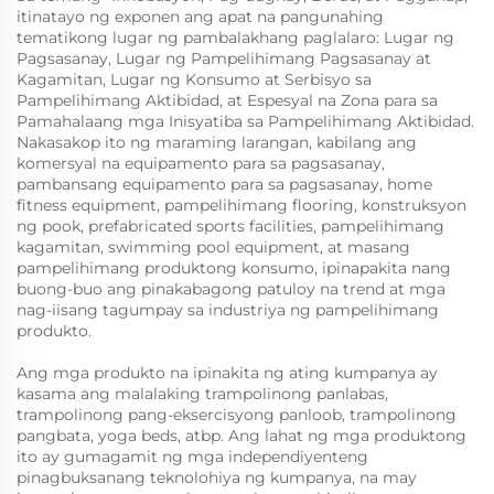
itinatayo ng exponen ang apat na pangunahing
tematikong lugar ng pambalakhang paglalaro: Lugar ng
Pagsasanay, Lugar ng Pampelihimang Pagsasanay at
Kagamitan, Lugar ng Konsumo at Serbisyo sa
Pampelihimang Aktibidad, at Espesyal na Zona para sa
Pamahalaang mga Inisyatiba sa Pampelihimang Aktibidad.
Nakasakop ito ng maraming larangan, kabilang ang
komersyal na equipamento para sa pagsasanay,
pambansang equipamento para sa pagsasanay, home
fitness equipment, pampelihimang flooring, konstruksyon
ng pook, prefabricated sports facilities, pampelihimang
kagamitan, swimming pool equipment, at masang
pampelihimang produktong konsumo, ipinapakita nang
buong-buo ang pinakabagong patuloy na trend at mga
nag-iisang tagumpay sa industriya ng pampelihimang
produkto.
Ang mga produkto na ipinakita ng ating kumpanya ay
kasama ang malalaking trampolinong panlabas,
trampolinong pang-eksercisyong panloob, trampolinong
pangbata, yoga beds, atbp. Ang lahat ng mga produktong
ito ay gumagamit ng mga independiyenteng
pinagbuksanang teknolohiya ng kumpanya, na may