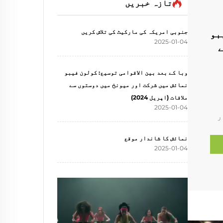
تازہ خبریں
جنوبی امریکہ کی مارکیٹ کی تلاش کریں
بو
2025-01-04
ے
وبا کے بعد بین الاقوامی توسیع: کولون فیبو
نمائش میں شرکت اور میونخ میں دوستوں سے
ملاقات (اپریل 2024)
2025-01-04
ر
ک
نمائش کا شاندار موقع
نس
2025-01-04