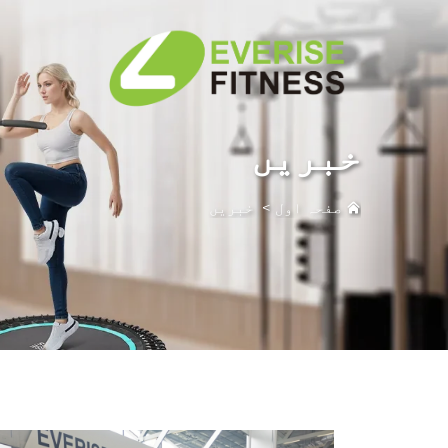
خبریں
صفحہ اول
>
خبریں