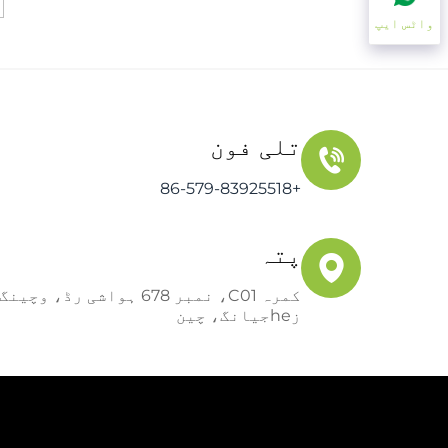
واٹس ایپ
تلی فون
+86-579-83925518
پتہ
کمرہ C01، نمبر 678 ہواشی 
زheجیانگ، چین