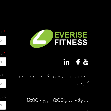
ای
00
مو
00
ایمیل یا ہمیں کبھی بھی فون
نام
کریں!
00
کمپ
سومź - جمع:8:00 صبح - 12:00
00
دوپہر