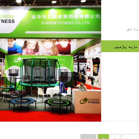
مزید پڑھیں