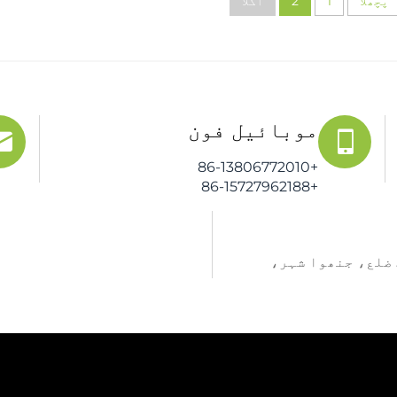
پچھلا
1
2
اگلا
موبائیل فون
+86-13806772010
+86-15727962188
رڈ، وچینگ ضلع، جنھوا شہر،