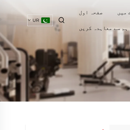
 میں
صفحہ اول
UR
ہم سے معاہدہ کریں