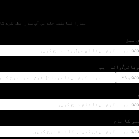
مفت قیمتی تخمین حاصل 
ہمارا نمائندہ جلد ہی آپ سے رابطہ کرے گا
 میل
0/1
بائل/واٹس ایپ
کوڈ
0/1
0/1
نی کا نام
0/2