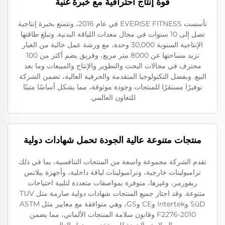
قوة إنتاج احترافية مع خبرة غنية
تأسست EVERISE FITNESS في عام 2016، وتتمتع بخبرة إنتاجية
تصل إلى 10 سنوات في مجال معدات اللياقة البدنية. وتبلغ طاقتها
الإنتاجية السنوية 30,000 وحدة، مع ورشة عمل خالية من الغبار
تزيد مساحتها عن 8000 متر مربع، وفريق يضم أكثر من 100
محترف في مجالات البحث والتطوير والإنتاج والمبيعات وما بعد
البيع. وبفضل التكنولوجيا المتقدمة والحرفية العالية، تضمن الشركة
توفيرًا مستقرًا للمنتجات وجودة موثوقة، مما يشكل أساسًا متينًا
للتعاون العالمي.
منتجات متنوعة عالية الجودة تحمل شهادات دولية
تقدم الشركة مجموعة واسعة من المنتجات التنافسية، بما في ذلك
ترامبولينات خارجية، وترامبولينات لياقة داخلية، وأجهزة بيلاتس
ريفورمر، وغيرها، متوفرة بمواصفات متعددة لتلبية احتياجات
متنوعة. وقد اجتاز جميع المنتجات شهادات دولية صارمة مثل TUV
SüD وIntertek وCE وGS، وهي متوافقة مع معايير مثل ASTM
F2276-2010 وقانون سلامة المنتجات الألماني، مما يضمن