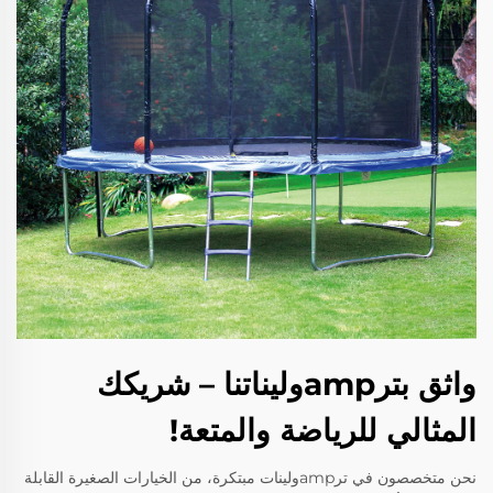
واثق بترampوليناتنا – شريكك
المثالي للرياضة والمتعة!
نحن متخصصون في ترampولينات مبتكرة، من الخيارات الصغيرة القابلة