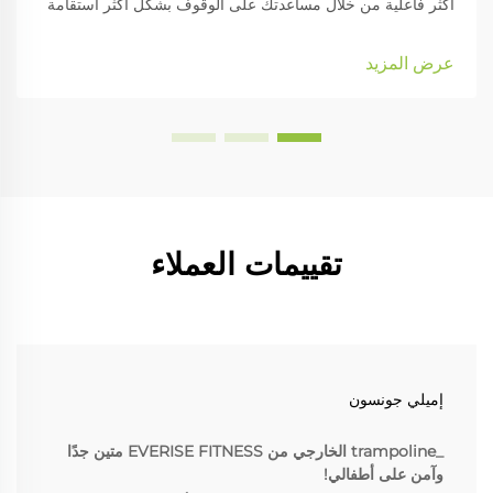
أكثر فاعلية من خلال مساعدتك على الوقوف بشكل أكثر استقامة
والتحرك بشكل متوازن أكثر. في هذا الدليل، سنلقي نظرة على
أنواع المصححات المختلفة، والمزايا التي تقدمها، وكيفية دمجها...
عرض المزيد
تقييمات العملاء
إميلي جونسون
_trampoline الخارجي من EVERISE FITNESS متين جدًا
وآمن على أطفالي!