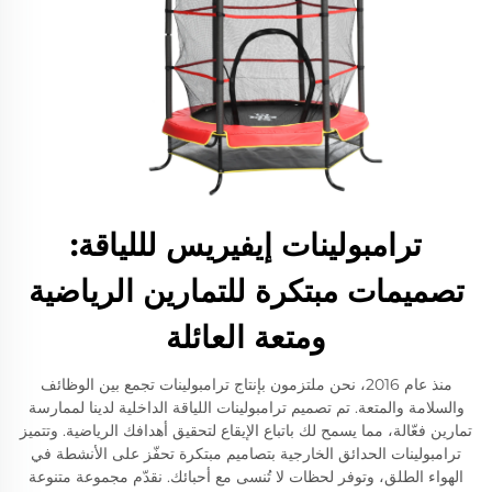
ترامبولينات إيفيريس لللياقة:
تصميمات مبتكرة للتمارين الرياضية
ومتعة العائلة
منذ عام 2016، نحن ملتزمون بإنتاج ترامبولينات تجمع بين الوظائف
والسلامة والمتعة. تم تصميم ترامبولينات اللياقة الداخلية لدينا لممارسة
تمارين فعّالة، مما يسمح لك باتباع الإيقاع لتحقيق أهدافك الرياضية. وتتميز
ترامبولينات الحدائق الخارجية بتصاميم مبتكرة تحفّز على الأنشطة في
الهواء الطلق، وتوفر لحظات لا تُنسى مع أحبائك. نقدّم مجموعة متنوعة