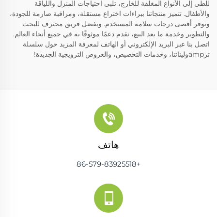
للطي إلى الأنواع المغلقة للخارج، تلبي احتياجات المنزل واللياقة
والأطفال. تتميز منتجاتنا ببراءات اختراع مستقلة، ومراقبة صارمة للجودة،
وتوفر أقصى درجات سلامة المستخدم. وبفضل فريق محترف للبحث
والتطوير وخدمة ما بعد البيع، نقدم دعمًا موثوقًا به في جميع أنحاء العالم.
اتصل بنا عبر البريد الإلكتروني أو الهاتف لمعرفة المزيد حول سلسلة
ترampوليناتنا، وخدمات التخصيص، والعروض الترويجية الجديدة!
هاتف
+86-579-83925518