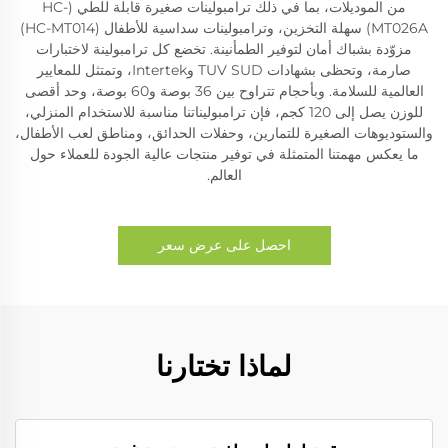
من الموديلات، بما في ذلك ترامبولينات صغيرة قابلة للطي (HC-
MT026A) سهلة التخزين، وترامبولينات سداسية للأطفال (HC-MT014)
مزوّدة بشباك أمان لتوفير الطمأنينة. تخضع كل ترامبولينة لاختبارات
صارمة، وتحظى بشهادات TUV SUD وIntertek، وتمتثل للمعايير
العالمية للسلامة. وبأحجام تتراوح بين 36 بوصة و60 بوصة، وحد أقصى
للوزن يصل إلى 120 كجم، فإن ترامبوليناتنا مناسبة للاستخدام المنزلي،
والستوديوهات الصغيرة للتمارين، وحفلات الحدائق، ومناطق لعب الأطفال،
ما يعكس مهمتنا المتمثلة في توفير منتجات عالية الجودة للعملاء حول
العالم.
احصل على عرض سعر
لماذا تختارنا