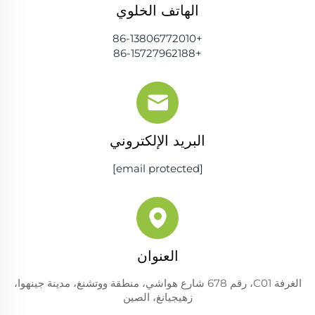
الهاتف الخلوي
+86-13806772010
+86-15727962188
البريد الإلكتروني
[email protected]
العنوان
الغرفة C01، رقم 678 شارع هواشي، منطقة ووتشنغ، مدينة جينهوا،
زهيجيانغ، الصين