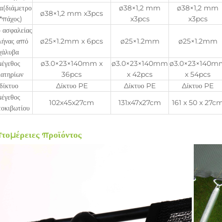
α(διάμετρο
ø38×1,2 mm
ø38×1,2 mm
ø38×1,2 mm x3pcs
.*πάχος)
x3pcs
x3pcs
υ ασφαλείας
ήνας από
ø25×1.2mm x 6pcs
ø25×1.2mm
ø25×1.2mm
χάλυβα
μέγεθος
ø3.0×23×140mm x
ø3.0×23×140mm
ø3.0×23×140m
λατηρίων
36pcs
x 42pcs
x 54pcs
δίκτυο
Δίκτυο PE
Δίκτυο PE
Δίκτυο PE
μέγεθος
102x45x27cm
131x47x27cm
161 x 50 x 27c
τοκιβωτίου
τομέρειες προϊόντος