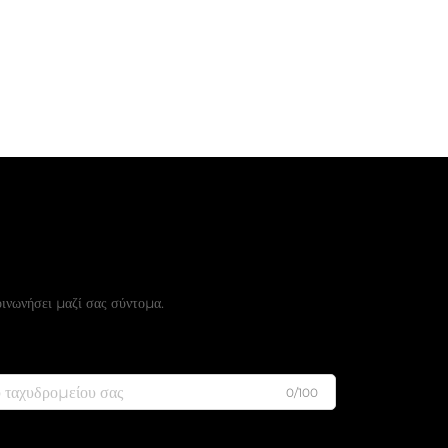
εάν Προσφορά
νωνήσει μαζί σας σύντομα.
0/100