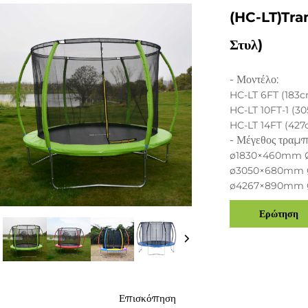
(HC-LT)Tra
Στυλ)
- Μοντέλο:
HC-LT 6FT (183
HC-LT 10FT-1 (3
HC-LT 14FT (427
- Μέγεθος τραμπ
ø1830×460mm
ø3050×680mm
ø4267×890mm
Ερώτηση
Επισκόπηση