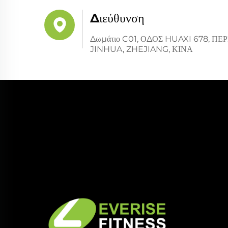
Διεύθυνση
Δωμάτιο C01, ΟΔΟΣ HUAXI 678, 
JINHUA, ZHEJIANG, ΚΙΝΑ