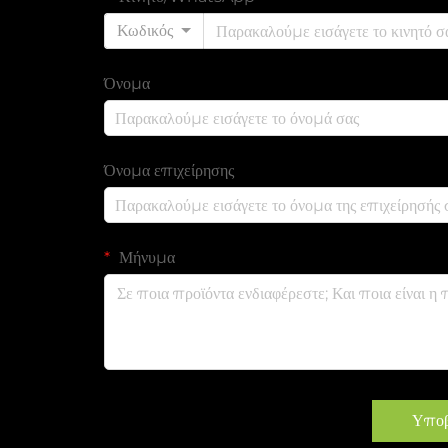
Κωδικός
Όνομα
Όνομα επιχείρησης
Μήνυμα
Υπο