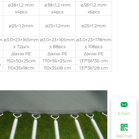
ø38×1,2 mm
ø38×1,2 mm
ø38×1,2 mm
x4pcs
x4pcs
x6pcs
ø25×1.2mm
ø25×1.2mm
ø25×1.2mm
m
ø3.0×23×165mm
ø3.0×23×165mm
ø3.0×23×178mm
x 72pcs
x 88pcs
x 108pcs
Δίκτυο PE
Δίκτυο PE
Δίκτυο PE
150×50×25cm
170×56×25cm
137*36*36 cm
m
110x35x18cm
110x35x18 cm
137*36*28 cm
Email
WeChat