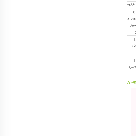
πόδι
ς
δίχτ
σωλ
ε
χαρ
Λεπ