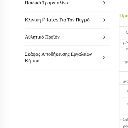
Παιδικό Τραμπολίνο
Προ
Κλινίκη Pilates Για Τον Πυγμό
Μ
Αθλητικό Προϊόν
μέ
π
Σκάφος Αποθήκευσης Εργαλείων
Κήπου
τρ
αν
πλαί
ρο