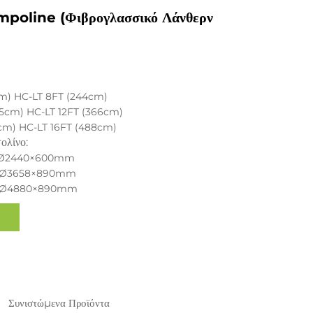
mpoline (φιβρογλασσικό Λάνθερν
cm) HC-LT 8FT (244cm)
05cm) HC-LT 12FT (366cm)
cm) HC-LT 16FT (488cm)
ολίνο:
 Ø2440×600mm
 Ø3658×890mm
 Ø4880×890mm
Συνιστώμενα Προϊόντα