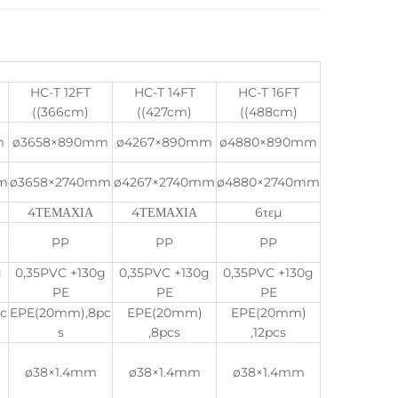
HC-T 12FT
HC-T 14FT
HC-T 16FT
((366cm)
((427cm)
((488cm)
m
ø3658×890mm
ø4267×890mm
ø4880×890mm
m
ø3658×2740mm
ø4267×2740mm
ø4880×2740mm
4ΤΕΜΑΧΙΑ
4ΤΕΜΑΧΙΑ
6τεμ
PP
PP
PP
g
0,35PVC +130g
0,35PVC +130g
0,35PVC +130g
PE
PE
PE
c
EPE(20mm),8pc
EPE(20mm)
EPE(20mm)
s
,8pcs
,12pcs
ø38×1.4mm
ø38×1.4mm
ø38×1.4mm