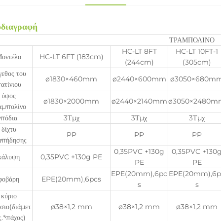
διαγραφή
ΤΡΑΜΠΟΛΙΝΟ
HC-LT 8FT
HC-LT 10FT-1
οντέλο
HC-LT 6FT (183cm)
(244cm)
(305cm)
γεθος του
ø1830×460mm
ø2440×600mm
ø3050×680m
ατίνιου
ύψος
ø1830×2000mm
ø2440×2140mm
ø3050×2480m
αμπολίνο
πόδια
3Τμχ
3Τμχ
3Τμχ
δίχτυ
PP
PP
PP
απήδησης
0,35PVC +130g
0,35PVC +130
κάλυψη
0,35PVC +130g PE
PE
PE
EPE(20mm),6pc
EPE(20mm),6p
φοβάρη
EPE(20mm),6pcs
s
s
κύριο
σιο(διάμετ
ø38×1,2 mm
ø38×1,2 mm
ø38×1,2 mm
ς.*πάχος)