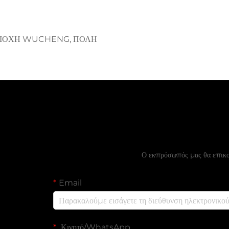
ΠΕΡΙΟΧΗ WUCHENG, ΠΟΛΗ
Ζητήστε Δωρ
Ο εκπρόσωπός μας θα επικοι
Email
Κινητό/WhatsApp