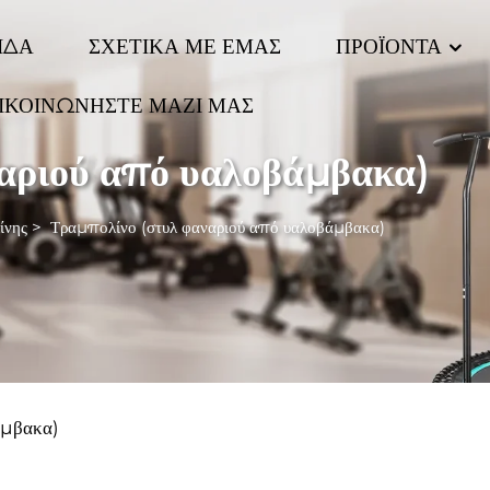
ΙΔΑ
ΣΧΕΤΙΚΑ ΜΕ ΕΜΑΣ
ΠΡΟΪΟΝΤΑ
ΙΚΟΙΝΩΝΗΣΤΕ ΜΑΖΙ ΜΑΣ
αριού από υαλοβάμβακα)
ίνης
>
Τραμπολίνο (στυλ φαναριού από υαλοβάμβακα)
άμβακα)