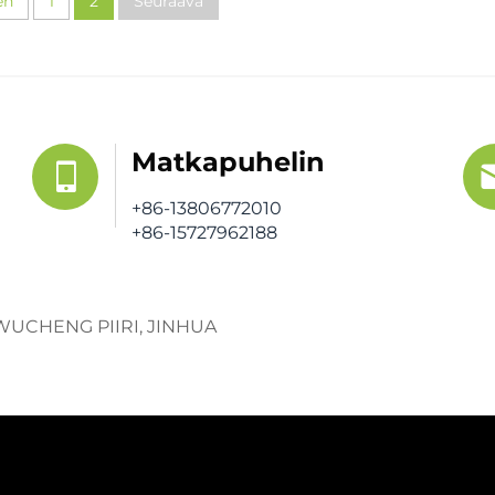
en
1
2
Seuraava
Matkapuhelin
+86-13806772010
+86-15727962188
 WUCHENG PIIRI, JINHUA