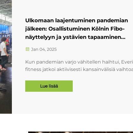
Ulkomaan laajentuminen pandemian
jälkeen: Osallistuminen Kölnin Fibo-
näyttelyyn ja ystävien tapaaminen
Münchenissä (huhtikuu 2024)
Jan 04, 2025
Kun pandemian varjo vähitellen haihtui, Ever
fitness jatkoi aktiivisesti kansainvälisiä vaiht
ja aloitti merkittävän liiketoimintamatkan
Saksaan. FIBO Kansainvälisillä Fitness-,
Lue lisää
Hyvinvointi-...