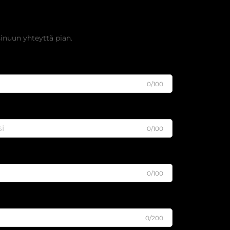
nen tarjous
nuun yhteyttä pian.
0/100
0/100
0/100
0/200