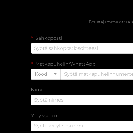
Hanki ilmai
Edustajamme ottaa si
Sähköposti
Matkapuhelin/WhatsApp
Koodi
Nimi
Yrityksen nimi