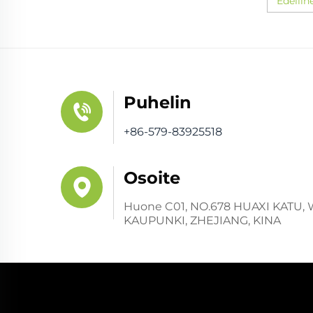
Edellin
Puhelin
+86-579-83925518
Osoite
Huone C01, NO.678 HUAXI KATU,
KAUPUNKI, ZHEJIANG, KINA