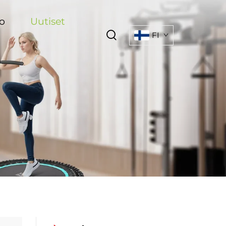
o
Uutiset
FI