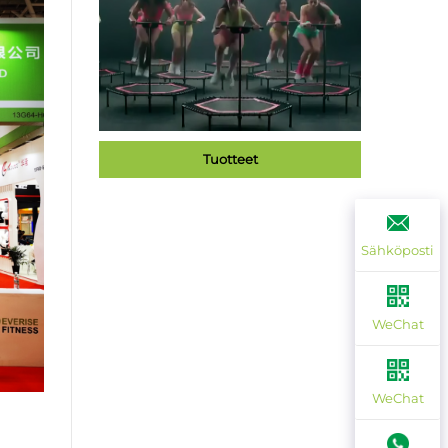
Tuotteet
Sähköposti
WeChat
WeChat