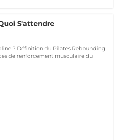
Quoi S'attendre
poline ? Définition du Pilates Rebounding
cices de renforcement musculaire du
ut sur trampoline. Cet exercice se pratique
ampolines de fitness ou mini-trampolines.