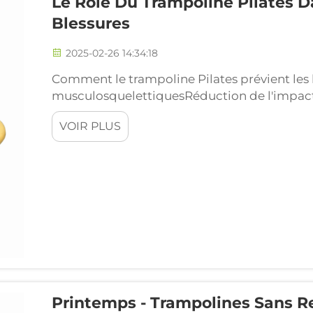
Le Rôle Du Trampoline Pilates D
Blessures
2025-02-26 14:34:18
Comment le trampoline Pilates prévient les 
musculosquelettiquesRéduction de l'impact su
conjonctifs Les séances d'exercices sur tram
VOIR PLUS
manière de bouger sans imposer une trop gra
surface du trampoline absorbe en fait...
Printemps - Trampolines Sans Re