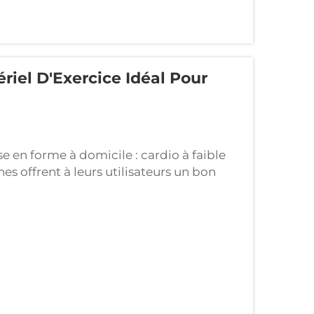
riel D'Exercice Idéal Pour
e en forme à domicile : cardio à faible
es offrent à leurs utilisateurs un bon
rop de stress sur les genoux et les
tués en dessous. Les gens utilisent souvent