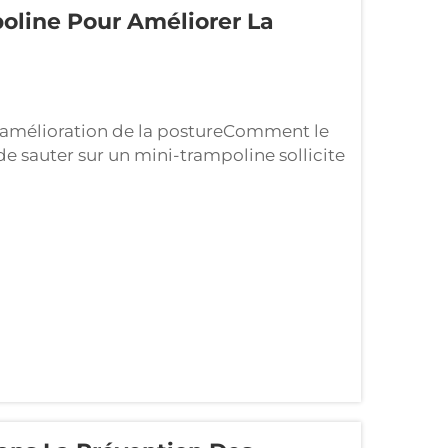
oline Pour Améliorer La
 l'amélioration de la postureComment le
de sauter sur un mini-trampoline sollicite
de les personnes à se tenir plus droites
l'un de ces trampolines...