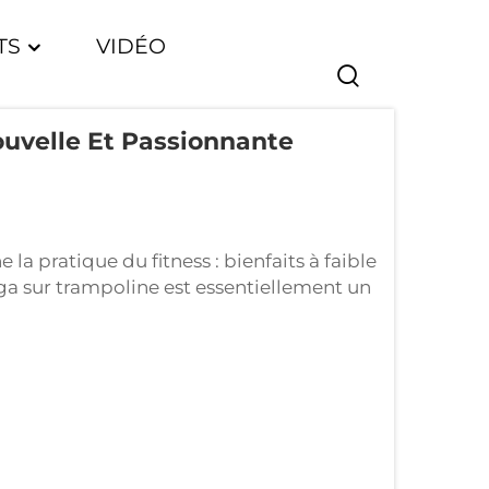
TS
VIDÉO
ouvelle Et Passionnante
la pratique du fitness : bienfaits à faible
ga sur trampoline est essentiellement un
intes sur le corps, notamment grâce à la
s articulations douloureuses. ...