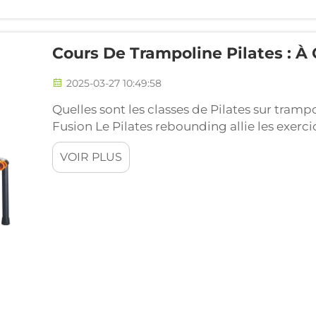
Cours De Trampoline Pilates : À 
2025-03-27 10:49:58
Quelles sont les classes de Pilates sur tram
Fusion Le Pilates rebounding allie les exer
Pilates traditionnel à l'action ludique de sa
VOIR PLUS
sur de petits trampolines parfois appelés tr