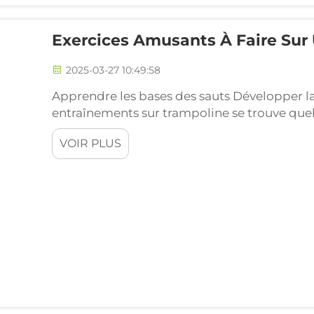
Exercices Amusants À Faire Sur
2025-03-27 10:49:58
Apprendre les bases des sauts Développer l
entraînements sur trampoline se trouve que
le saut de base. Il suffit de sauter simplement
VOIR PLUS
trampoline, en gardant le corps détendu sans 