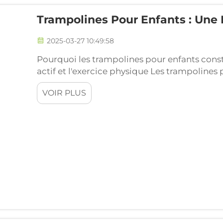
Trampolines Pour Enfants : Une
2025-03-27 10:49:58
Pourquoi les trampolines pour enfants const
actif et l'exercice physique Les trampolines
dépenser de l'énergie tout en s'amusant à sa
VOIR PLUS
que l'obésité infantile est devenue un problè