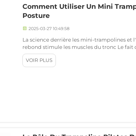
Comment Utiliser Un Mini Tramp
Posture
2025-03-27 10:49:58
La science derrière les mini-trampolines et
rebond stimule les muscles du tronc Le fait 
assez efficacement les muscles du tronc et ai
VOIR PLUS
globalement. Lorsqu'une personne saute sur 