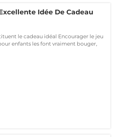
 Excellente Idée De Cadeau
ituent le cadeau idéal Encourager le jeu
 pour enfants les font vraiment bouger,
uter dans tous les sens. Nous savons tous
me sérieux...