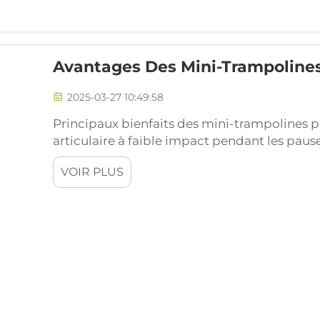
Avantages Des Mini-Trampolines
2025-03-27 10:49:58
Principaux bienfaits des mini-trampolines po
articulaire à faible impact pendant les paus
souhaitant rester actifs entre les réunions 
VOIR PLUS
excellent choix, car ils permettent d'effect
de pression sur les articulations...