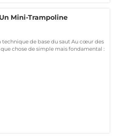
 Un Mini-Trampoline
a technique de base du saut Au cœur des
lque chose de simple mais fondamental :
 vers le haut et vers le bas sur le mini-
trop se raidir...