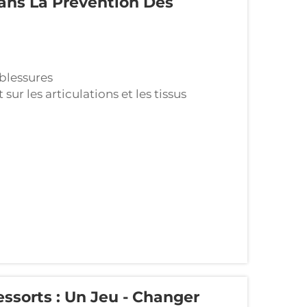
ans La Prévention Des
blessures
r les articulations et les tissus
poline Pilates offrent aux personnes une
nde pression sur leurs articulations. La
ssorts : Un Jeu - Changer