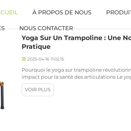
CCUEIL
À PROPOS DE NOUS
PRODUI
ÉS
NOUS CONTACTER
Yoga Sur Un Trampoline : Une N
Pratique
2025-04-16 11:02:15
Pourquoi le yoga sur trampoline révolutionne 
impact pour la santé des articulations Le yo
exercice qui n'entraîne pas de fortes contra
VOIR PLUS
surface élastique qui réduit la pression sur le