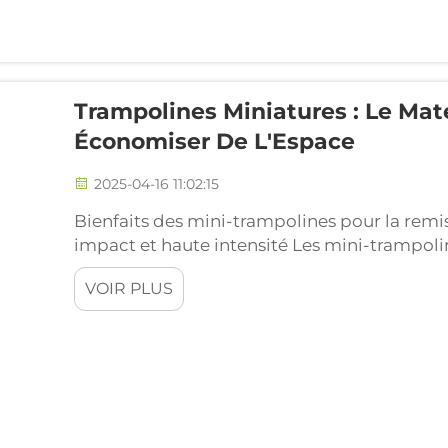
Trampolines Miniatures : Le Maté
Économiser De L'Espace
2025-04-16 11:02:15
Bienfaits des mini-trampolines pour la remis
impact et haute intensité Les mini-trampolin
entraînement cardiovasculaire sans imposer t
VOIR PLUS
chevilles grâce aux ressorts ou élastiques si
...