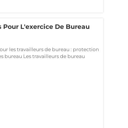
 Pour L'exercice De Bureau
ur les travailleurs de bureau : protection
es bureau Les travailleurs de bureau
trouveront dans les mini-trampolines un
uer des exercices doux sans imposer trop